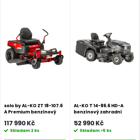
DARMA
solo by AL-KO ZT 18-107.6
AL-KO T 14-86.6 HD-A
A Premium benzínový
benzínový zahradní
zahradní traktor
traktor
117 990 Kč
52 990 Kč
Skladem
2 ks
Skladem
>5 ks