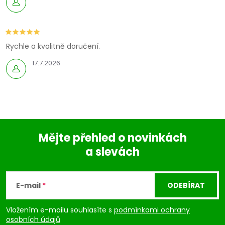
Rychle a kvalitně doručení.
17.7.2026
Mějte přehled o novinkách
a slevách
Z
á
E-mail
ODEBÍRAT
p
Vložením e-mailu souhlasíte s
podmínkami ochrany
osobních údajů