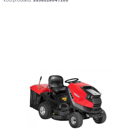
Kód produktu:
S536026047200