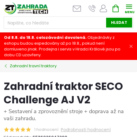
Přejít
NÁKUPNÍ
na
KOŠÍK
obsah
HLEDAT
Od 8.8. do 18.8. celozávodní dovolená.
Objednávky z
eshopu budou expedovány až po 18.8., pokud není
domluveno jinak. Prodejna i servis v Hradci Králové jsou po
dobu CD uzavřeny.
Zahradní travní traktory
Zahradní traktor SECO
Challenge AJ V2
+ Sestavení a zprovoznění stroje + doprava až na
vaši zahradu.
1 hodnocení
Podrobnosti hodnocení