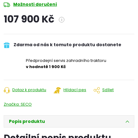
Možnosti doručení
107 900 Kč
i
Měrná
cena:
Zdarma od nás k tomuto produktu dostanete
Předprodejní servis zahradního traktoru
v hodnotě 1 900 Kč
Dotaz k produktu
Hlídací pes
Sdílet
Značka:
SECO
Popis produktu
Detailní popis produktu