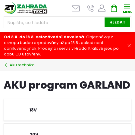
Přejít
NÁKUPNÍ
na
KOŠÍK
obsah
HLEDAT
Od 8.8. do 18.8. celozávodní dovolená.
Objednávky z
eshopu budou expedovány až po 18.8., pokud není
domluveno jinak. Prodejna i servis v Hradci Králové jsou po
dobu CD uzavřeny.
Aku technika
AKU program GARLAND
18V
20V