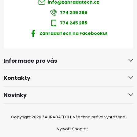
info
@
zahradatech.cz
774 245 285
774 245 288
ZahradaTech na Facebooku!
Informace pro vás
Kontakty
Novinky
Copyright 2026
ZAHRADATECH
. Všechna práva vyhrazena.
Vytvořil Shoptet