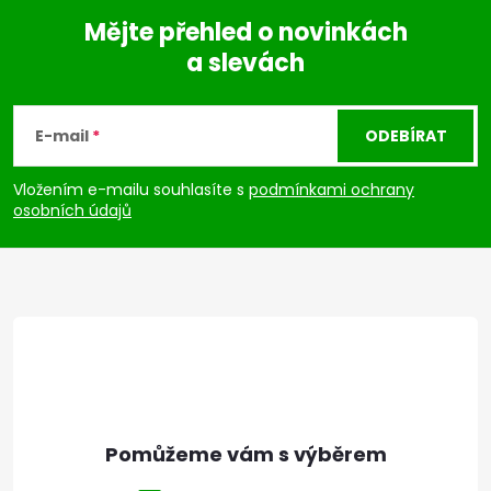
ý
Mějte přehled o novinkách
p
a slevách
Z
i
á
s
E-mail
ODEBÍRAT
u
p
Vložením e-mailu souhlasíte s
podmínkami ochrany
osobních údajů
a
t
í