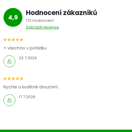
á
Hodnocení zákazníků
d
4,9
172 hodnocení
a
Zobrazit recenze
c
í
+ všechno v pořádku
22.7.2026
p
r
v
Rychle a kvalitně doručení.
k
17.7.2026
y
v