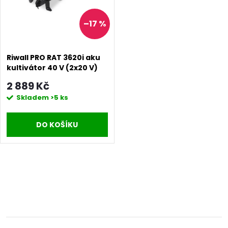
p
p
–17 %
r
r
o
Riwall PRO RAT 3620i aku
o
kultivátor 40 V (2x20 V)
d
(bez baterie a nabíječky)
2 889 Kč
d
Skladem
>5 ks
u
u
DO KOŠÍKU
k
k
t
t
O
ů
ů
v
l