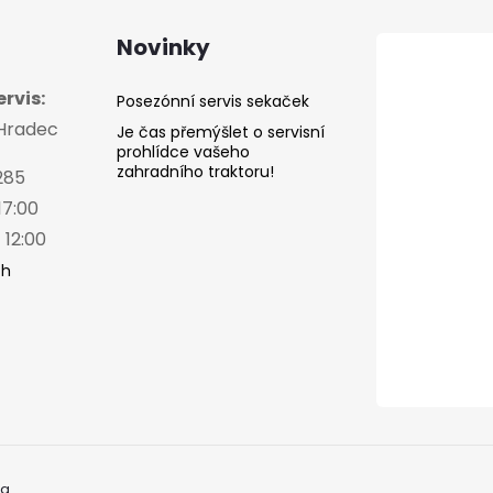
Novinky
rvis:
Posezónní servis sekaček
 Hradec
Je čas přemýšlet o servisní
prohlídce vašeho
zahradního traktoru!
285
17:00
 12:00
ch
a.