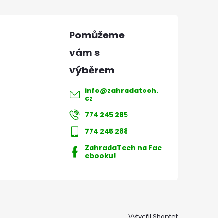
info
@
zahradatech.
cz
774 245 285
774 245 288
ZahradaTech na Fac
ebooku!
Vytvořil Shoptet