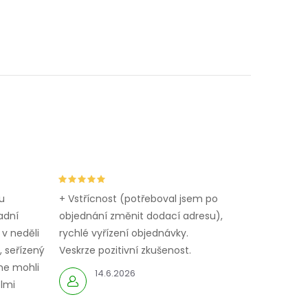
u
+ Vstřícnost (potřeboval jsem po
adní
objednání změnit dodací adresu),
 v neděli
rychlé vyřízení objednávky.
 seřízený
Veskrze pozitivní zkušenost.
me mohli
14.6.2026
elmi