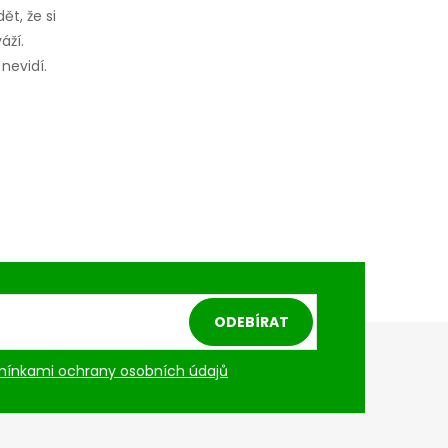
ět, že si
áží.
nevidí.
ODEBÍRAT
ínkami ochrany osobních údajů