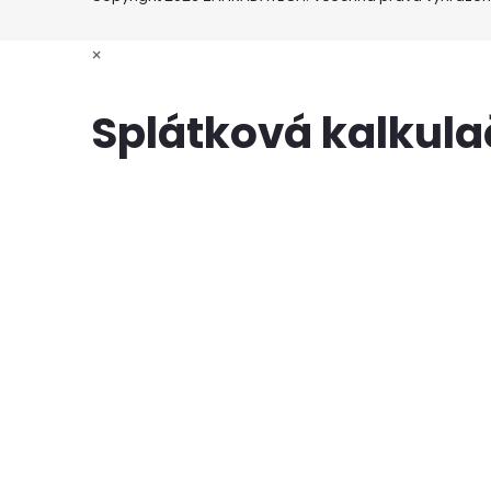
×
Splátková kalkul