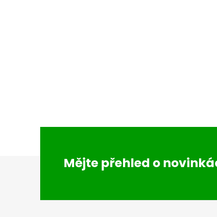
Z
Mějte přehled o novink
á
p