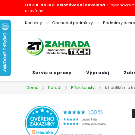
Přejít
Od 8.8. do 18.8. celozávodní dovolená.
Objednávky z e
uzavřeny.
na
obsah
Kontakty
Obchodní podmínky
Podmínky ochra
Servis a opravy
Výprodej
Zah
Domů
Nářadí
Příslušenství
k hoblíkům a f
P
o