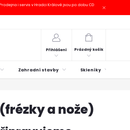
odejna i servis v Hradci Králové jsou po dobu CD
plátky ESSOX
Novinky
NÁKUPNÍ
KOŠÍK
Prázdný košík
Přihlášení
Zahradní stavby
Skleníky
Mu
(frézky a nože)