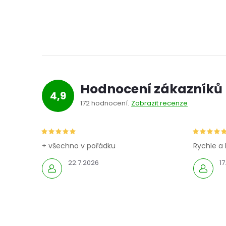
n
e
l
Hodnocení zákazníků
4,9
172 hodnocení
Zobrazit recenze
+ všechno v pořádku
Rychle a 
22.7.2026
17