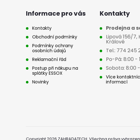
a
Informace pro vás
Kontakty
t
Prodejna a se
Kontakty
Lipová 156/7,
Obchodní podmínky
í
Králové
Podmínky ochrany
Tel.: 774 245 
osobních údajů
Po-Pá: 8:00 - 
Reklamační řád
Sobota: 8:00 -
Postup při nákupu na
splátky ESSOX
Více kontaktní
Novinky
informací
Copyright 2026
ZAHRADATECH
. Všechna práva vyhrazen