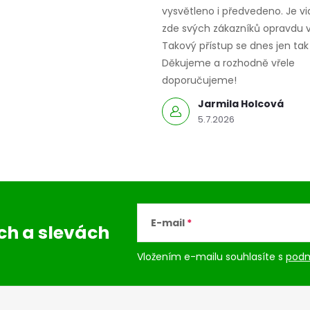
vysvětleno i předvedeno. Je vid
zde svých zákazníků opravdu v
Takový přístup se dnes jen tak 
Děkujeme a rozhodně vřele
doporučujeme!
Jarmila Holcová
5.7.2026
E-mail
ách
a slevách
Vložením e-mailu souhlasíte s
podm