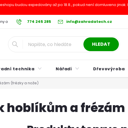
shopu budou expedovány až po 18.8., pokud není domluveno jinak. Pr
ny osobních údajů
774 245 285
Reklamační řád
info@zahradatech.cz
Postup při nákupu na s
HLEDAT
radní technika
Nářadí
Dřevovýroba
rézám (frézky a nože)
k hoblíkům a frézám 