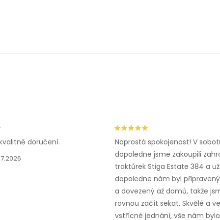
kvalitně doručení.
Naprostá spokojenost! V sobot
dopoledne jsme zakoupili zahr
.7.2026
traktůrek Stiga Estate 384 a už
dopoledne nám byl připravený,
a dovezený až domů, takže js
rovnou začít sekat. Skvělé a v
vstřícné jednání, vše nám bylo