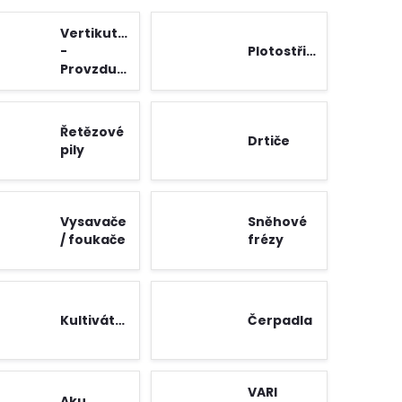
Vertikutátory
-
Plotostřihy
Provzdušňovače
Řetězové
Drtiče
pily
Vysavače
Sněhové
/ foukače
frézy
Kultivátory
Čerpadla
VARI
Aku