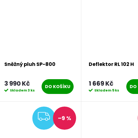
Sněžný pluh SP-800
Deflektor RL 102 H
3 990 Kč
1 669 Kč
DO KOŠÍKU
DO 
Skladem
3 ks
Skladem
5 ks
ZDARMA
–9 %