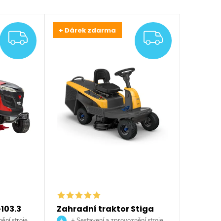
+ Dárek zdarma
ZDARMA
ZDARM
-103.3
Zahradní traktor Stiga
Swift 372e
ění stroje
+ Sestavení a zprovoznění stroje