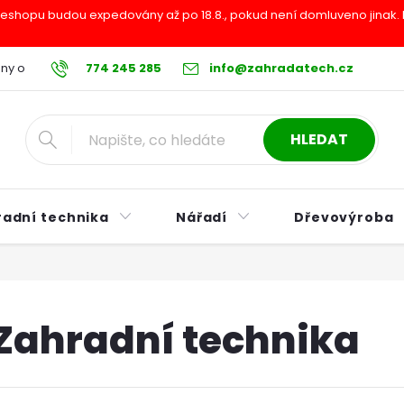
shopu budou expedovány až po 18.8., pokud není domluveno jinak. Pr
ny osobních údajů
774 245 285
Reklamační řád
info@zahradatech.cz
Postup při nákupu na s
HLEDAT
radní technika
Nářadí
Dřevovýroba
Zahradní technika