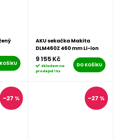
žený
AKU sekačka Makita
DLM460Z 460 mm Li-ion
9 155 Kč
KOŠÍKU
DO KOŠÍKU
Skladem na
prodejně
1 ks
–27 %
–27 %