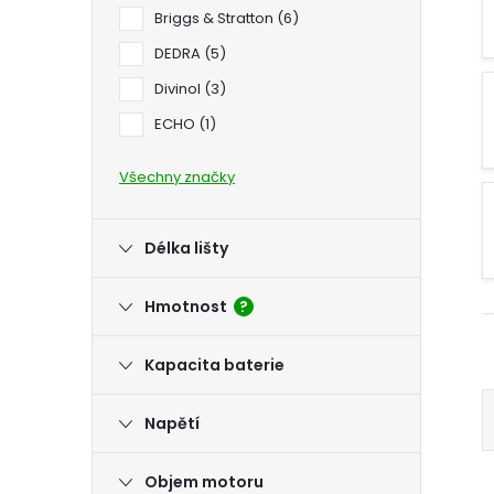
n
Briggs & Stratton
6
DEDRA
5
e
Divinol
3
l
ECHO
1
Všechny značky
Délka lišty
Hmotnost
?
Kapacita baterie
Napětí
Objem motoru