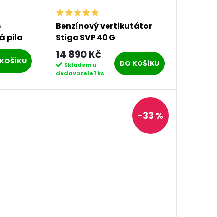
6
Benzínový vertikutátor
á pila
Stiga SVP 40 G
14 890 Kč
KOŠÍKU
DO KOŠÍKU
Skladem u
dodavatele
1 ks
–33 %