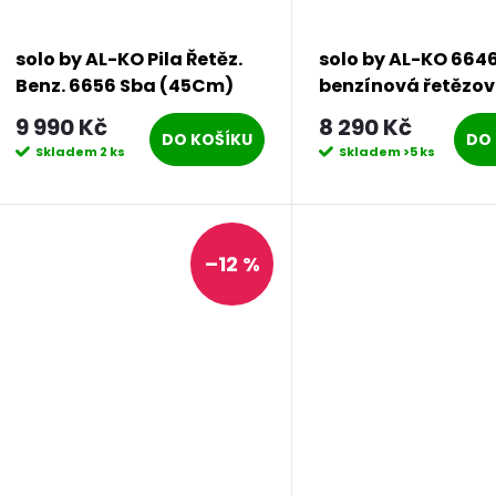
solo by AL-KO Pila Řetěz.
solo by AL-KO 664
Benz. 6656 Sba (45Cm)
benzínová řetězov
9 990 Kč
8 290 Kč
DO KOŠÍKU
DO 
Skladem
2 ks
Skladem
>5 ks
–12 %