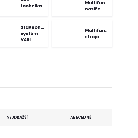
Multifunkční
technika
nosiče
Stavebnicový
Multifunkční
systém
stroje
VARI
NEJDRAŽŠÍ
ABECEDNĚ