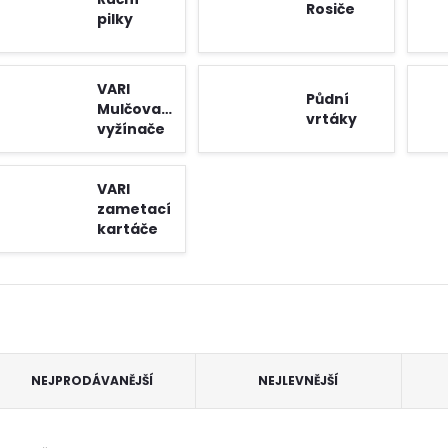
Rosiče
pilky
VARI
Půdní
Mulčovače,
vrtáky
vyžínače
VARI
zametací
kartáče
Ř
NEJPRODÁVANĚJŠÍ
NEJLEVNĚJŠÍ
a