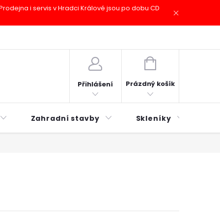
odejna i servis v Hradci Králové jsou po dobu CD
plátky ESSOX
Novinky
NÁKUPNÍ
KOŠÍK
Prázdný košík
Přihlášení
Zahradní stavby
Skleníky
Mu