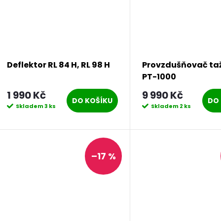
Deflektor RL 84 H, RL 98 H
Provzdušňovač ta
PT-1000
1 990 Kč
9 990 Kč
DO KOŠÍKU
DO 
Skladem
3 ks
Skladem
2 ks
–17 %