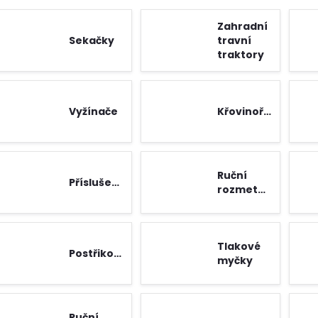
Zahradní
Sekačky
travní
traktory
Vyžínače
Křovinořezy
Ruční
Příslušenství
rozmetadla
Tlakové
Postřikovače
myčky
Ruční