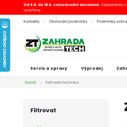
Přejít
Od 8.8. do 18.8. celozávodní dovolená.
Objednávky z e
uzavřeny.
na
obsah
Kontakty
Obchodní podmínky
Podmínky ochra
Servis a opravy
Výprodej
Zah
Domů
Zahradní technika
P
o