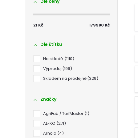
Dle ceny
s
t
21
Kč
179980
Kč
r
Dle štítku
a
Na skladě
1110
n
Výprodej
199
Skladem na prodejně
329
n
í
Značky
p
AgriFab / TurfMaster
1
AL-KO
271
a
Arnold
4