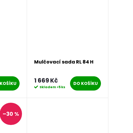
Mulčovací sada RL 84 H
1 669 Kč
KOŠÍKU
DO KOŠÍKU
Skladem
>5 ks
–30 %