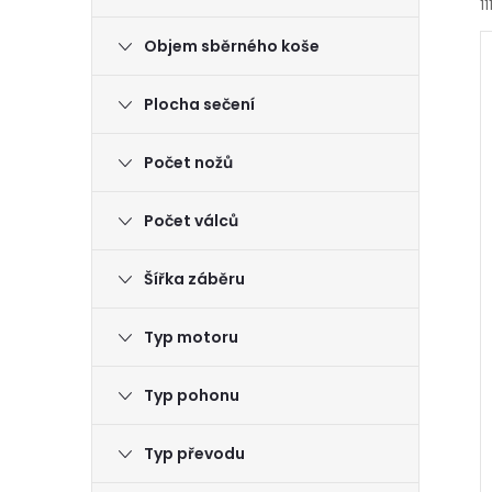
11
Objem sběrného koše
Plocha sečení
Počet nožů
í
i
Počet válců
Šířka záběru
Typ motoru
Typ pohonu
Typ převodu