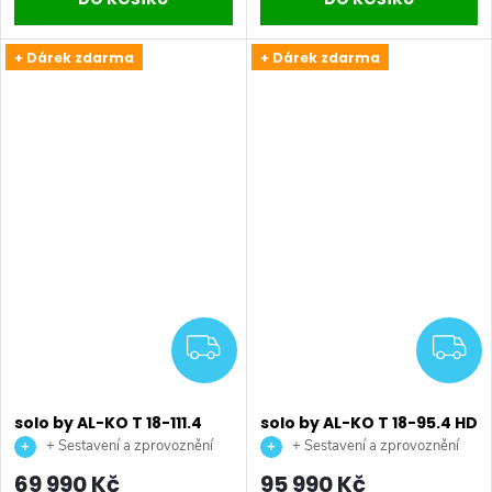
+ Dárek zdarma
+ Dárek zdarma
ZDARMA
Z
solo by AL-KO T 18-111.4
solo by AL-KO T 18-95.4 HD
HDS-A V2 Comfort
V2 Premium benzínový
+ Sestavení a zprovoznění
+ Sestavení a zprovoznění
benzínový zahradní
zahradní traktor
stroje + doprava až na vaši
stroje + doprava až na vaši
69 990 Kč
95 990 Kč
traktor