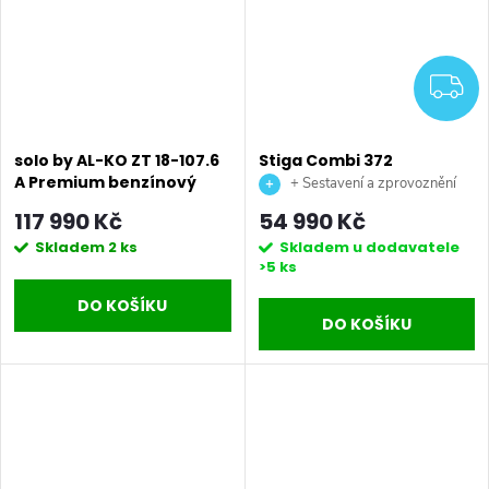
Z
solo by AL-KO ZT 18-107.6
Stiga Combi 372
A Premium benzínový
benzinový minirider
+ Sestavení a zprovoznění
zahradní traktor
stroje + doprava až na vaši
117 990 Kč
54 990 Kč
zahradu.
Skladem
2 ks
Skladem u dodavatele
>5 ks
DO KOŠÍKU
DO KOŠÍKU