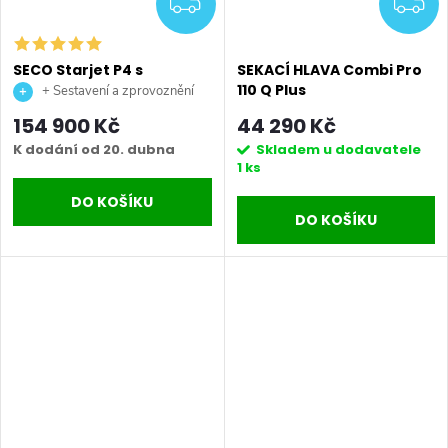
ZDARMA
Z
SECO Starjet P4 s
SEKACÍ HLAVA Combi Pro
motorem Kawasaki FS 651
110 Q Plus
+ Sestavení a zprovoznění
stroje + doprava až na vaši
154 900 Kč
44 290 Kč
zahradu.
K dodání od 20. dubna
Skladem u dodavatele
1 ks
DO KOŠÍKU
DO KOŠÍKU