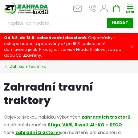
Přejít
NÁKUPNÍ
na
KOŠÍK
obsah
HLEDAT
Od 8.8. do 18.8. celozávodní dovolená.
Objednávky z
eshopu budou expedovány až po 18.8., pokud není
domluveno jinak. Prodejna i servis v Hradci Králové jsou po
dobu CD uzavřeny.
Zahradní technika
Zahradní travní
traktory
Objevte širokou nabídku výkonných
zahradních traktorů
od předních značek
Stiga
,
VARI
,
Riwall
,
AL-KO
a
SECO
.
Naše
zah
radní
traktory
jsou navrženy pro snadnou a