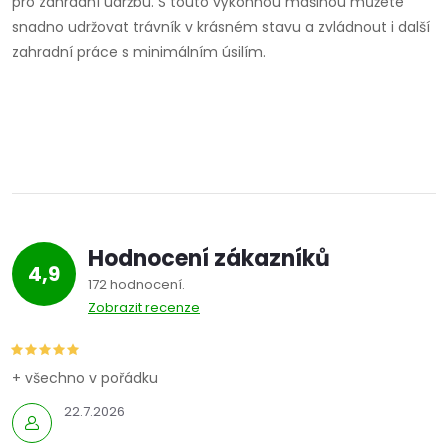
pro zahradní údržbu. S touto výkonnou mašinou můžete
snadno udržovat trávník v krásném stavu a zvládnout i další
zahradní práce s minimálním úsilím.
Hodnocení zákazníků
4,9
172 hodnocení
Zobrazit recenze
+ všechno v pořádku
22.7.2026