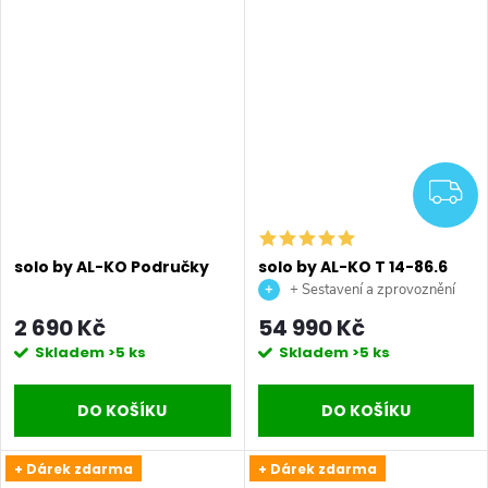
Z
solo by AL-KO Područky
solo by AL-KO T 14-86.6
HD-A Easy benzínový
+ Sestavení a zprovoznění
zahradní traktor
stroje + doprava až na vaši
2 690 Kč
54 990 Kč
zahradu.
Skladem
>5 ks
Skladem
>5 ks
DO KOŠÍKU
DO KOŠÍKU
+ Dárek zdarma
+ Dárek zdarma