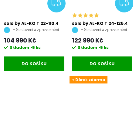
ZDARMA
Z
solo by AL-KO T 22-110.4
solo by AL-KO T 24-125.4
HDH-A V2 Premium
HD V2 Premium
+ Sestavení a zprovoznění
+ Sestavení a zprovoznění
benzínový zahradní
benzínový zahradní
stroje + doprava až na vaši
stroje + doprava až na vaši
104 990 Kč
122 990 Kč
traktor
traktor
zahradu.
zahradu.
Skladem
>5 ks
Skladem
>5 ks
DO KOŠÍKU
DO KOŠÍKU
+ Dárek zdarma