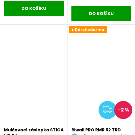
DO KOŠÍKU
DO KOŠÍKU
+ Dárek zdarma
ZDAR
–2 %
Mulčovací záslepka STIGA
Riwall PRO RMR 62 TRD