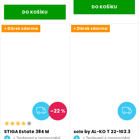
DO KOŠÍKU
DO KOŠÍKU
+ Dárek zdarma
+ Dárek zdarma
ZDARMA
Z
–22 %
STIGA Estate 384 M
solo by AL-KO T 22-103.3
zahradní traktor
HD-A V2 Comfort
+ Sestavení a zprovoznění
+ Sestavení a zprovoznění