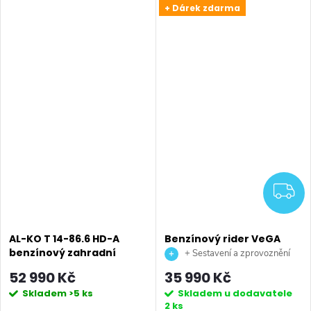
+ Dárek zdarma
Z
AL-KO T 14-86.6 HD-A
Benzínový rider VeGA
benzínový zahradní
T66R
+ Sestavení a zprovoznění
traktor
stroje + doprava až na vaši
52 990 Kč
35 990 Kč
zahradu.
Skladem
>5 ks
Skladem u dodavatele
2 ks