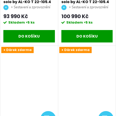
solo by AL-KO T 22-105.4
solo by AL-KO T 22-105.4
HD-A V2 Premium
HDD-A V2 Premium
+ Sestavení a zprovoznění
+ Sestavení a zprovoznění
benzínový zahradní
benzínový zahradní
stroje + doprava až na vaši
stroje + doprava až na vaši
93 990 Kč
100 990 Kč
traktor
traktor
zahradu.
zahradu.
Skladem
>5 ks
Skladem
>5 ks
DO KOŠÍKU
DO KOŠÍKU
+ Dárek zdarma
+ Dárek zdarma