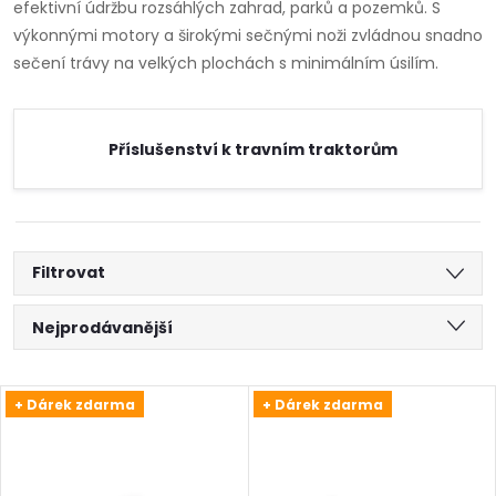
efektivní údržbu rozsáhlých zahrad, parků a pozemků. S
výkonnými motory a širokými sečnými noži zvládnou snadno
sečení trávy na velkých plochách s minimálním úsilím.
Příslušenství k travním traktorům
Filtrovat
Ř
Nejprodávanější
a
Nejlevnější
V
+ Dárek zdarma
+ Dárek zdarma
Nejdražší
z
ý
Abecedně