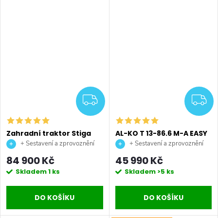
ZDARMA
Z
Zahradní traktor Stiga
AL-KO T 13-86.6 M-A EASY
Swift 372e
benzínový zahradní
+ Sestavení a zprovoznění
+ Sestavení a zprovoznění
traktor
stroje + doprava až na vaši
stroje + doprava až na vaši
84 900 Kč
45 990 Kč
zahradu.
zahradu.
Skladem
1 ks
Skladem
>5 ks
DO KOŠÍKU
DO KOŠÍKU