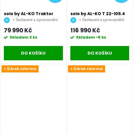
solo by AL-KO Traktor
solo by AL-KO T 22-105.4
T18-93.4 Hd-A V2 Comfort
HD V2 SD Premium
+ Sestavení a zprovoznění
+ Sestavení a zprovoznění
Sba
benzínový zahradní
stroje + doprava až na vaši
stroje + doprava až na vaši
79 990 Kč
116 990 Kč
traktor
zahradu.
zahradu.
Skladem
3 ks
Skladem
>5 ks
DO KOŠÍKU
DO KOŠÍKU
+ Dárek zdarma
+ Dárek zdarma