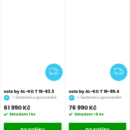
ZDARMA
Z
solo by AL-KO T 15-93.3
solo by AL-KO T 15-95.4
HDS-A Comfort
HD-A Premium benzínový
+ Sestavení a zprovoznění
+ Sestavení a zprovoznění
benzínový zahradní
zahradní traktor
stroje + doprava až na vaši
stroje + doprava až na vaši
61 990 Kč
76 990 Kč
traktor
zahradu.
zahradu.
Skladem
1 ks
Skladem
>5 ks
DO KOŠÍKU
DO KOŠÍKU