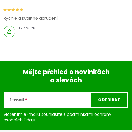
Rychle a kvalitně doručení.
17.7.2026
Mějte přehled o novinkách
a slevách
Z
á
E-mail
ODEBÍRAT
p
Vložením e-mailu souhlasíte s
podmínkami ochrany
osobních údajů
a