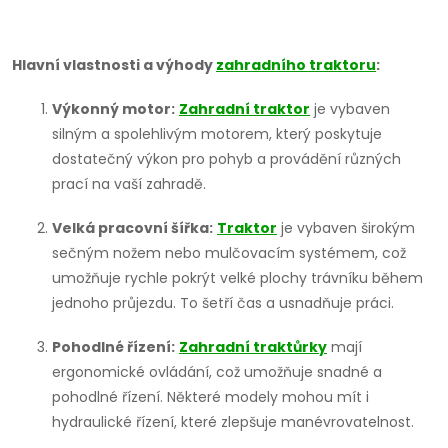
O
v
Hlavní vlastnosti a výhody
zahradního traktoru
:
l
Výkonný motor:
Zahradní traktor
je vybaven
silným a spolehlivým motorem, který poskytuje
á
dostatečný výkon pro pohyb a provádění různých
d
prací na vaší zahradě.
a
Velká pracovní šířka:
Traktor
je vybaven širokým
sečným nožem nebo mulčovacím systémem, což
c
umožňuje rychle pokrýt velké plochy trávníku během
í
jednoho průjezdu. To šetří čas a usnadňuje práci.
p
Pohodlné řízení:
Zahradní traktůrky
mají
ergonomické ovládání, což umožňuje snadné a
r
pohodlné řízení. Některé modely mohou mít i
v
hydraulické řízení, které zlepšuje manévrovatelnost.