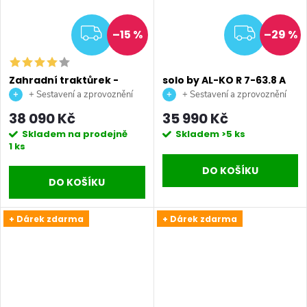
ZDARMA
ZDAR
–15 %
–29 %
Zahradní traktůrek -
solo by AL-KO R 7-63.8 A
Stiga COMBI 166
benzínový zahradní
+ Sestavení a zprovoznění
+ Sestavení a zprovoznění
traktor
stroje + doprava až na vaši
stroje + doprava až na vaši
38 090 Kč
35 990 Kč
zahradu.
zahradu.
Skladem na prodejně
Skladem
>5 ks
1 ks
DO KOŠÍKU
DO KOŠÍKU
+ Dárek zdarma
+ Dárek zdarma