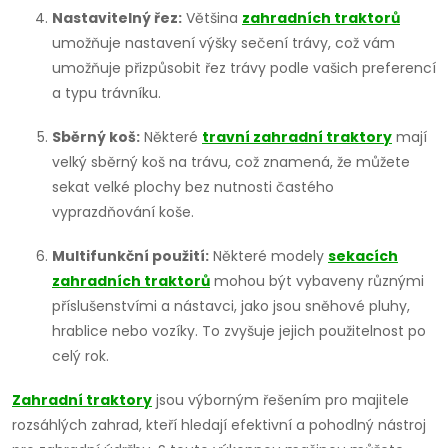
k
Nastavitelný řez:
Většina
zahradních traktorů
umožňuje nastavení výšky sečení trávy, což vám
y
umožňuje přizpůsobit řez trávy podle vašich preferencí
v
a typu trávníku.
ý
Sběrný koš:
Některé
travní zahradní traktory
mají
velký sběrný koš na trávu, což znamená, že můžete
p
sekat velké plochy bez nutnosti častého
i
vyprazdňování koše.
s
Multifunkční použití:
Některé modely
sekacích
zahradních traktorů
mohou být vybaveny různými
u
příslušenstvími a nástavci, jako jsou sněhové pluhy,
hrablice nebo vozíky. To zvyšuje jejich použitelnost po
celý rok.
Zahradní traktory
jsou výborným řešením pro majitele
rozsáhlých zahrad, kteří hledají efektivní a pohodlný nástroj