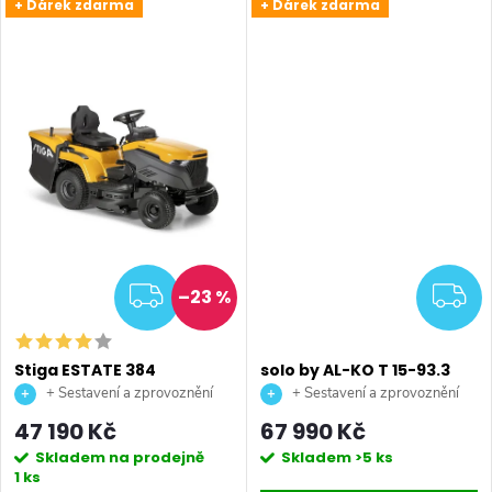
t
+ Dárek zdarma
+ Dárek zdarma
t
ů
ů
ZDARMA
Z
–23 %
Stiga ESTATE 384
solo by AL-KO T 15-93.3
zahradní traktor
HD-A Comfort benzínový
+ Sestavení a zprovoznění
+ Sestavení a zprovoznění
zahradní traktor
stroje + doprava až na vaši
stroje + doprava až na vaši
47 190 Kč
67 990 Kč
zahradu.
zahradu.
Skladem na prodejně
Skladem
>5 ks
1 ks