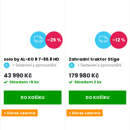
ZDARMA
ZDAR
–25 %
–12 %
solo by AL-KO R 7-65.8 HD
Zahradní traktor Stiga
benzínový zahradní
Estate 798e
+ Sestavení a zprovoznění
+ Sestavení a zprovoznění
traktor
stroje + doprava až na vaši
stroje + doprava až na vaši
43 990 Kč
179 980 Kč
zahradu.
zahradu.
Skladem
>5 ks
Skladem
2 ks
DO KOŠÍKU
DO KOŠÍKU
+ Dárek zdarma
+ Dárek zdarma