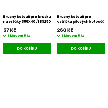
Brusný kotouč pro brusku
Brusný kotouč pro
na vrtáky S56X40 /EBS250
ostřičku pilových kotoučů
| S56X40
Procraft S100X10/C
57 Kč
260 Kč
/SS350 | S100X10/C
Skladem
5 ks
Skladem
5 ks
DO KOŠÍKU
DO KOŠÍKU