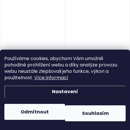
Používáme cookies, abychom Vám umožnili
pohodlné prohlížení webu a díky analýze provozu
webu neustále zlepšovali jeho funkce, výkon a
použitelnost.
Více informací
Brusný válec z ocelového
Brusný válec z
Nastavení
drátu Procraft DSW810 |
polymerního abrazivního
DSW810
vlákna Procraft
457 Kč
627 Kč
DPD810.80 | DPD810.80
Skladem
5 ks
Skladem
5 ks
Odmítnout
Souhlasím
DO KOŠÍKU
DO KOŠÍKU