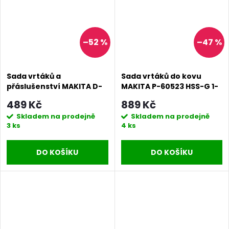
–52 %
–47 %
Sada vrtáků a
Sada vrtáků do kovu
přáslušenství MAKITA D-
MAKITA P-60523 HSS-G 1-
36980 34 ks v plastovém
13mm 25ks
489 Kč
889 Kč
kufru
Skladem na prodejně
Skladem na prodejně
3 ks
4 ks
DO KOŠÍKU
DO KOŠÍKU