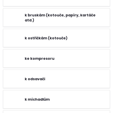
k bruskám (kotouče, papíry, kartáče
atd.)
k ostřičkám (kotouče)
ke kompresoru
k odsavači
k míchadlům