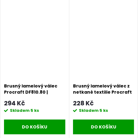
Brusný lamelový válec
Brusný lamelový válec z
Procraft DF810.80 |
netkané textilie Procraft
DF810.80
DNF810.80 | DNF810.80
294 Kč
228 Kč
Skladem
5 ks
Skladem
5 ks
DO KOŠÍKU
DO KOŠÍKU