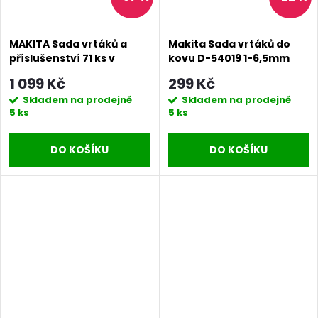
MAKITA Sada vrtáků a
Makita Sada vrtáků do
příslušenství 71 ks v
kovu D-54019 1-6,5mm
plastovém kufru D-33691
HSS-G 13ks
1 099 Kč
299 Kč
Skladem na prodejně
Skladem na prodejně
5 ks
5 ks
DO KOŠÍKU
DO KOŠÍKU