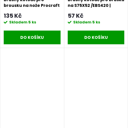
brousku na nože Procraft
na S75X52 /EBS420 |
S49X10 /MS350 | S49X10
S75X52
135 Kč
57 Kč
Skladem
5 ks
Skladem
5 ks
DO KOŠÍKU
DO KOŠÍKU