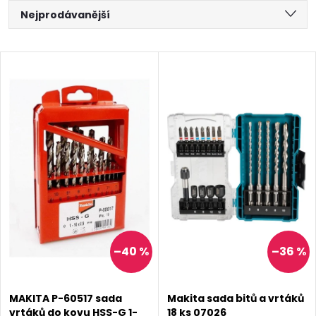
Ř
Nejprodávanější
a
Nejlevnější
V
Nejdražší
z
ý
Abecedně
e
p
n
i
í
s
p
p
–40 %
–36 %
r
r
o
MAKITA P-60517 sada
Makita sada bitů a vrtáků
o
vrtáků do kovu HSS-G 1-
18 ks 07026