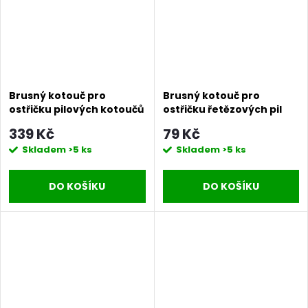
Brusný kotouč pro
Brusný kotouč pro
ostřičku pilových kotoučů
ostřičku řetězových pil
Procraft S100X20/D
Procraft S100X3.2 /SK950 |
339 Kč
79 Kč
/SS350 | S100X20/D
S100X3.2
Skladem
>5 ks
Skladem
>5 ks
DO KOŠÍKU
DO KOŠÍKU