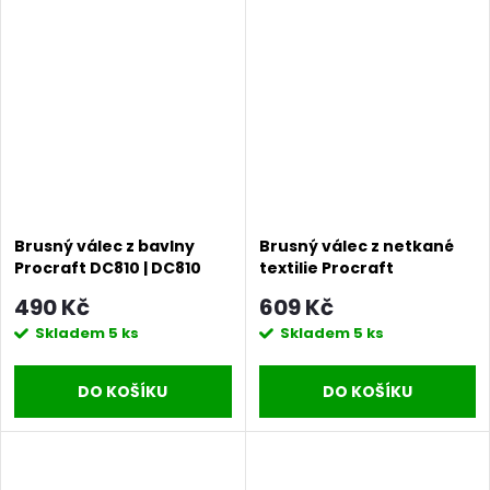
Brusný válec z bavlny
Brusný válec z netkané
Procraft DC810 | DC810
textilie Procraft
DSP810.80 | DSP810.80
490 Kč
609 Kč
Skladem
5 ks
Skladem
5 ks
DO KOŠÍKU
DO KOŠÍKU