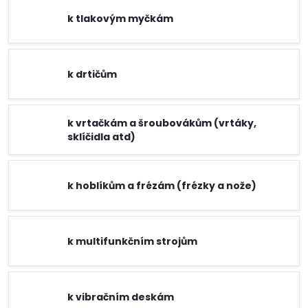
k tlakovým myčkám
k drtičům
k vrtačkám a šroubovákům (vrtáky,
sklíčidla atd)
k hoblíkům a frézám (frézky a nože)
k multifunkčním strojům
k vibračním deskám