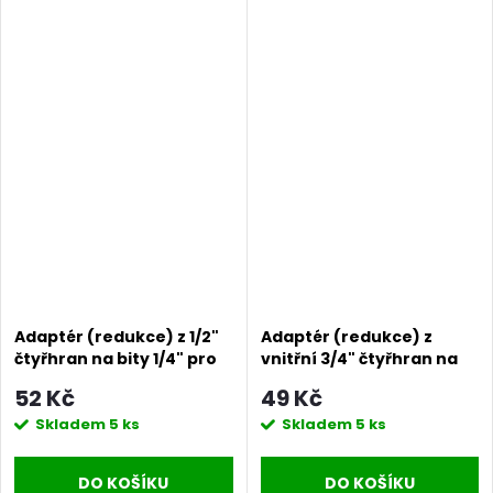
Adaptér (redukce) z 1/2"
Adaptér (redukce) z
čtyřhran na bity 1/4" pro
vnitřní 3/4" čtyřhran na
rázové utahováky |
vnější 1/2" pro rázové
52 Kč
49 Kč
Adapter 1/2" for impact
utahováky | Adapter 3/4"
Skladem
5 ks
Skladem
5 ks
wrench
for impact wrench
DO KOŠÍKU
DO KOŠÍKU