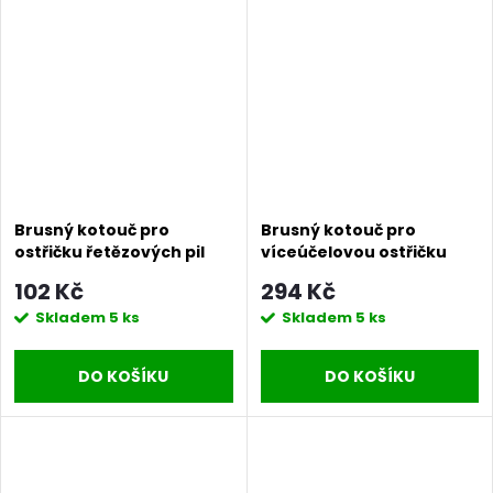
Brusný kotouč pro
Brusný kotouč pro
ostřičku řetězových pil
víceúčelovou ostřičku
Procraft S108X3.2
Procraft S76X16 /EBS350 |
102 Kč
294 Kč
/SK1000, SK1100 | S108X3.2
S76X16
Skladem
5 ks
Skladem
5 ks
DO KOŠÍKU
DO KOŠÍKU