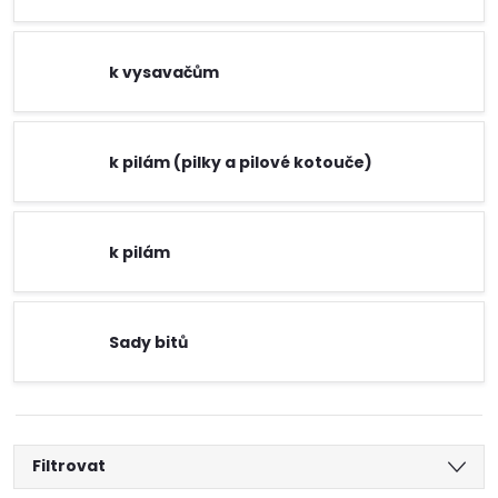
k vysavačům
k pilám (pilky a pilové kotouče)
k pilám
Sady bitů
Filtrovat