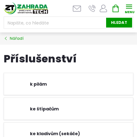
Přejít
NÁKUPNÍ
na
KOŠÍK
obsah
HLEDAT
Nářadí
Příslušenství
k pilám
ke štípačům
ke kladivům (sekáče)