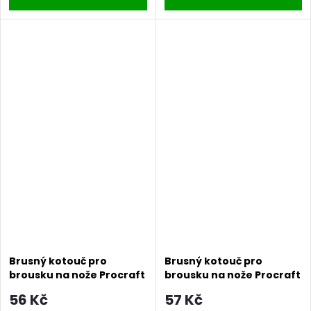
Brusný kotouč pro
Brusný kotouč pro
brousku na nože Procraft
brousku na nože Procraft
S46X15/1 /EM100 | S46X15/1
S46X15/2 /EM100 |
56 Kč
57 Kč
S46X15/2