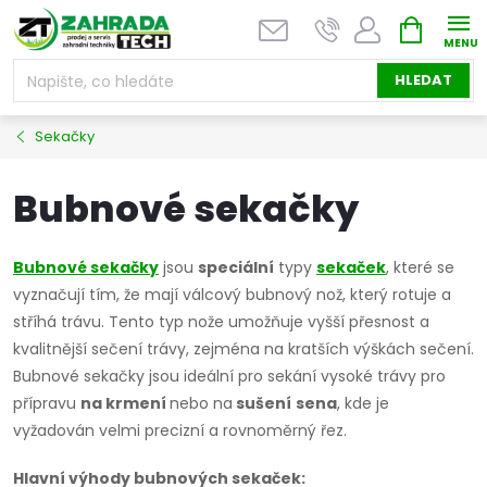
Přejít
NÁKUPNÍ
na
KOŠÍK
obsah
HLEDAT
Sekačky
Bubnové sekačky
Bubnové sekačky
jsou
speciální
typy
sekaček
, které se
vyznačují tím, že mají válcový bubnový nož, který rotuje a
stříhá trávu. Tento typ nože umožňuje vyšší přesnost a
kvalitnější sečení trávy, zejména na kratších výškách sečení.
Bubnové sekačky jsou ideální pro sekání vysoké trávy pro
přípravu
na krmení
nebo na
sušení
sena
, kde je
vyžadován velmi precizní a rovnoměrný řez.
Hlavní výhody bubnových sekaček: