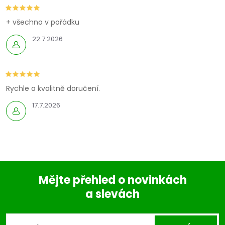
+ všechno v pořádku
22.7.2026
Rychle a kvalitně doručení.
17.7.2026
Mějte přehled o novinkách
a slevách
Z