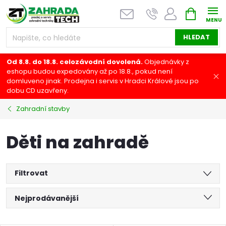
Přejít
NÁKUPNÍ
na
KOŠÍK
obsah
HLEDAT
Od 8.8. do 18.8. celozávodní dovolená.
Objednávky z
eshopu budou expedovány až po 18.8., pokud není
domluveno jinak. Prodejna i servis v Hradci Králové jsou po
dobu CD uzavřeny.
Zahradní stavby
Děti na zahradě
Filtrovat
Ř
Nejprodávanější
a
Nejlevnější