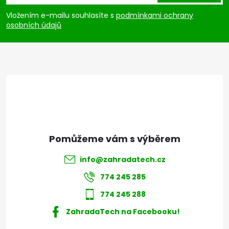
u
p
Vložením e-mailu souhlasíte s
podmínkami ochrany
osobních údajů
a
t
í
info
@
zahradatech.cz
774 245 285
774 245 288
ZahradaTech na Facebooku!