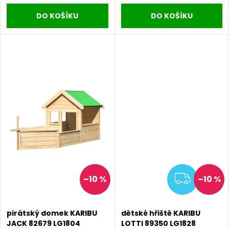
u
DO KOŠÍKU
DO KOŠÍKU
k
k
t
t
ů
ů
ZDAR
–10 %
–10 %
pirátský domek KARIBU
dětské hřiště KARIBU
JACK 82679 LG1804
LOTTI 89350 LG1828