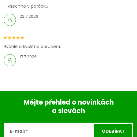
í
+ všechno v pořádku
22.7.2026
p
r
v
Rychle a kvalitně doručení.
k
17.7.2026
y
v
ý
Mějte přehled o novinkách
p
a slevách
Z
i
á
s
E-mail
ODEBÍRAT