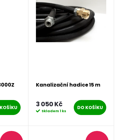
3000Z
Kanalizační hadice 15 m
3 050 Kč
KOŠÍKU
DO KOŠÍKU
Skladem
1 ks