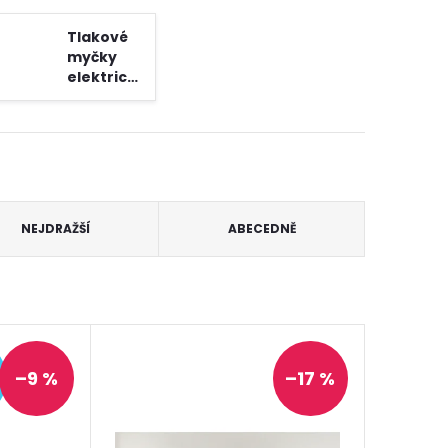
Tlakové
myčky
elektrické
NEJDRAŽŠÍ
ABECEDNĚ
ZDARMA
–9 %
–17 %