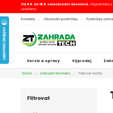
Přejít
Od 8.8. do 18.8. celozávodní dovolená.
Objednávky z e
uzavřeny.
na
obsah
Kontakty
Obchodní podmínky
Podmínky ochra
Servis a opravy
Výprodej
Zah
Domů
Zahradní technika
Tlakové myčky
P
o