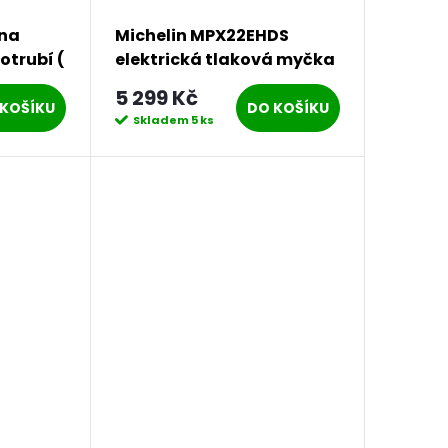
 na
Michelin MPX22EHDS
otrubí (
elektrická tlaková myčka
160 bar
5 299 Kč
KOŠÍKU
DO KOŠÍKU
Skladem
5 ks