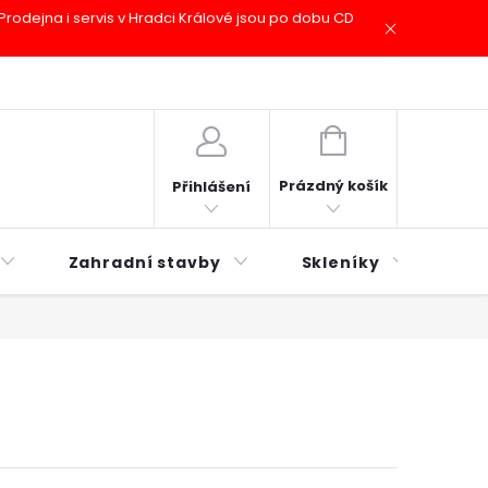
odejna i servis v Hradci Králové jsou po dobu CD
plátky ESSOX
Novinky
NÁKUPNÍ
KOŠÍK
Prázdný košík
Přihlášení
Zahradní stavby
Skleníky
Mu