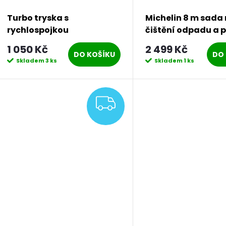
Turbo tryska s
Michelin 8 m sada
rychlospojkou
čištění odpadu a p
MPX 150HL )
1 050 Kč
2 499 Kč
DO KOŠÍKU
DO 
Skladem
3 ks
Skladem
1 ks
ZDARMA