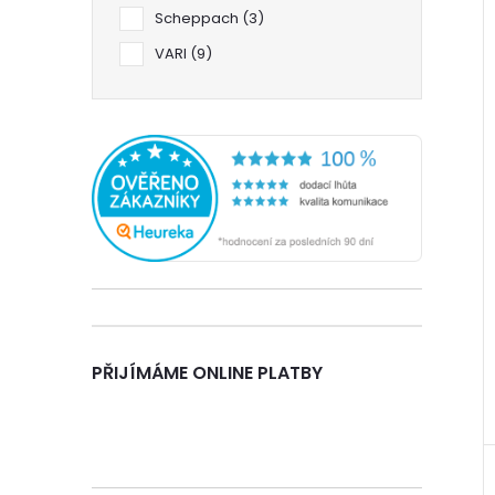
í
n
Scheppach
3
i
VARI
9
e
l
PŘIJÍMÁME ONLINE PLATBY