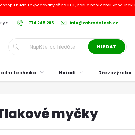
shopu budou expedovány až po 18.8., pokud není domluveno jinak. Pr
ny osobních údajů
774 245 285
Reklamační řád
info@zahradatech.cz
Postup při nákupu na s
HLEDAT
radní technika
Nářadí
Dřevovýroba
Tlakové myčky