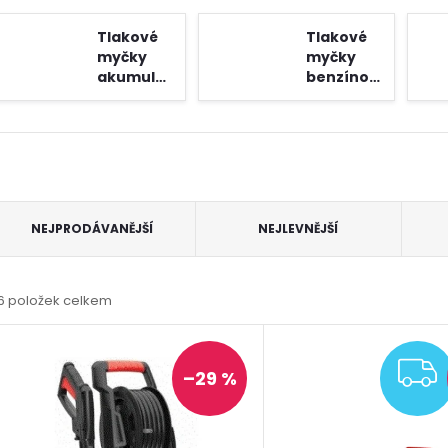
Tlakové
Tlakové
myčky
myčky
akumulátorové
benzínové
Ř
NEJPRODÁVANĚJŠÍ
NEJLEVNĚJŠÍ
a
6
položek celkem
z
V
e
–29 %
ý
n
p