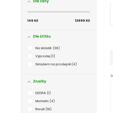
Dle ceny
s
t
149
Kč
12999
Kč
r
Dle štítku
a
Na skladě
36
n
Výprodej
1
Skladem na prodejně
4
n
3
í
Značky
p
DEDRA
1
Michelin
4
a
Riwall
19