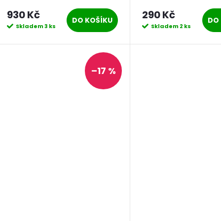
930 Kč
290 Kč
DO KOŠÍKU
DO 
Skladem
3 ks
Skladem
2 ks
–17 %