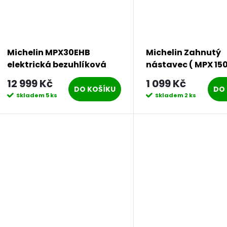
Michelin MPX30EHB
Michelin Zahnutý
elektrická bezuhlíková
nástavec ( MPX 150
tlaková myčka 180 bar
12 999 Kč
1 099 Kč
DO KOŠÍKU
DO 
Skladem
5 ks
Skladem
2 ks