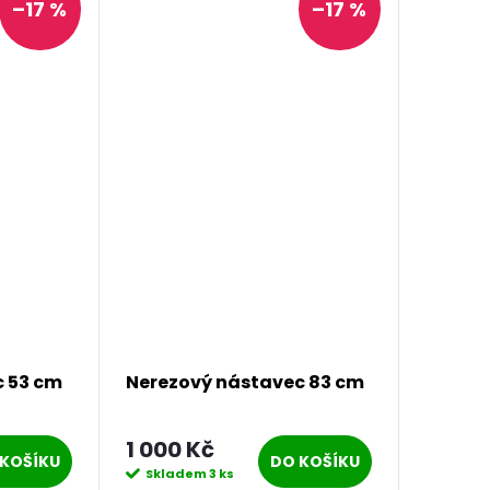
–17 %
–17 %
c 53 cm
Nerezový nástavec 83 cm
1 000 Kč
KOŠÍKU
DO KOŠÍKU
Skladem
3 ks