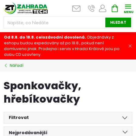
Přejít
NÁKUPNÍ
na
KOŠÍK
obsah
HLEDAT
Od 8.8. do 18.8. celozávodní dovolená.
Objednávky z
eshopu budou expedovány až po 18.8., pokud není
domluveno jinak. Prodejna i servis v Hradci Králové jsou po
dobu CD uzavřeny.
Nářadí
Sponkovačky,
hřebíkovačky
Filtrovat
Ř
Nejprodávanější