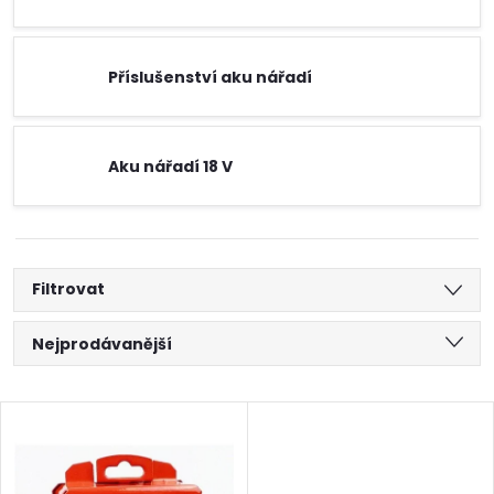
Příslušenství aku nářadí
Aku nářadí 18 V
Filtrovat
Ř
Nejprodávanější
a
Nejlevnější
V
Nejdražší
z
ý
Abecedně