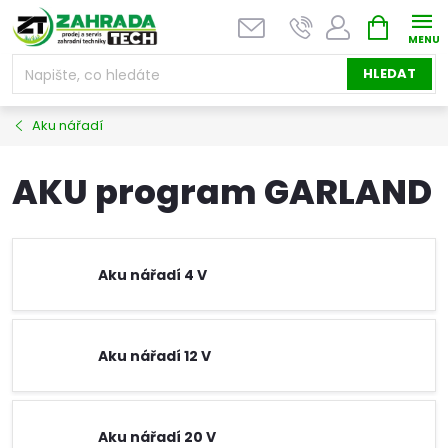
Přejít
NÁKUPNÍ
na
KOŠÍK
obsah
HLEDAT
Aku nářadí
AKU program GARLAND
Aku nářadí 4 V
Aku nářadí 12 V
Aku nářadí 20 V