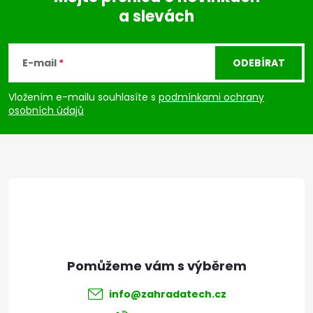
p
a slevách
Z
i
á
s
E-mail
ODEBÍRAT
u
p
Vložením e-mailu souhlasíte s
podmínkami ochrany
osobních údajů
a
t
í
info
@
zahradatech.cz