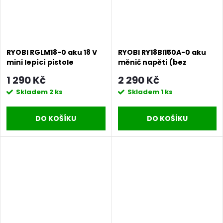
RYOBI RGLM18-0 aku 18 V
RYOBI RY18BI150A-0 aku
mini lepící pistole
měnič napětí (bez
ONE+ (bez baterie a
baterie a nabíječky)
1 290 Kč
2 290 Kč
nabíječky)
Skladem
2 ks
Skladem
1 ks
DO KOŠÍKU
DO KOŠÍKU