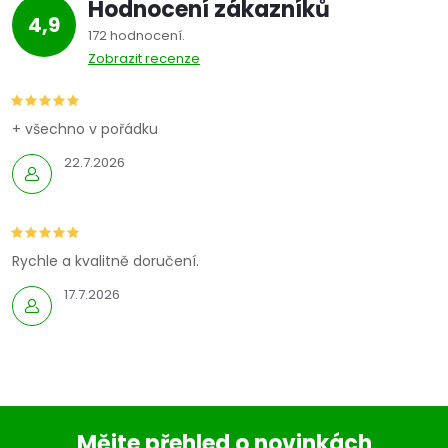
Hodnocení zákazníků
d
4,9
172 hodnocení
a
Zobrazit recenze
c
í
+ všechno v pořádku
22.7.2026
p
r
v
Rychle a kvalitně doručení.
k
17.7.2026
y
v
ý
Mějte přehled o novinkách