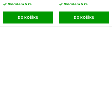
Skladem
5 ks
Skladem
5 ks
DO KOŠÍKU
DO KOŠÍKU