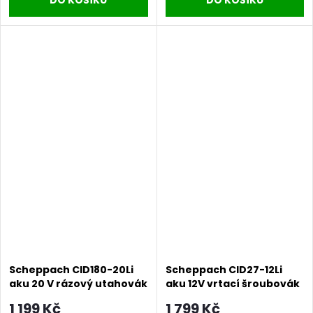
DO KOŠÍKU
DO KOŠÍKU
Scheppach CID180-20Li
Scheppach CID27-12Li
aku 20 V rázový utahovák
aku 12V vrtací šroubovák
s příklepem + 2x baterie 2
1 199 Kč
1 799 Kč
Ah + nabíječka + kufr