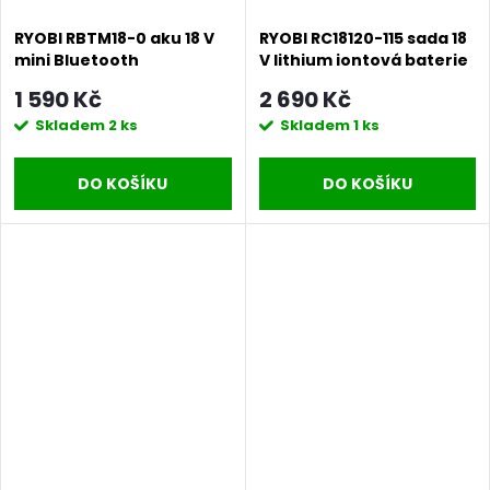
RYOBI RBTM18-0 aku 18 V
RYOBI RC18120-115 sada 18
mini Bluetooth
V lithium iontová baterie
reproduktor ONE+ (bez
1,5 Ah s nabíječkou
1 590 Kč
2 690 Kč
baterie a nabíječky)
RC18120 ONE+
Skladem
2 ks
Skladem
1 ks
DO KOŠÍKU
DO KOŠÍKU