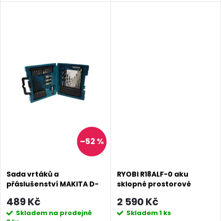
t
t
ů
ů
–52 %
Sada vrtáků a
RYOBI R18ALF-0 aku
přáslušenství MAKITA D-
sklopné prostorové
36980 34 ks v plastovém
světlo ONE+ (bez baterie
489 Kč
2 590 Kč
kufru
a nabíječky)
Skladem na prodejně
Skladem
1 ks