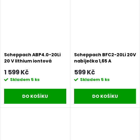
Scheppach ABP4.0-20Li
Scheppach BFC2-20Li 20V
20 V lithium iontová
nabíječka 1,65 A
baterie 4 Ah
1 599 Kč
599 Kč
Skladem
5 ks
Skladem
5 ks
DO KOŠÍKU
DO KOŠÍKU