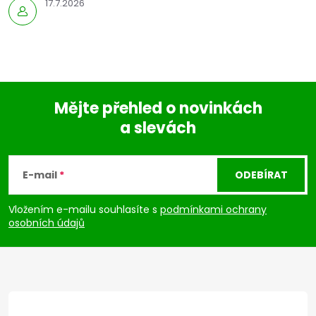
17.7.2026
Mějte přehled o novinkách
a slevách
Z
á
E-mail
ODEBÍRAT
p
Vložením e-mailu souhlasíte s
podmínkami ochrany
osobních údajů
a
t