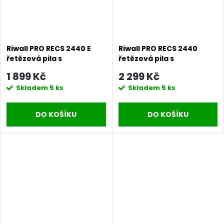
Riwall PRO RECS 2440 E
Riwall PRO RECS 2440
řetězová pila s
řetězová pila s
elektrickým motorem
elektrickým motorem
1 899 Kč
2 299 Kč
2400 W
2400 W
Skladem
5 ks
Skladem
5 ks
DO KOŠÍKU
DO KOŠÍKU