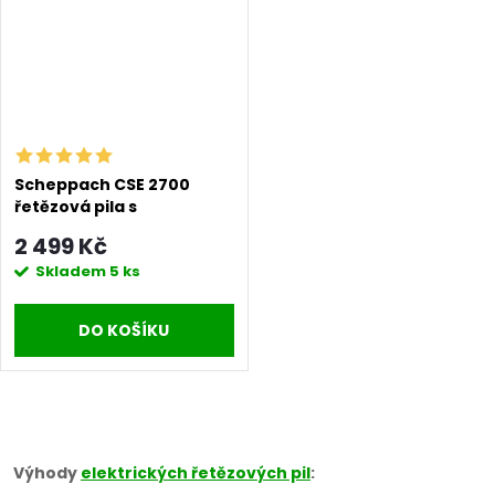
Scheppach CSE 2700
řetězová pila s
elektrickým motorem
2 499 Kč
2700 W
Skladem
5 ks
DO KOŠÍKU
O
v
Výhody
elektrických řetězových pil
: