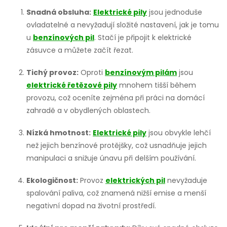
l
Snadná obsluha:
Elektrické pily
jsou jednoduše
ovladatelné a nevyžadují složité nastavení, jak je tomu
á
u
benzínových pil
. Stačí je připojit k elektrické
d
zásuvce a můžete začít řezat.
a
Tichý provoz:
Oproti
benzínovým pilám
jsou
elektrické řetězové pily
mnohem tišší během
c
provozu, což oceníte zejména při práci na domácí
í
zahradě a v obydlených oblastech.
p
Nízká hmotnost:
Elektrické pily
jsou obvykle lehčí
než jejich benzínové protějšky, což usnadňuje jejich
r
manipulaci a snižuje únavu při delším používání.
v
Ekologičnost:
Provoz
elektrických pil
nevyžaduje
k
spalování paliva, což znamená nižší emise a menší
negativní dopad na životní prostředí.
y