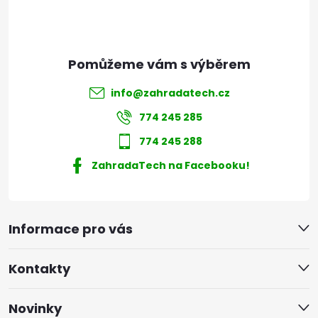
í
info
@
zahradatech.cz
774 245 285
774 245 288
ZahradaTech na Facebooku!
Informace pro vás
Kontakty
Novinky