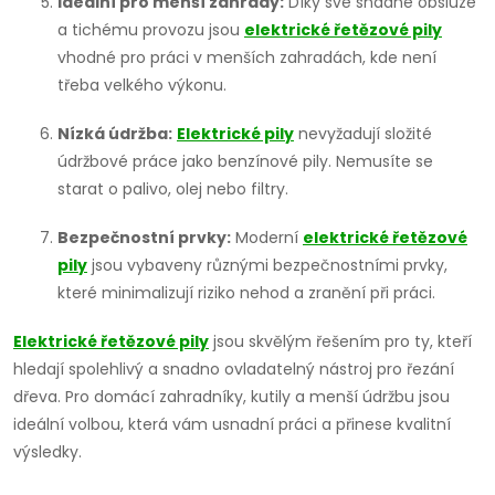
Ideální pro menší zahrady:
Díky své snadné obsluze
v
a tichému provozu jsou
elektrické řetězové pily
ý
vhodné pro práci v menších zahradách, kde není
třeba velkého výkonu.
p
Nízká údržba:
Elektrické pily
nevyžadují složité
i
údržbové práce jako benzínové pily. Nemusíte se
s
starat o palivo, olej nebo filtry.
u
Bezpečnostní prvky:
Moderní
elektrické řetězové
pily
jsou vybaveny různými bezpečnostními prvky,
které minimalizují riziko nehod a zranění při práci.
Elektrické řetězové pily
jsou skvělým řešením pro ty, kteří
hledají spolehlivý a snadno ovladatelný nástroj pro řezání
dřeva. Pro domácí zahradníky, kutily a menší údržbu jsou
ideální volbou, která vám usnadní práci a přinese kvalitní
výsledky.