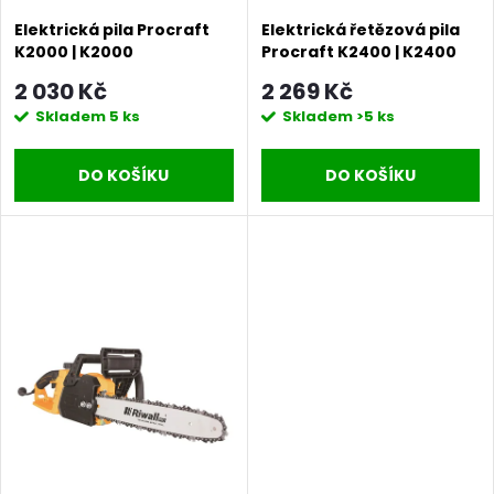
r
o
Elektrická pila Procraft
Elektrická řetězová pila
o
K2000 | K2000
Procraft K2400 | K2400
d
2 030 Kč
2 269 Kč
d
Skladem
5 ks
Skladem
>5 ks
u
u
DO KOŠÍKU
DO KOŠÍKU
k
k
t
t
ů
ů