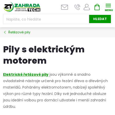
Přejít
NÁKUPNÍ
na
KOŠÍK
obsah
HLEDAT
Řetězové pily
Pily s elektrickým
motorem
Elektrické řetězové pily
jsou výkonné a snadno
ovladatelné nástroje určené pro řezání dřeva a dřevěných
materiálů. Poháněny elektromotorem, nabízejí spolehlivý
výkon pro různé typy řezání. Díky své jednoduché obsluze
jsou ideální volbou pro domácí uživatele i menší zahradní
údržbu.