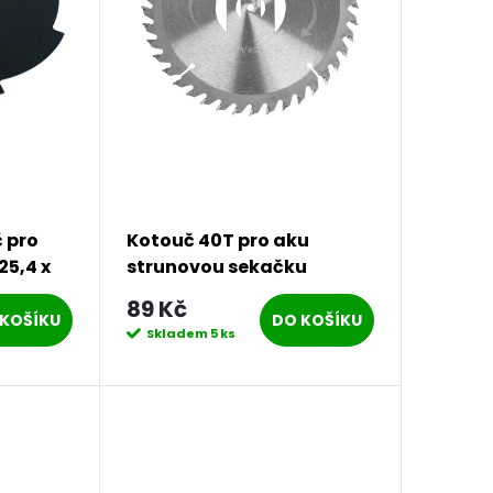
 pro
Kotouč 40T pro aku
25,4 x
strunovou sekačku
Procraft PTA24 | PTA-
89 Kč
24.40TB
KOŠÍKU
DO KOŠÍKU
Skladem
5 ks