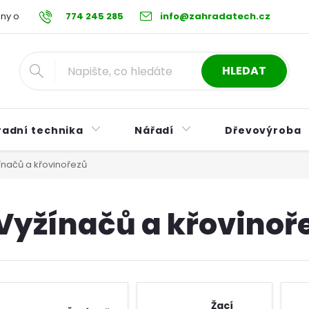
ny osobních údajů
774 245 285
Reklamační řád
info@zahradatech.cz
Postup při nákupu na s
HLEDAT
radní technika
Nářadí
Dřevovýroba
ínačů a křovinořezů
Vyžínačů a křovinoř
Žací