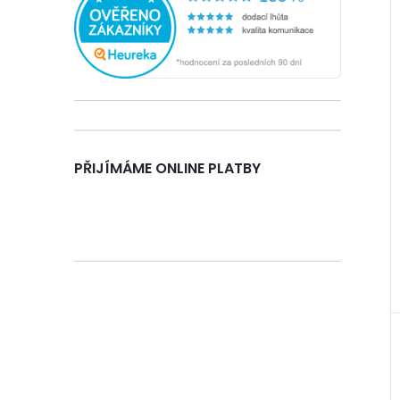
e
l
PŘIJÍMÁME ONLINE PLATBY