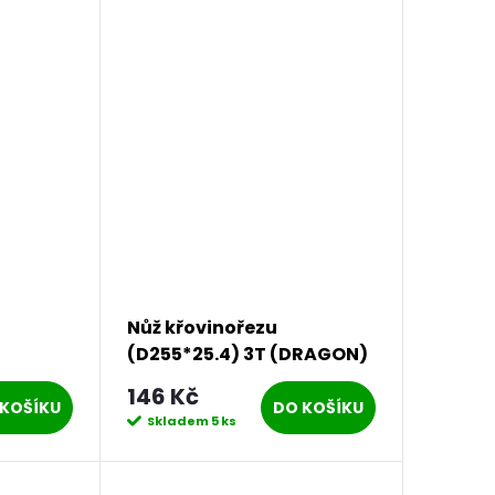
Nůž křovinořezu
(D255*25.4) 3T (DRAGON)
PROCRAFT | H-3T/D
146 Kč
KOŠÍKU
DO KOŠÍKU
Skladem
5 ks