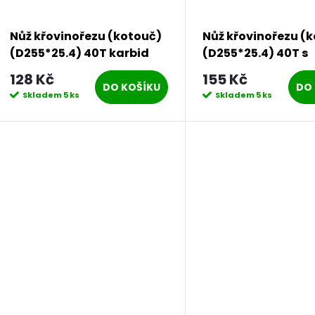
Nůž křovinořezu (kotouč)
Nůž křovinořezu (
(D255*25.4) 40T karbid
(D255*25.4) 40T s
wolframu PROCRAFT |
vnitřními čepelemi
128 Kč
155 Kč
H/P-40T
vysokou trávu (re
DO KOŠÍKU
DO 
Skladem
5 ks
Skladem
5 ks
PROCRAFT | H/P-3/