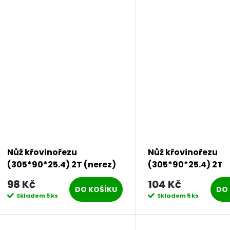
Nůž křovinořezu
Nůž křovinořezu
(305*90*25.4) 2T (nerez)
(305*90*25.4) 2T
PROCRAFT | H-2T/H
PROCRAFT | H-2T
98 Kč
104 Kč
DO KOŠÍKU
DO 
Skladem
5 ks
Skladem
5 ks