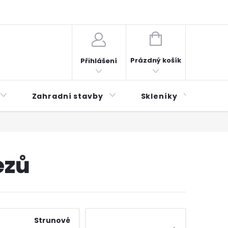
plátky ESSOX
Novinky
NÁKUPNÍ
KOŠÍK
Prázdný košík
Přihlášení
Zahradní stavby
Skleníky
Mu
ezů
Strunové