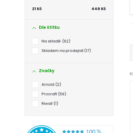
t
21
Kč
449
Kč
r
Dle štítku
a
Na skladě
62
n
Skladem na prodejně
17
n
Značky
6
í
Arnold
2
p
Procraft
59
Riwall
1
a
í
n
i