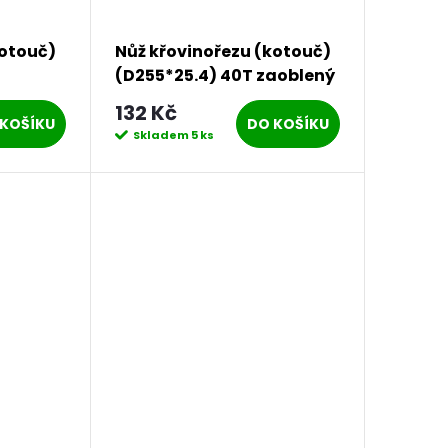
kotouč)
Nůž křovinořezu (kotouč)
(D255*25.4) 40T zaoblený
 pro
PROCRAFT | H/P-1
132 Kč
d)
KOŠÍKU
DO KOŠÍKU
Skladem
5 ks
R