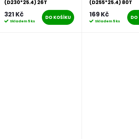
(D230*25.4) 26T
(D255*25.4) 80T
PROCRAFT | H-26T
PROCRAFT | H-80T
321 Kč
169 Kč
DO KOŠÍKU
DO 
Skladem
5 ks
Skladem
5 ks