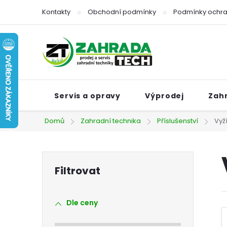
Přejít
Kontakty
Obchodní podmínky
Podmínky ochra
na
obsah
Servis a opravy
Výprodej
Zah
Domů
Zahradní technika
Příslušenství
Vyž
P
o
Dle ceny
s