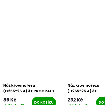
Nůž křovinořezu
Nůž křovinořezu
(D255*25.4) 3T PROCRAFT
(D255*25.4) 3T
| H-3T
vroubkovaný PROC
86 Kč
232 Kč
H-3T/Z
DO KOŠÍKU
DO 