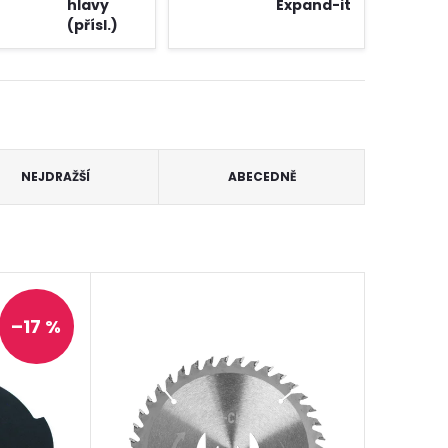
hlavy
Expand-it
(přísl.)
NEJDRAŽŠÍ
ABECEDNĚ
–17 %