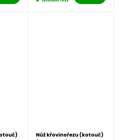
Skladem
>5 ks
kotouč)
Nůž křovinořezu (kotouč)