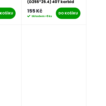
(D255*25.4) 40T karbid
wolframu (blue)
155 Kč
PROCRAFT | H/P-3/B
KOŠÍKU
DO KOŠÍKU
Skladem
>5 ks