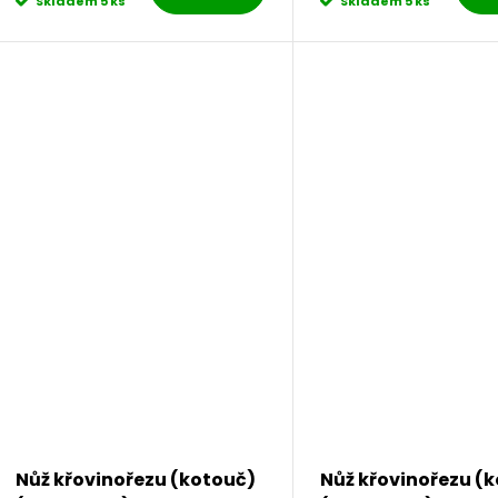
Skladem
5 ks
Skladem
5 ks
Nůž křovinořezu (kotouč)
Nůž křovinořezu (