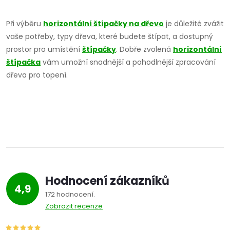
O
v
Při výběru
horizontální štípačky na dřevo
je důležité zvážit
vaše potřeby, typy dřeva, které budete štípat, a dostupný
l
prostor pro umístění
štípačky
. Dobře zvolená
horizontální
á
štípačka
vám umožní snadnější a pohodlnější zpracování
dřeva pro topení.
d
a
c
í
p
Hodnocení zákazníků
r
4,9
172 hodnocení
v
Zobrazit recenze