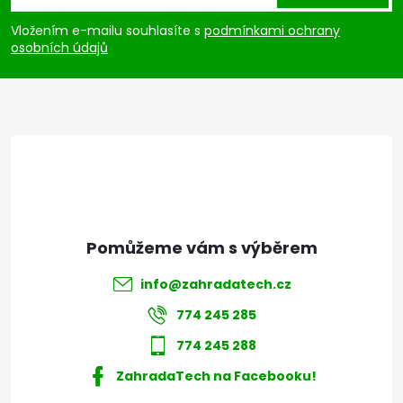
p
Vložením e-mailu souhlasíte s
podmínkami ochrany
osobních údajů
a
t
í
info
@
zahradatech.cz
774 245 285
774 245 288
ZahradaTech na Facebooku!