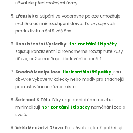
uživatele před možnými úrazy.
Efektivita
: Štípání ve vodorovné poloze umožňuje
rychlé a účinné rozštípání dřeva. To zvyšuje vaši
produktivitu a šetří váš čas.
Konzistentní Výsledky
:
Horizontální štípačky
zajišťují konzistentní a rovnoměrně rozštípnuté kusy
dřeva, což usnadňuje skladování a použití.
Snadná Manipulace
:
Horizontální štípačky
jsou
obvykle vybaveny kolečky nebo madly pro snadnější
přemísťování na různá místa.
Šetrnost K Tělu
: Díky ergonomickému návrhu
minimalizují
horizontální štípačky
namáhání zad a
svalů.
Větší Množství Dřeva
: Pro uživatele, kteří potřebují