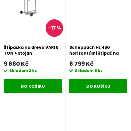
–17 %
Štípačka na dřevo VARI 5
Scheppach HL 460
TON + stojan
horizontální štípač na
dřevo 4 t
9 680 Kč
6 799 Kč
Skladem
3 ks
Skladem
5 ks
DO KOŠÍKU
DO KOŠÍKU