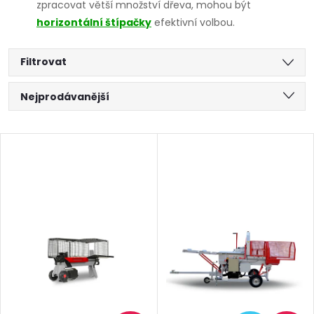
zpracovat větší množství dřeva, mohou být
horizontální štípačky
efektivní volbou.
Filtrovat
Ř
Nejprodávanější
a
Nejlevnější
V
Nejdražší
z
ý
Abecedně
e
p
n
i
í
s
p