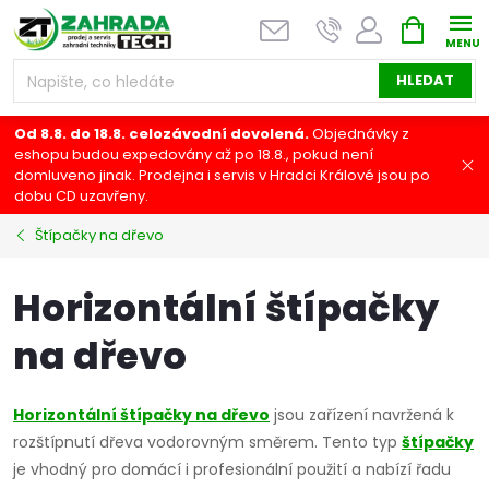
Přejít
NÁKUPNÍ
na
KOŠÍK
obsah
HLEDAT
Od 8.8. do 18.8. celozávodní dovolená.
Objednávky z
eshopu budou expedovány až po 18.8., pokud není
domluveno jinak. Prodejna i servis v Hradci Králové jsou po
dobu CD uzavřeny.
Štípačky na dřevo
Horizontální štípačky
na dřevo
Horizontální štípačky na dřevo
jsou zařízení navržená k
rozštípnutí dřeva vodorovným směrem. Tento typ
štípačky
je vhodný pro domácí i profesionální použití a nabízí řadu