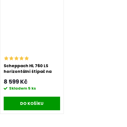
Scheppach HL 760 LS
horizontální štípač na
dřevo 7t se stojanem
8 599 Kč
Skladem
5 ks
DO KOŠÍKU