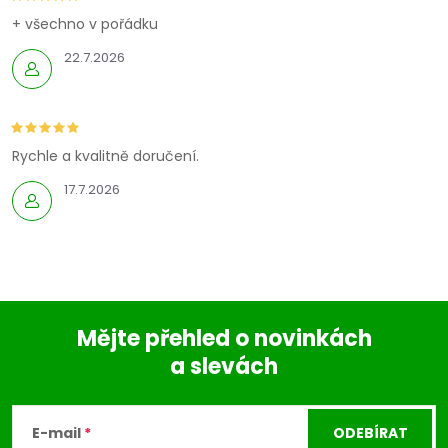
k
+ všechno v pořádku
y
22.7.2026
v
ý
p
Rychle a kvalitně doručení.
17.7.2026
i
s
u
Mějte přehled o novinkách
a slevách
Z
á
E-mail
ODEBÍRAT