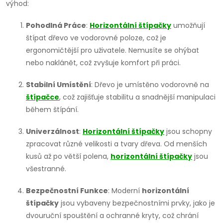
výhod:
Pohodlná Práce
:
Horizontální štípačky
umožňují
štípat dřevo ve vodorovné poloze, což je
ergonomičtější pro uživatele. Nemusíte se ohýbat
nebo naklánět, což zvyšuje komfort při práci.
Stabilní Umístění
: Dřevo je umístěno vodorovně na
štípačce
, což zajišťuje stabilitu a snadnější manipulaci
během štípání.
Univerzálnost
:
Horizontální štípačky
jsou schopny
zpracovat různé velikosti a tvary dřeva. Od menších
kusů až po větší polena,
horizontální štípačky
jsou
všestranné.
Bezpečnostní Funkce
: Moderní
horizontální
štípačky
jsou vybaveny bezpečnostními prvky, jako je
dvouruční spouštění a ochranné kryty, což chrání