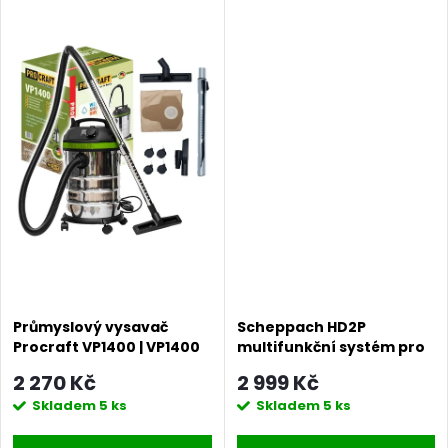
t
t
ů
ů
Průmyslový vysavač
Scheppach HD2P
Procraft VP1400 | VP1400
multifunkční systém pro
odsávání prachu 3v1
2 270 Kč
2 999 Kč
Skladem
5 ks
Skladem
5 ks