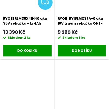
ZDARMA
RYOBI RLM36X41H40 aku
RYOBI RY18LMX37A-0 aku
36V sekačka + 1x 4Ah
18V travní sekačka ONE+
baterie + nabíječka
(bez baterie a nabíječky)
13 390 Kč
9 290 Kč
Skladem
2 ks
Skladem
3 ks
DO KOŠÍKU
DO KOŠÍKU