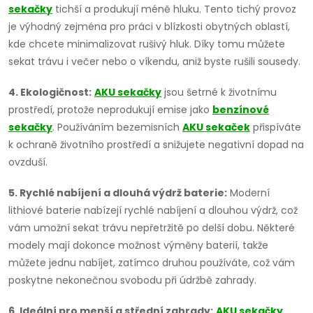
sekačky
tichší a produkují méně hluku. Tento tichý provoz
y
je výhodný zejména pro práci v blízkosti obytných oblastí,
v
kde chcete minimalizovat rušivý hluk. Díky tomu můžete
sekat trávu i večer nebo o víkendu, aniž byste rušili sousedy.
ý
4. Ekologičnost:
AKU sekačky
jsou šetrné k životnímu
p
prostředí, protože neprodukují emise jako
benzínové
i
sekačky
. Používáním bezemisních
AKU sekaček
přispíváte
k ochraně životního prostředí a snižujete negativní dopad na
s
ovzduší.
u
5. Rychlé nabíjení a dlouhá výdrž baterie:
Moderní
lithiové baterie nabízejí rychlé nabíjení a dlouhou výdrž, což
vám umožní sekat trávu nepřetržitě po delší dobu. Některé
modely mají dokonce možnost výměny baterií, takže
můžete jednu nabíjet, zatímco druhou používáte, což vám
poskytne nekonečnou svobodu při údržbě zahrady.
6. Ideální pro menší a střední zahrady:
AKU sekačky