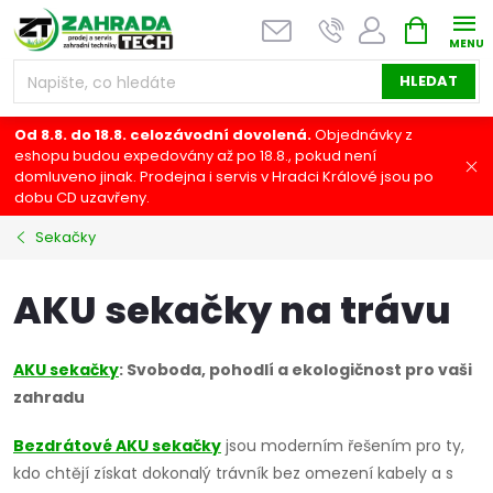
Přejít
NÁKUPNÍ
na
KOŠÍK
obsah
HLEDAT
Od 8.8. do 18.8. celozávodní dovolená.
Objednávky z
eshopu budou expedovány až po 18.8., pokud není
domluveno jinak. Prodejna i servis v Hradci Králové jsou po
dobu CD uzavřeny.
Sekačky
AKU sekačky na trávu
AKU sekačky
: Svoboda, pohodlí a ekologičnost pro vaši
zahradu
Bezdrátové AKU sekačky
jsou moderním řešením pro ty,
kdo chtějí získat dokonalý trávník bez omezení kabely a s