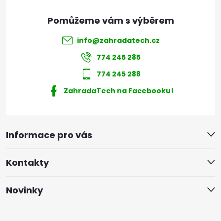
info
@
zahradatech.cz
774 245 285
774 245 288
ZahradaTech na Facebooku!
Informace pro vás
Kontakty
Novinky