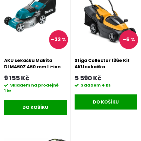
i
í
s
p
p
–33 %
–6 %
r
r
o
AKU sekačka Makita
Stiga Collector 136e Kit
o
DLM460Z 460 mm Li-ion
AKU sekačka
d
9 155 Kč
5 590 Kč
d
Skladem na prodejně
Skladem
4 ks
u
1 ks
u
DO KOŠÍKU
k
DO KOŠÍKU
k
t
t
ů