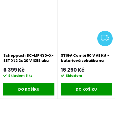
Z
Scheppach BC-MP430-X-
STIGA Combi 50 V AE Kit -
SET XL2 2x 20 V IXES aku
bateriová sekačka na
sekačka 4v1 s
trávu
6 399 Kč
16 290 Kč
bezuhlíkovým motorem +
Skladem
5 ks
Skladem
2x 4Ah baterie +
nabíječka 4,5 A
DO KOŠÍKU
DO KOŠÍKU
O