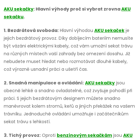
v
AKU sekačky
: Hlavní výhody proč si vybrat zrovna
AKU
sekačku
.
l
1. Bezdrátová svoboda:
Hlavní výhodou
AKU sekaček
je
á
jejich bezdrátový provoz. Díky dobíjecím bateriím nemusíte
d
být vázáni elektrickými kabely, což vám umožní sekat trávu
na různých místech vaší zahrady bez omezení dosahu. Již
a
nebudete muset hledat nebo rozmotávat dlouhé kabely,
což výrazně usnadní práci a ušetří čas.
c
í
2. Snadná manipulace a ovládání:
AKU sekačky
jsou
obecně lehké a snadno ovladatelné, což zvyšuje pohodlí při
p
práci. S jejich bezdrátovým designem můžete snadno
manévrovat kolem stromů, keřů a jiných překážek na vašem
r
trávníku. Jednoduché ovládání umožňuje i začátečníkům
v
sekat trávu s lehkostí.
k
3. Tichý provoz:
Oproti
benzínovým sekačkám
jsou
AKU