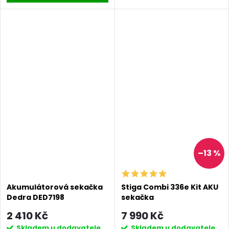
–13 %
Akumulátorová sekačka
Stiga Combi 336e Kit AKU
Dedra DED7198
sekačka
2 410 Kč
7 990 Kč
Skladem u dodavatele
Skladem u dodavatele