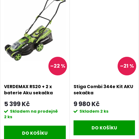
ů
–22 %
–21 %
VERDEMAX RS20 + 2 x
Stiga Combi 344e Kit AKU
baterie Aku sekačka
sekačka
5 399 Kč
9 980 Kč
Skladem na prodejně
Skladem
2 ks
2 ks
DO KOŠÍKU
DO KOŠÍKU