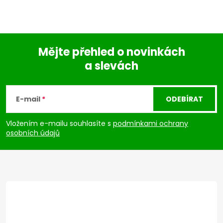
Mějte přehled o novinkách
a slevách
Z
á
E-mail
ODEBÍRAT
p
Vložením e-mailu souhlasíte s
podmínkami ochrany
osobních údajů
a
t
í