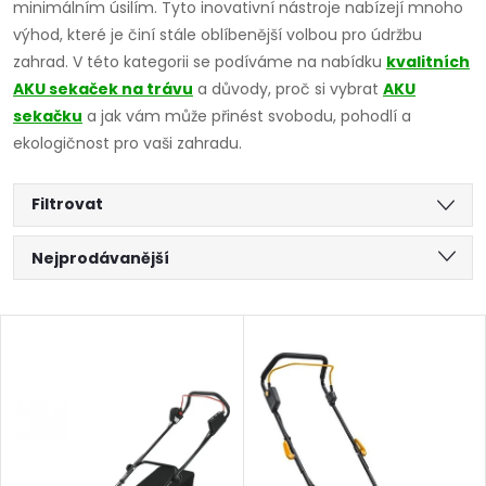
minimálním úsilím. Tyto inovativní nástroje nabízejí mnoho
výhod, které je činí stále oblíbenější volbou pro údržbu
zahrad. V této kategorii se podíváme na nabídku
kvalitních
AKU sekaček na trávu
a důvody, proč si vybrat
AKU
sekačku
a jak vám může přinést svobodu, pohodlí a
ekologičnost pro vaši zahradu.
Filtrovat
Ř
Nejprodávanější
a
Nejlevnější
V
Nejdražší
z
ý
Abecedně
e
p
n