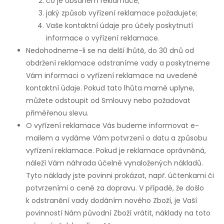
co je obsahem reklamace;
jaký způsob vyřízení reklamace požadujete;
Vaše kontaktní údaje pro účely poskytnutí
informace o vyřízení reklamace.
Nedohodneme-li se na delší lhůtě, do 30 dnů od
obdržení reklamace odstraníme vady a poskytneme
Vám informaci o vyřízení reklamace na uvedené
kontaktní údaje. Pokud tato lhůta marně uplyne,
můžete odstoupit od Smlouvy nebo požadovat
přiměřenou slevu.
O vyřízení reklamace Vás budeme informovat e-
mailem a vydáme Vám potvrzení o datu a způsobu
vyřízení reklamace. Pokud je reklamace oprávněná,
náleží Vám náhrada účelně vynaložených nákladů.
Tyto náklady jste povinni prokázat, např. účtenkami či
potvrzeními o ceně za dopravu. V případě, že došlo
k odstranění vady dodáním nového Zboží, je Vaší
povinností Nám původní Zboží vrátit, náklady na toto