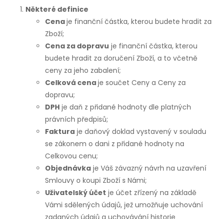
Některé definice
Cena
je finanční částka, kterou budete hradit za
Zboží;
Cena za dopravu
je finanční částka, kterou
budete hradit za doručení Zboží, a to včetně
ceny za jeho zabalení;
Celková cena
je součet Ceny a Ceny za
dopravu;
DPH
je daň z přidané hodnoty dle platných
právních předpisů;
Faktura
je daňový doklad vystavený v souladu
se zákonem o dani z přidané hodnoty na
Celkovou cenu;
Objednávka
je Váš závazný návrh na uzavření
Smlouvy o koupi Zboží s Námi;
Uživatelský účet
je účet zřízený na základě
Vámi sdělených údajů, jež umožňuje uchování
zadaných údajů a uchovávání historie