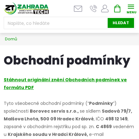
Přejít
NÁKUPNÍ
na
KOŠÍK
obsah
HLEDAT
Domů
Obchodní podmínky
Stáhnout originální znění Obchodních podmínek ve
formátu PDF
Tyto všeobecné obchodní podmínky (“
Podmínky
”)
společnosti
Borovec servis s.r.o.,
se sídlem
Sadová 79/7,
Malšova Lhota, 500 09 Hradec Králové
, IČO
498 12 149
,
zapsané v obchodním rejstříku pod sp. zn.
C 4869
vedeném
u
Krajského soudu v Hradci Králové,
e-mail