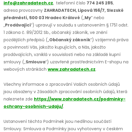
info@zahradatech.cz
,
telefonní číslo
774 245 285
,
adresa provozovny
ZAHRADATECH, Lipová 156/7, Slezské
předměstí, 500 03 Hradec Králové
(„
My
” nebo
„
Prodávající
”) upravují v souladu s ustanovením § 1751 odst.
1 zákona č. 89/2012 Sb., občanský zákoník, ve znění
pozdějších předpisů („
Občanský zákoník
“) vzájemná práva
a povinnosti Vás, jakožto kupujících, a Nás, jakožto
prodávajících, vzniklá v souvislosti nebo na základě kupní
smlouvy („
Smlouva
“) uzavřené prostřednictvím E-shopu na
webových stránkách
www.zahradatech.cz
.
Všechny informace o zpracování Vašich osobních údajů
jsou obsaženy v Zásadách zpracování osobních údajů, která
naleznete zde
https://www.zahradatech.cz/podminky-
ochrany-osobnich-udaju/
.
Ustanovení těchto Podmínek jsou nedílnou součástí
Smlouvy. Smlouva a Podmínky jsou vyhotoveny v českém