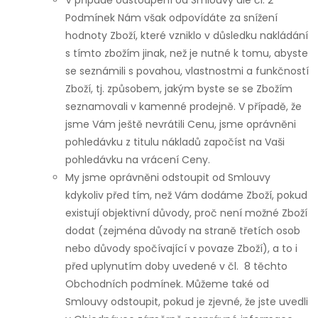
V případě odstoupení od Smlouvy dle čl. 2
Podmínek Nám však odpovídáte za snížení
hodnoty Zboží, které vzniklo v důsledku nakládání
s tímto zbožím jinak, než je nutné k tomu, abyste
se seznámili s povahou, vlastnostmi a funkčností
Zboží, tj. způsobem, jakým byste se se Zbožím
seznamovali v kamenné prodejně. V případě, že
jsme Vám ještě nevrátili Cenu, jsme oprávněni
pohledávku z titulu nákladů započíst na Vaši
pohledávku na vrácení Ceny.
My jsme oprávněni odstoupit od Smlouvy
kdykoliv před tím, než Vám dodáme Zboží, pokud
existují objektivní důvody, proč není možné Zboží
dodat (zejména důvody na straně třetích osob
nebo důvody spočívající v povaze Zboží), a to i
před uplynutím doby uvedené v čl. 8 těchto
Obchodních podmínek. Můžeme také od
Smlouvy odstoupit, pokud je zjevné, že jste uvedli