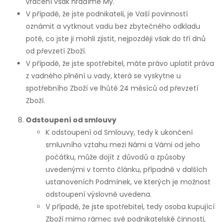
vrácení však hradíme My.
V případě, že jste podnikateli, je Vaší povinností
oznámit a vytknout vadu bez zbytečného odkladu
poté, co jste ji mohli zjistit, nejpozději však do tří dnů
od převzetí Zboží.
V případě, že jste spotřebitel, máte právo uplatit práva
z vadného plnění u vady, která se vyskytne u
spotřebního Zboží ve lhůtě 24 měsíců od převzetí
Zboží.
Odstoupení od smlouvy
K odstoupení od Smlouvy, tedy k ukončení
smluvního vztahu mezi Námi a Vámi od jeho
počátku, může dojít z důvodů a způsoby
uvedenými v tomto článku, případně v dalších
ustanoveních Podmínek, ve kterých je možnost
odstoupení výslovně uvedena.
V případě, že jste spotřebitel, tedy osoba kupující
Zboží mimo rámec své podnikatelské činnosti,