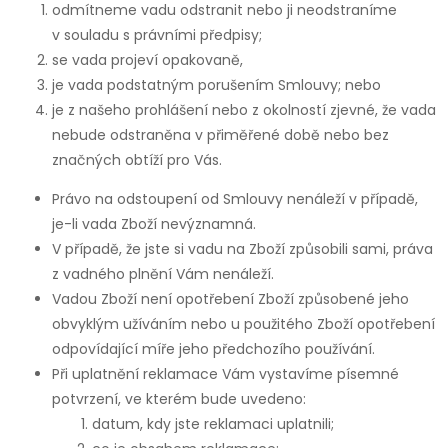
odmítneme vadu odstranit nebo ji neodstraníme
v souladu s právními předpisy;
se vada projeví opakovaně,
je vada podstatným porušením Smlouvy; nebo
je z našeho prohlášení nebo z okolností zjevné, že vada
nebude odstraněna v přiměřené době nebo bez
značných obtíží pro Vás.
Právo na odstoupení od Smlouvy nenáleží v případě,
je-li vada Zboží nevýznamná.
V případě, že jste si vadu na Zboží způsobili sami, práva
z vadného plnění Vám nenáleží.
Vadou Zboží není opotřebení Zboží způsobené jeho
obvyklým užíváním nebo u použitého Zboží opotřebení
odpovídající míře jeho předchozího používání.
Při uplatnění reklamace Vám vystavíme písemné
potvrzení, ve kterém bude uvedeno:
datum, kdy jste reklamaci uplatnili;