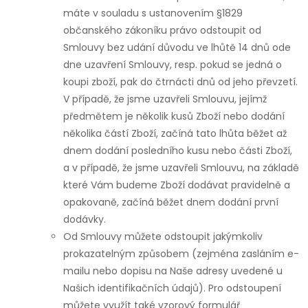
máte v souladu s ustanovením §1829
občanského zákoníku právo odstoupit od
Smlouvy bez udání důvodu ve lhůtě 14 dnů ode
dne uzavření Smlouvy, resp. pokud se jedná o
koupi zboží, pak do čtrnácti dnů od jeho převzetí.
V případě, že jsme uzavřeli Smlouvu, jejímž
předmětem je několik kusů Zboží nebo dodání
několika částí Zboží, začíná tato lhůta běžet až
dnem dodání posledního kusu nebo části Zboží,
a v případě, že jsme uzavřeli Smlouvu, na základě
které Vám budeme Zboží dodávat pravidelně a
opakovaně, začíná běžet dnem dodání první
dodávky.
Od Smlouvy můžete odstoupit jakýmkoliv
prokazatelným způsobem (zejména zasláním e-
mailu nebo dopisu na Naše adresy uvedené u
Našich identifikačních údajů). Pro odstoupení
můžete využít také vzorový formulář