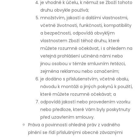
je vhodné k účelu, k němuž se Zboží tohoto
druhu obvykle používá;
množstvím, jakostí a dalšími vlastnostmi,
včetně životnosti, funkčnosti, kompatibility
a bezpečnosti, odpovídá obvyklým
vlastnostem Zboží téhož druhu, které
můžete rozumně očekávat, i s ohledem na
veřejná prohlášení učiněná námi nebo
jinou osobou v témže smluvním řetězci,
zejména reklamou nebo označením;
je dodáno s příslušenstvím, včetně obalu,
návodu k montáži a jiných pokynů k použití,
které můžete rozumně očekávat; a
odpovídá jakostí nebo provedením vzorku
nebo předloze, které Vám byly poskytnuty
před uzavřením smlouvy.
Práva a povinnosti ohledně práv z vadného
plnění se řídí příslušnými obecně závaznými