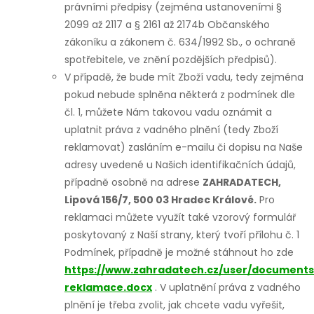
právními předpisy (zejména ustanoveními §
2099 až 2117 a § 2161 až 2174b Občanského
zákoníku a zákonem č. 634/1992 Sb., o ochraně
spotřebitele, ve znění pozdějších předpisů).
V případě, že bude mít Zboží vadu, tedy zejména
pokud nebude splněna některá z podmínek dle
čl. 1, můžete Nám takovou vadu oznámit a
uplatnit práva z vadného plnění (tedy Zboží
reklamovat) zasláním e-mailu či dopisu na Naše
adresy uvedené u Našich identifikačních údajů,
případně osobně na adrese
ZAHRADATECH,
Lipová 156/7, 500 03 Hradec Králové.
Pro
reklamaci můžete využít také vzorový formulář
poskytovaný z Naší strany, který tvoří přílohu č. 1
Podmínek, případně je možné stáhnout ho zde
https://www.zahradatech.cz/user/documents
reklamace.docx
. V uplatnění práva z vadného
plnění je třeba zvolit, jak chcete vadu vyřešit,