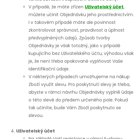
V případě, že máte zřízen
Uživatelský účet
,
můžete učinit Objednávku jeho prostřednictvím.
I v takovém případě máte ale povinnost
zkontrolovat správnost, pravdivost a úplnost
předvyplněných údajů. Způsob tvorby
Objednávky je však totožný, jako v případě
kupujícího bez Uživatelského účtu, výhodou však
je, že není třeba opakovaně vyplňovat Vaše
identifikační údaje.
V některých případech umožňujeme na nákup
Zboží využít slevu. Pro poskytnutí slevy je třeba,
abyste v rámci návrhu Objednávky vyplnili údaje
o této slevě do předem určeného pole. Pokud
tak učiníte, bude Vám Zboží poskytnuto se
slevou.
Uživatelský účet
Na základě Vaší registrace v rámci E-shopu