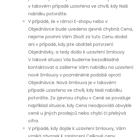
v takovém případě uzavřena ve chvíli, kdy Naši
nabídku potvrdíte.
V případě, že v rámci E-shopu nebo v
Objednávce bude uvedena zjevně chybná Cena,
nejsme povinni Vám Zboží za tuto Cenu dodat
ani v případě, kdy jste obdrželi potvrzení
Objednávky, a tedy došlo k uzavření Smlouvy.
V takové situaci Vás budeme bezodkladně
kontaktovat a zašleme Vám nabídku na uzavření
nové Smlouvy v pozměněné podobě oproti
Objednávce. Nová Smlouva je v takovém
případě uzavřena ve chvíli, kdy Naši nabídku
potvrdíte. Za zjevnou chybu v Ceně se považuje
například situace, kdy Cena neodpovídá obvyklé
ceně u jiných prodejců nebo chybí či přebývá
cifra.
V případě, kdy dojde k uzavření Smlouvy, Vám
vzniká závazek k zaplacení Celkové ceny.