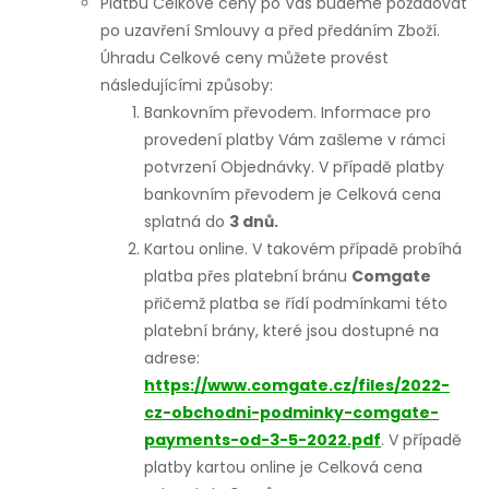
Platbu Celkové ceny po Vás budeme požadovat
po uzavření Smlouvy a před předáním Zboží.
Úhradu Celkové ceny můžete provést
následujícími způsoby:
Bankovním převodem. Informace pro
provedení platby Vám zašleme v rámci
potvrzení Objednávky. V případě platby
bankovním převodem je Celková cena
splatná do
3 dnů.
Kartou online. V takovém případě probíhá
platba přes platební bránu
Comgate
přičemž platba se řídí podmínkami této
platební brány, které jsou dostupné na
adrese:
https://www.comgate.cz/files/2022-
cz-obchodni-podminky-comgate-
payments-od-3-5-2022.pdf
.
V případě
platby kartou online je Celková cena