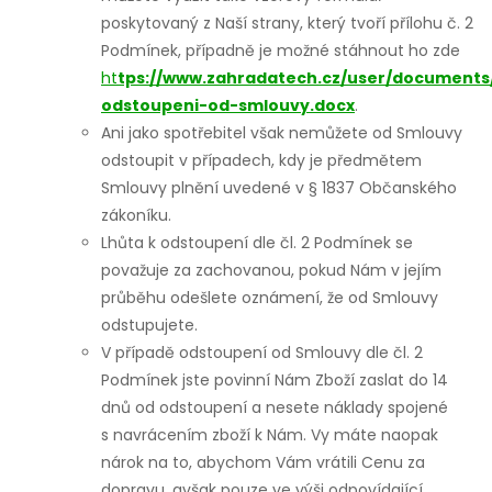
poskytovaný z Naší strany, který tvoří přílohu č. 2
Podmínek, případně je možné stáhnout ho zde
ht
tps://www.zahradatech.cz/user/documents
odstoupeni-od-smlouvy.docx
.
Ani jako spotřebitel však nemůžete od Smlouvy
odstoupit v případech, kdy je předmětem
Smlouvy plnění uvedené v § 1837 Občanského
zákoníku.
Lhůta k odstoupení dle čl. 2 Podmínek se
považuje za zachovanou, pokud Nám v jejím
průběhu odešlete oznámení, že od Smlouvy
odstupujete.
V případě odstoupení od Smlouvy dle čl. 2
Podmínek jste povinní Nám Zboží zaslat do 14
dnů od odstoupení a nesete náklady spojené
s navrácením zboží k Nám. Vy máte naopak
nárok na to, abychom Vám vrátili Cenu za
dopravu, avšak pouze ve výši odpovídající