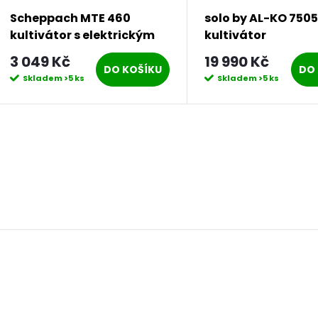
Scheppach MTE 460
solo by AL-KO 7505
kultivátor s elektrickým
kultivátor
motorem 1500 W
3 049 Kč
19 990 Kč
DO KOŠÍKU
DO 
Skladem
>5 ks
Skladem
>5 ks
O
v
á
d
a