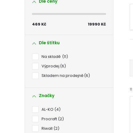
Dle ceny
s
t
469
Kč
19990
Kč
r
Dle štítku
a
Na skladě
11
n
Výprodej
6
Skladem na prodejně
6
n
11
í
Značky
p
AL-KO
4
Procraft
2
a
Riwall
2