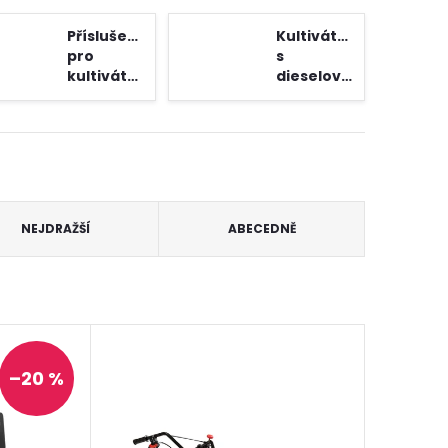
Příslušenství
Kultivátory
pro
s
kultivátory
dieselovým
Hahn &
motorem
Sohn
NEJDRAŽŠÍ
ABECEDNĚ
–20 %