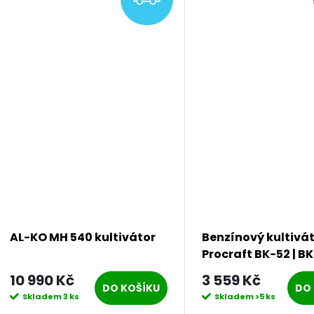
t
ů
AL-KO MH 540 kultivátor
Benzínový kultivá
Procraft BK-52 | B
10 990 Kč
3 559 Kč
DO KOŠÍKU
DO 
Skladem
3 ks
Skladem
>5 ks