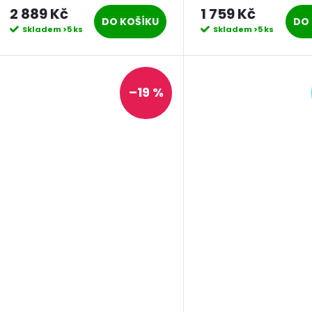
(bez baterie a nabíječky)
motorem 750 W
2 889 Kč
1 759 Kč
DO KOŠÍKU
DO 
Skladem
>5 ks
Skladem
>5 ks
–19 %