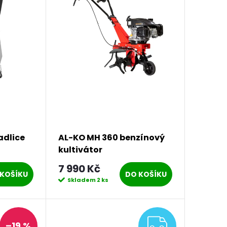
adlice
AL-KO MH 360 benzínový
kultivátor
7 990 Kč
KOŠÍKU
DO KOŠÍKU
Skladem
2 ks
ZDARM
–19 %