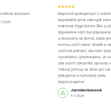
c
kvalitně doručení.
Naprostá spokojenost! V sobot
dopoledne jsme zakoupili zahr
p
.7.2026
traktůrek Stiga Estate 384 a už
r
dopoledne nám byl připravený,
a dovezený až domů, takže js
v
rovnou začít sekat. Skvělé a v
k
vstřícné jednání, vše nám bylo
vysvětleno i předvedeno. Je vid
y
zde svých zákazníků opravdu v
Takový přístup se dnes jen tak 
v
Děkujeme a rozhodně vřele
ý
doporučujeme!
p
Jarmila Holcová
5.7.2026