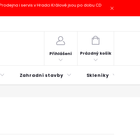
odejna i servis v Hradci Králové jsou po dobu CD
plátky ESSOX
Novinky
NÁKUPNÍ
KOŠÍK
Prázdný košík
Přihlášení
Zahradní stavby
Skleníky
Mu