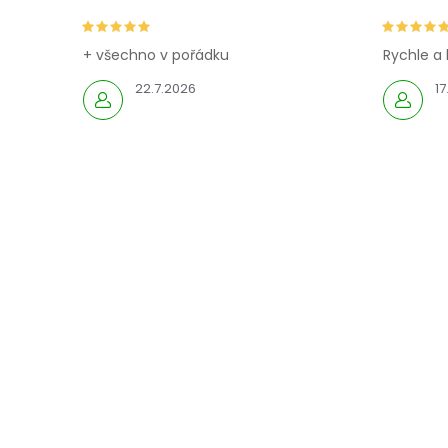
í
+ všechno v pořádku
Rychle a 
22.7.2026
17
i