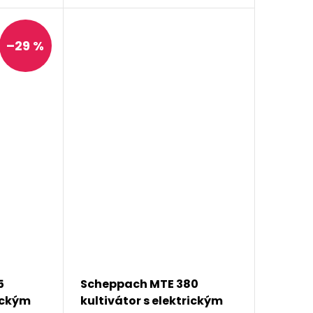
–29 %
5
Scheppach MTE 380
rickým
kultivátor s elektrickým