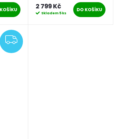
motorem 1050 W
2 799 Kč
KOŠÍKU
DO KOŠÍKU
Skladem
5 ks
ZDARMA