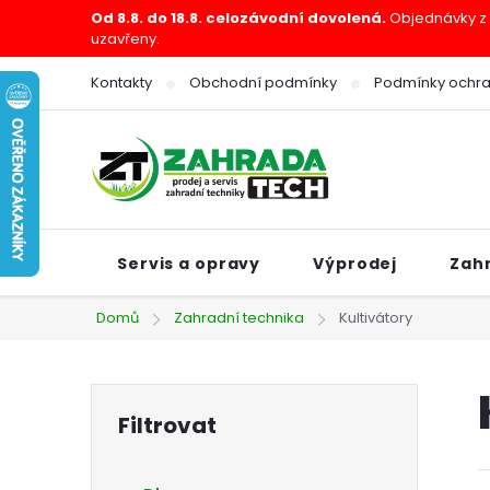
Přejít
Od 8.8. do 18.8. celozávodní dovolená.
Objednávky z e
uzavřeny.
na
obsah
Kontakty
Obchodní podmínky
Podmínky ochra
Servis a opravy
Výprodej
Zah
Domů
Zahradní technika
Kultivátory
P
o