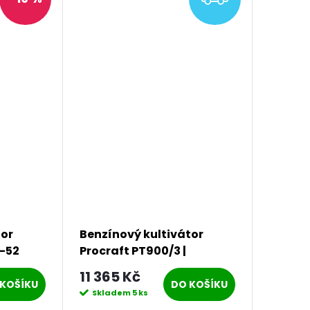
tor
Benzínový kultivátor
K-52
Procraft PT900/3 |
PT900/3
11 365 Kč
KOŠÍKU
DO KOŠÍKU
Skladem
5 ks