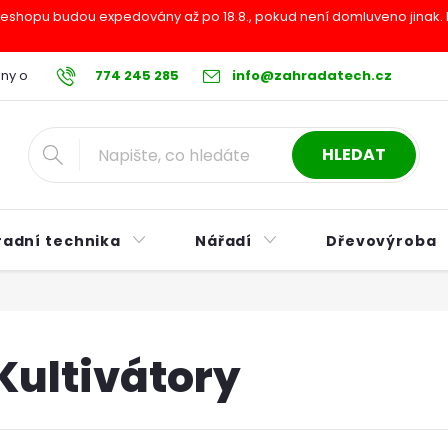
shopu budou expedovány až po 18.8., pokud není domluveno jinak. Pr
ny osobních údajů
774 245 285
Reklamační řád
info@zahradatech.cz
Postup při nákupu na s
HLEDAT
radní technika
Nářadí
Dřevovýroba
Kultivátory