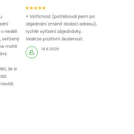
u
+ Vstřícnost (potřeboval jsem po
adní
objednání změnit dodací adresu),
 v neděli
rychlé vyřízení objednávky.
 seřízený
Veskrze pozitivní zkušenost.
me mohli
14.6.2026
elmi
ět, že si
áží.
nevidí.