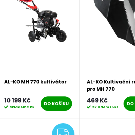
p
s
r
p
o
r
d
o
u
AL-KO MH 770 kultivátor
AL-KO Kultivační r
d
pro MH 770
k
10 199 Kč
469 Kč
u
DO KOŠÍKU
DO 
Skladem
5 ks
Skladem
>5 ks
t
k
ů
ZDARMA