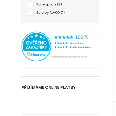
í
n
Scheppach
2
i
Solo by AL-KO
1
e
l
PŘIJÍMÁME ONLINE PLATBY