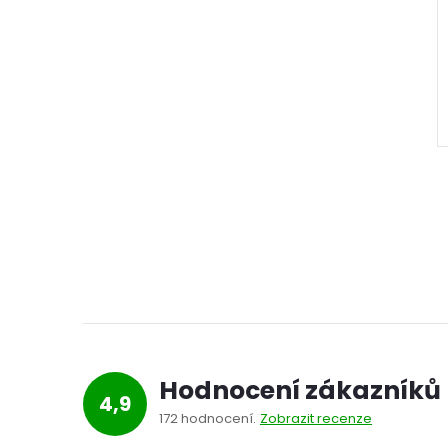
l
Hodnocení zákazníků
4,9
172 hodnocení
Zobrazit recenze