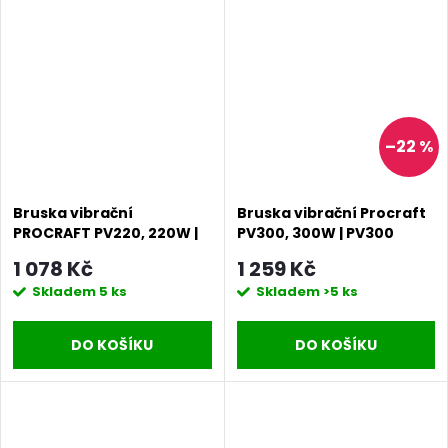
–22 %
Bruska vibrační
Bruska vibrační Procraft
PROCRAFT PV220, 220W |
PV300, 300W | PV300
PV220
1 078 Kč
1 259 Kč
Skladem
5 ks
Skladem
>5 ks
DO KOŠÍKU
DO KOŠÍKU