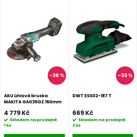
z
ý
Abecedně
e
p
n
i
í
s
p
p
–36 %
–33 %
r
r
o
AKU úhlová bruska
DWT ESS02-187 T
o
MAKITA GA035GZ 150mm
d
Li-ion XGT 40V, bez aku
4 779 Kč
669 Kč
d
Skladem na prodejně
Skladem na prodejně
u
1 ks
2 ks
u