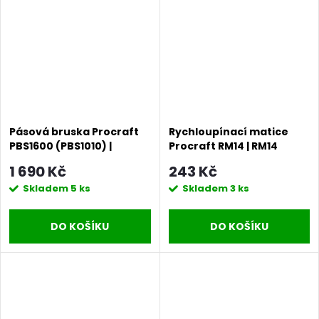
Pásová bruska Procraft
Rychloupínací matice
PBS1600 (PBS1010) |
Procraft RM14 | RM14
PBS1600
1 690 Kč
243 Kč
Skladem
5 ks
Skladem
3 ks
DO KOŠÍKU
DO KOŠÍKU