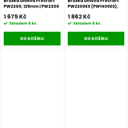
Bruska úhlová Procraft
Bruska úhlová Procraft
PW2200, 125mm | PW2200
PW2200ES (PW1400ES),
180mm | PW2200ES
1 675 Kč
1 862 Kč
Skladem
5 ks
Skladem
5 ks
DO KOŠÍKU
DO KOŠÍKU