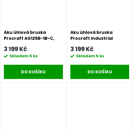
Aku úhlová bruska
Aku úhlová bruska
Procraft AG125B-1B-C,
Procraft Industrial
125mm | AG125B-1B-C
AG125A-1B-F (Taška),
3 199 Kč
3 199 Kč
125mm | AG125A-1B-F
Skladem
5 ks
Skladem
5 ks
DO KOŠÍKU
DO KOŠÍKU