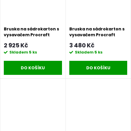
Bruska na sádrokarton s
Bruska na sádrokarton s
vysavačem Procraft
vysavačem Procraft
EX1100 | EX1100
EX1050 | EX1050
2 925 Kč
3 480 Kč
Skladem
5 ks
Skladem
5 ks
DO KOŠÍKU
DO KOŠÍKU