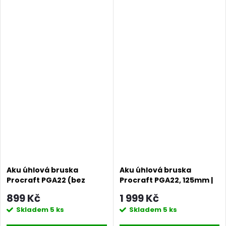
Aku úhlová bruska
Aku úhlová bruska
Procraft PGA22 (bez
Procraft PGA22, 125mm |
baterie a nabíječky),
PGA22-1B-C
899 Kč
1 999 Kč
125mm | PGA22-BB
Skladem
5 ks
Skladem
5 ks