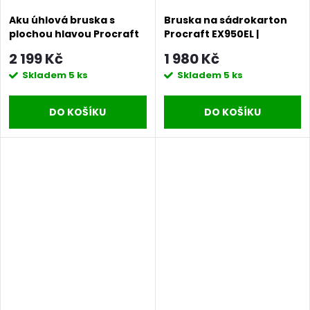
Aku úhlová bruska s
Bruska na sádrokarton
plochou hlavou Procraft
Procraft EX950EL |
Industrial AG125C (bez
EX950EL
2 199 Kč
1 980 Kč
baterie a nabíječky),
Skladem
5 ks
Skladem
5 ks
125mm | AG125C bb
DO KOŠÍKU
DO KOŠÍKU