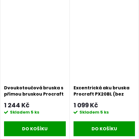
Dvoukotoučová bruska s
Excentrická aku bruska
přímou bruskou Procraft
Procraft PX20BL (bez
PBG400 | PBG400
baterie a nabíječky) |
1 244 Kč
1 099 Kč
PX20BLbb
Skladem
5 ks
Skladem
5 ks
DO KOŠÍKU
DO KOŠÍKU