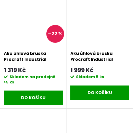
–22 %
Aku úhlová bruska
Aku úhlová bruska
Procraft Industrial
Procraft Industrial
AG125Abb (bez baterie a
AG125B (bez baterie a
1 319 Kč
1 999 Kč
nabíječky), 125mm |
nabíječky), 125mm |
Skladem na prodejně
Skladem
5 ks
AG125A bb
AG125B-BB
>5 ks
DO KOŠÍKU
DO KOŠÍKU