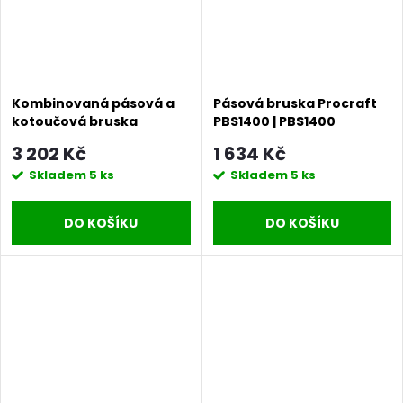
Kombinovaná pásová a
Pásová bruska Procraft
kotoučová bruska
PBS1400 | PBS1400
Procraft BDS400S |
3 202 Kč
1 634 Kč
BDS400S
Skladem
5 ks
Skladem
5 ks
DO KOŠÍKU
DO KOŠÍKU