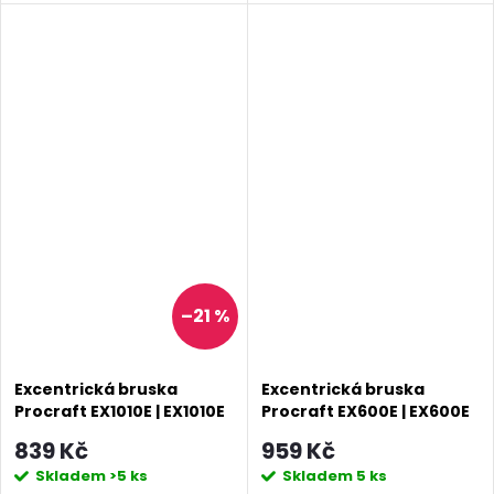
–21 %
Excentrická bruska
Excentrická bruska
Procraft EX1010E | EX1010E
Procraft EX600E | EX600E
839 Kč
959 Kč
Skladem
>5 ks
Skladem
5 ks