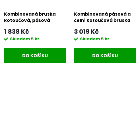
Kombinovaná bruska
Kombinovaná pásová a
kotoučová, pásová
čelní kotoučová bruska
Procraft PAE1350S |
Procraft BDS380 | BDS380
1 838 Kč
3 019 Kč
PAE1350S
Skladem
5 ks
Skladem
5 ks
DO KOŠÍKU
DO KOŠÍKU