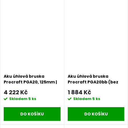
Aku úhlová bruska
Aku úhlová bruska
Procraft PGA20, 125mm |
Procraft PGA20bb (bez
PGA20
baterie a nabíječky),
4 222 Kč
1 884 Kč
125mm | PGA20 bb
Skladem
5 ks
Skladem
5 ks
DO KOŠÍKU
DO KOŠÍKU