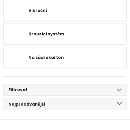
Vibrační
Brousící systém
Na sádrokarton
Filtrovat
Ř
Nejprodávanější
a
Nejlevnější
V
Nejdražší