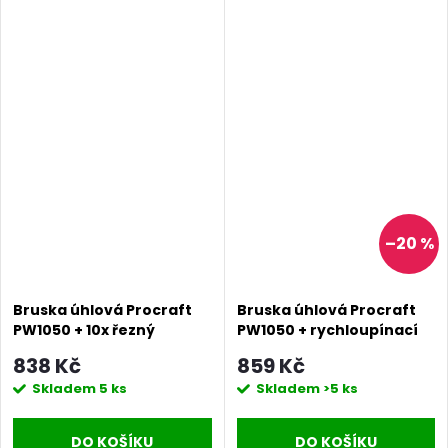
–20 %
Bruska úhlová Procraft
Bruska úhlová Procraft
PW1050 + 10x řezný
PW1050 + rychloupínací
kotouč, 2x lamelový
matice, 10x řezný kotouč,
838 Kč
859 Kč
kotouč | SPW1050
2x lamelový kotouč |
Skladem
5 ks
Skladem
>5 ks
SPW1050/RM14
DO KOŠÍKU
DO KOŠÍKU