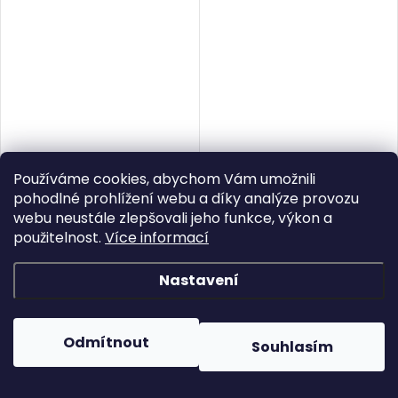
Používáme cookies, abychom Vám umožnili
pohodlné prohlížení webu a díky analýze provozu
webu neustále zlepšovali jeho funkce, výkon a
RYOBI R18BS-0 aku 18 V
RYOBI R18PF-0 aku 18 V
použitelnost.
Více informací
pásová bruska ONE+ (bez
pásová bruska/pilník
baterie a nabíječky)
ONE+ (bez baterie a
4 190 Kč
3 790 Kč
Nastavení
nabíječky)
Skladem
1 ks
Skladem
1 ks
Odmítnout
DO KOŠÍKU
DO KOŠÍKU
Souhlasím