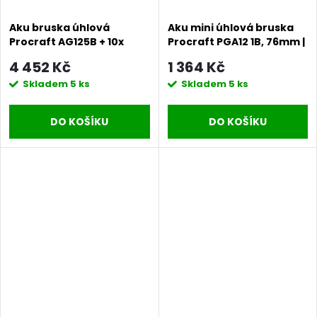
Aku bruska úhlová
Aku mini úhlová bruska
Procraft AG125B + 10x
Procraft PGA12 1B, 76mm |
řezný, 4x lamelový, 5x
PGA12-1B
4 452 Kč
1 364 Kč
brusný kotouče,
Skladem
5 ks
Skladem
5 ks
rychloupínací matice |
SAG125B-CD
DO KOŠÍKU
DO KOŠÍKU