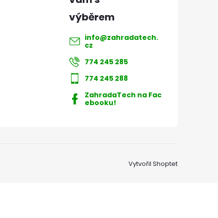
info
@
zahradatech.
cz
774 245 285
774 245 288
ZahradaTech na Fac
ebooku!
Vytvořil Shoptet