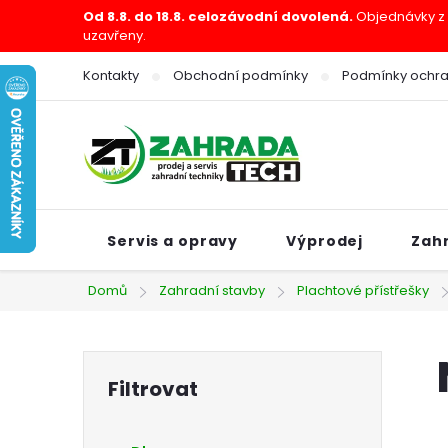
Přejít
Od 8.8. do 18.8. celozávodní dovolená.
Objednávky z e
uzavřeny.
na
obsah
Kontakty
Obchodní podmínky
Podmínky ochra
Servis a opravy
Výprodej
Zah
Domů
Zahradní stavby
Plachtové přístřešky
P
o