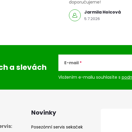
ý
doporučujeme!
p
Jarmila Holcová
5.7.2026
s
u
E-mail
ách
a slevách
Vložením e-mailu souhlasíte s
podm
Novinky
rvis:
Posezónní servis sekaček