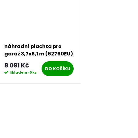
náhradní plachta pro
garáž 3,7x6,1 m (62760EU)
LG2009
8 091 Kč
DO KOŠÍKU
Skladem
>5 ks
O
v