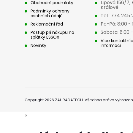
Lipová 156/7,
Obchodní podmínky
í
Králové
Podmínky ochrany
Tel.: 774 245 
osobních údajů
Po-Pá: 8:00 - 
Reklamační řád
Sobota: 8:00 -
Postup při nákupu na
splátky ESSOX
Více kontaktní
Novinky
informací
Copyright 2026
ZAHRADATECH
. Všechna práva vyhrazen
×