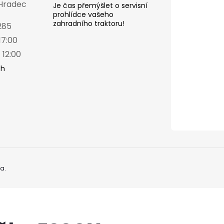
 Hradec
Je čas přemýšlet o servisní
prohlídce vašeho
zahradního traktoru!
285
17:00
 12:00
ch
a.