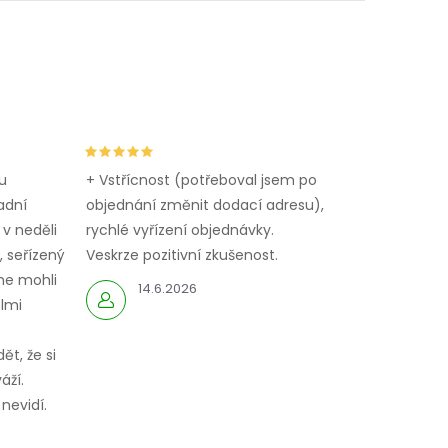
u
+ Vstřícnost (potřeboval jsem po
adní
objednání změnit dodací adresu),
 v neděli
rychlé vyřízení objednávky.
 seřízený
Veskrze pozitivní zkušenost.
me mohli
14.6.2026
elmi
ět, že si
áží.
nevidí.