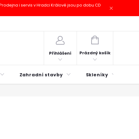
odejna i servis v Hradci Králové jsou po dobu CD
plátky ESSOX
Novinky
NÁKUPNÍ
KOŠÍK
Prázdný košík
Přihlášení
Zahradní stavby
Skleníky
Mu