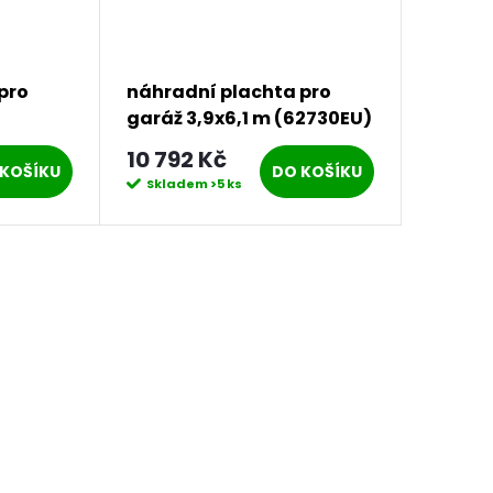
pro
náhradní plachta pro
garáž 3,9x6,1 m (62730EU)
LG2010
10 792 Kč
KOŠÍKU
DO KOŠÍKU
Skladem
>5 ks