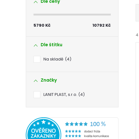
Dle ceny
s
t
5790
Kč
10792
Kč
r
4
Dle štítku
a
Na skladě
4
n
Značky
n
í
i
LANIT PLAST, s.r.o.
4
í
p
a