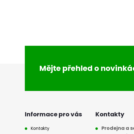
i
Z
Mějte přehled o novink
á
p
a
Informace pro vás
Kontakty
t
Prodejna a se
Kontakty