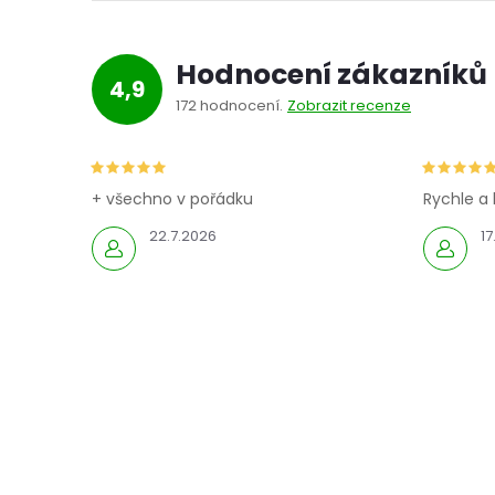
Hodnocení zákazníků
4,9
172 hodnocení
Zobrazit recenze
í
+ všechno v pořádku
Rychle a 
22.7.2026
17