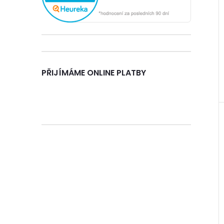
n
e
l
PŘIJÍMÁME ONLINE PLATBY