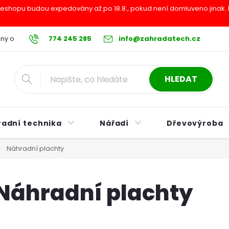
shopu budou expedovány až po 18.8., pokud není domluveno jinak. Pr
ny osobních údajů
774 245 285
Reklamační řád
info@zahradatech.cz
Postup při nákupu na s
HLEDAT
radní technika
Nářadí
Dřevovýroba
Náhradní plachty
Náhradní plachty