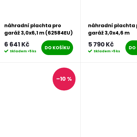
r
d
o
u
náhradní plachta pro
náhradní plachta 
d
garáž 3,0x6,1 m (62584EU)
garáž 3,0x4,6 m
k
LG2764
(62589EU) LG2007
6 641 Kč
5 790 Kč
u
DO KOŠÍKU
DO 
Skladem
>5 ks
Skladem
>5 ks
t
k
ů
t
–10 %
ů