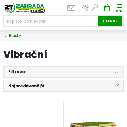
Přejít
NÁKUPNÍ
na
KOŠÍK
obsah
HLEDAT
Brusky
Vibrační
Filtrovat
Ř
Nejprodávanější
a
Nejlevnější
V
Nejdražší
z
ý
Abecedně