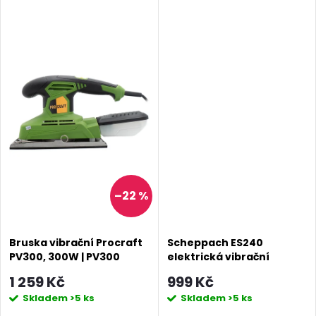
t
t
ů
ů
–22 %
Bruska vibrační Procraft
Scheppach ES240
PV300, 300W | PV300
elektrická vibrační
bruska 240 W
1 259 Kč
999 Kč
Skladem
>5 ks
Skladem
>5 ks