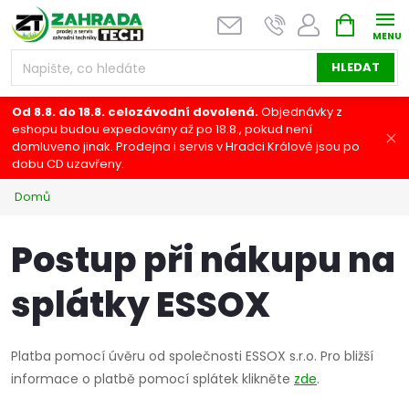
Přejít
NÁKUPNÍ
na
KOŠÍK
obsah
HLEDAT
Od 8.8. do 18.8. celozávodní dovolená.
Objednávky z
eshopu budou expedovány až po 18.8., pokud není
domluveno jinak. Prodejna i servis v Hradci Králové jsou po
dobu CD uzavřeny.
Domů
Postup při nákupu na
splátky ESSOX
Platba pomocí úvěru od společnosti ESSOX s.r.o. Pro bližší
informace o platbě pomocí splátek klikněte
zde
.