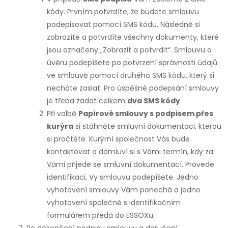
kódy. Prvním potvrdíte, že budete smlouvu
podepisovat pomocí SMS kódu. Následně si
zobrazíte a potvrdíte všechny dokumenty, které
jsou označeny „Zobrazit a potvrdit“. Smlouvu o
úvěru podepíšete po potvrzení správnosti údajů
ve smlouvě pomocí druhého SMS kódu, který si
necháte zaslat. Pro úspěšné podepsání smlouvy
je třeba zadat celkem
dva SMS kódy
.
Při volbě
Papírové smlouvy s podpisem přes
kurýra
si stáhněte smluvní dokumentaci, kterou
si pročtěte. Kurýrní společnost Vás bude
kontaktovat a domluví si s Vámi termín, kdy za
Vámi přijede se smluvní dokumentací. Provede
identifikaci, Vy smlouvu podepíšete. Jedno
vyhotovení smlouvy Vám ponechá a jedno
vyhotovení společně s identifikačním
formulářem předá do ESSOXu.