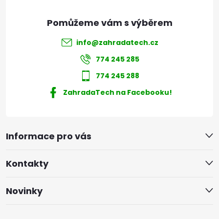
info
@
zahradatech.cz
774 245 285
774 245 288
ZahradaTech na Facebooku!
Informace pro vás
Kontakty
Novinky