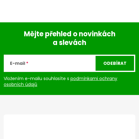
Mějte přehled o novinkách
a slevách
Z
á
E-mail
ODEBÍRAT
p
Vložením e-mailu souhlasíte s
podmínkami ochrany
osobních údajů
a
t
í