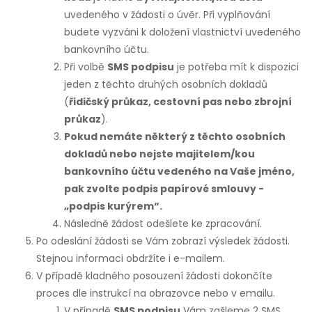
uvedeného v žádosti o úvěr. Při vyplňování
budete vyzváni k doložení vlastnictví uvedeného
bankovního účtu.
Při volbě
SMS podpisu
je potřeba mít k dispozici
jeden z těchto druhých osobních dokladů
(
řidičský průkaz, cestovní pas nebo zbrojní
průkaz
).
Pokud nemáte některý z těchto osobních
dokladů nebo nejste majitelem/kou
bankovního účtu vedeného na Vaše jméno,
pak zvolte podpis papírové smlouvy -
„podpis kurýrem“.
Následně žádost odešlete ke zpracování.
Po odeslání žádosti se Vám zobrazí výsledek žádosti.
Stejnou informaci obdržíte i e-mailem.
V případě kladného posouzení žádosti dokončíte
proces dle instrukcí na obrazovce nebo v emailu.
V případě
SMS podpisu
Vám zašleme 2 SMS