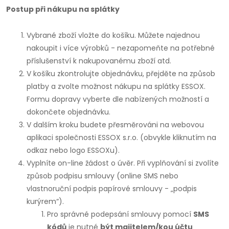
Postup při nákupu na splátky
Vybrané zboží vložte do košíku. Můžete najednou
nakoupit i více výrobků - nezapomeňte na potřebné
příslušenství k nakupovanému zboží atd.
V košíku zkontrolujte objednávku, přejděte na způsob
platby a zvolte možnost nákupu na splátky ESSOX.
Formu dopravy vyberte dle nabízených možností a
dokončete objednávku.
V dalším kroku budete přesměrováni na webovou
aplikaci společnosti ESSOX s.r.o. (obvykle kliknutím na
odkaz nebo logo ESSOXu).
Vyplníte on-line žádost o úvěr. Při vyplňování si zvolíte
způsob podpisu smlouvy (online SMS nebo
vlastnoruční podpis papírové smlouvy - „podpis
kurýrem“).
Pro správné podepsání smlouvy pomocí
SMS
kódů
je nutné
být majitelem/kou účtu