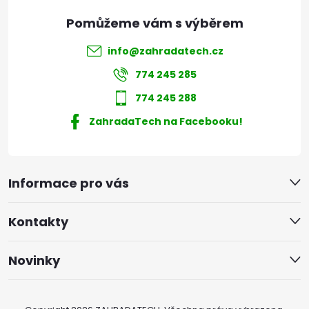
info
@
zahradatech.cz
774 245 285
774 245 288
ZahradaTech na Facebooku!
Informace pro vás
Kontakty
Novinky