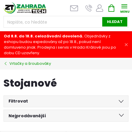
Přejít
NÁKUPNÍ
na
KOŠÍK
obsah
HLEDAT
Od 8.8. do 18.8. celozávodní dovolená.
Objednávky z
eshopu budou expedovány až po 18.8., pokud není
domluveno jinak. Prodejna i servis v Hradci Králové jsou po
dobu CD uzavřeny.
Vrtačky a šroubováky
Stojanové
Filtrovat
Ř
Nejprodávanější
a
Nejlevnější