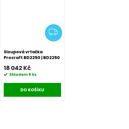
ZDARMA
Sloupová vrtačka
Procraft BD2250 | BD2250
18 042 Kč
Skladem
5 ks
DO KOŠÍKU
O