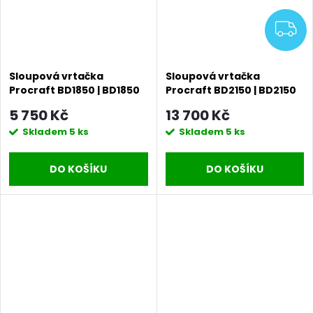
Z
Sloupová vrtačka
Sloupová vrtačka
Procraft BD1850 | BD1850
Procraft BD2150 | BD2150
5 750 Kč
13 700 Kč
Skladem
5 ks
Skladem
5 ks
DO KOŠÍKU
DO KOŠÍKU