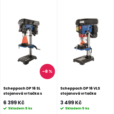
V
Nejdražší
z
ý
Abecedně
e
p
n
i
í
s
p
p
–8 %
r
r
o
Scheppach DP 16 SL
Scheppach DP 16 VLS
o
stojanová vrtačka s
stojanová vrtačka
d
křížovým laserem
6 399 Kč
3 499 Kč
d
Skladem
5 ks
Skladem
5 ks
u