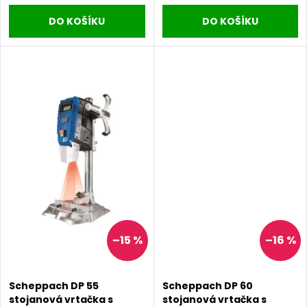
u
DO KOŠÍKU
DO KOŠÍKU
k
k
t
t
ů
ů
–15 %
–16 %
Scheppach DP 55
Scheppach DP 60
stojanová vrtačka s
stojanová vrtačka s