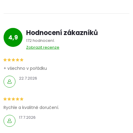
v
l
á
Hodnocení zákazníků
d
4,9
172 hodnocení
a
Zobrazit recenze
c
í
+ všechno v pořádku
22.7.2026
p
r
v
Rychle a kvalitně doručení.
k
17.7.2026
y