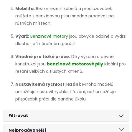
Mobilita:
Bez omezení kabelů a prodlužovaček
můžete s benzínovou pilou snadno pracovat na
různých místech.
Výdrž:
Benzínové motory
jsou obvykle odolné a vydrží
dlouho i při náročném použití.
Vhodné pro těžké práce:
Díky výkonu a pevné
konstrukci jsou
benzínové motorové pily
ideální pro
řezání velkých a tlustých kmenů.
Nastavitelná rychlost řezání:
Mnoho modelů
umožňuje nastavit rychlost řezání, což umožňuje
přizpůsobit práci dle daného úkolu.
Filtrovat
Ř
Nejprodávanější