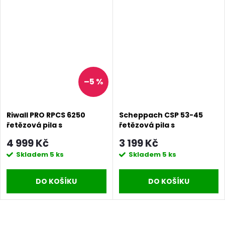
–5 %
Riwall PRO RPCS 6250
Scheppach CSP 53-45
řetězová pila s
řetězová pila s
benzínovým motorem 62
benzinovým motorem 53
4 999 Kč
3 199 Kč
cm3
cm3
Skladem
5 ks
Skladem
5 ks
DO KOŠÍKU
DO KOŠÍKU