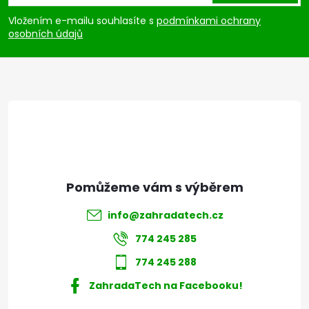
p
Vložením e-mailu souhlasíte s
podmínkami ochrany
osobních údajů
a
t
í
info
@
zahradatech.cz
774 245 285
774 245 288
ZahradaTech na Facebooku!