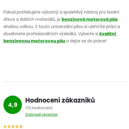
O
v
Pokud potřebujete výkonný a spolehlivý nástroj pro řezání
dřeva a dalších materiálů, je
benzínová motorová pila
l
skvělou volbou. S touto univerzální pilou si ulehčíte práci a
á
dosáhnete profesionálních výsledků. Vyberte si
kvalitní
benzínovou motorovou pilu
a dejte se do práce!
d
a
c
í
p
Hodnocení zákazníků
r
4,9
172 hodnocení
v
Zobrazit recenze