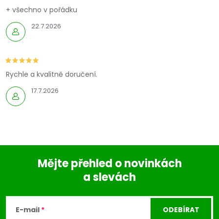
k
+ všechno v pořádku
y
22.7.2026
v
ý
p
Rychle a kvalitně doručení.
17.7.2026
i
s
u
Mějte přehled o novinkách
a slevách
Z
á
E-mail
ODEBÍRAT