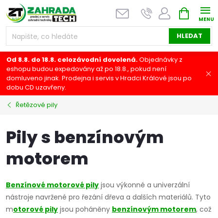
Přejít
NÁKUPNÍ
na
KOŠÍK
obsah
HLEDAT
Od 8.8. do 18.8. celozávodní dovolená.
Objednávky z
eshopu budou expedovány až po 18.8., pokud není
domluveno jinak. Prodejna i servis v Hradci Králové jsou po
dobu CD uzavřeny.
Řetězové pily
Pily s benzínovým
motorem
Benzínové motorové pily
jsou výkonné a univerzální
nástroje navržené pro řezání dřeva a dalších materiálů. Tyto
m
otorové pily
jsou poháněny
benzínovým motorem
, což