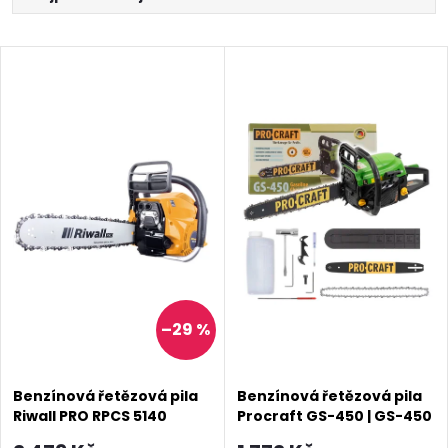
a
Nejlevnější
V
Nejdražší
z
ý
Abecedně
e
p
n
i
í
s
p
p
–29 %
r
r
o
Benzínová řetězová pila
Benzínová řetězová pila
o
Riwall PRO RPCS 5140
Procraft GS-450 | GS-450
d