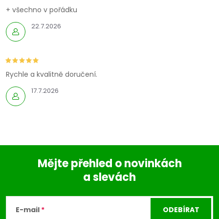
í
+ všechno v pořádku
22.7.2026
p
r
v
Rychle a kvalitně doručení.
k
17.7.2026
y
v
ý
Mějte přehled o novinkách
p
a slevách
Z
i
á
s
E-mail
ODEBÍRAT