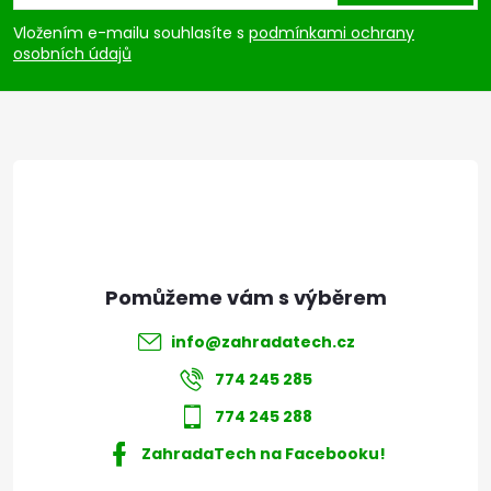
u
p
Vložením e-mailu souhlasíte s
podmínkami ochrany
osobních údajů
a
t
í
info
@
zahradatech.cz
774 245 285
774 245 288
ZahradaTech na Facebooku!