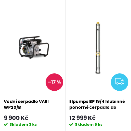
V
Nejdražší
z
ý
Abecedně
e
p
n
i
í
s
p
p
Z
–17 %
r
r
o
Vodní čerpadlo VARI
Elpumps BP 19/4 hlubinné
o
WP20/B
ponorné čerpadlo do
d
studní a vrtů
9 900 Kč
12 999 Kč
d
Skladem
3 ks
Skladem
5 ks
u