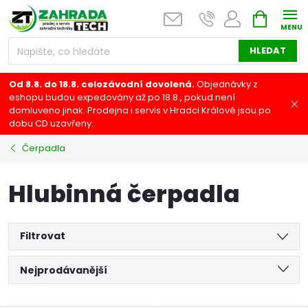
Přejít
NÁKUPNÍ
na
KOŠÍK
obsah
HLEDAT
Od 8.8. do 18.8. celozávodní dovolená.
Objednávky z
eshopu budou expedovány až po 18.8., pokud není
domluveno jinak. Prodejna i servis v Hradci Králové jsou po
dobu CD uzavřeny.
Čerpadla
Hlubinná čerpadla
Filtrovat
Ř
Nejprodávanější
a
Nejlevnější