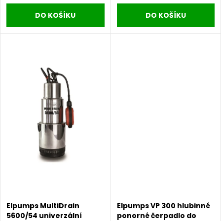
u
DO KOŠÍKU
DO KOŠÍKU
k
k
t
t
ů
ů
Elpumps MultiDrain
Elpumps VP 300 hlubinné
5600/54 univerzální
ponorné čerpadlo do