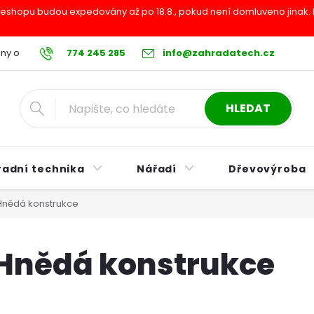
shopu budou expedovány až po 18.8., pokud není domluveno jinak. Pr
ny osobních údajů
774 245 285
Reklamační řád
info@zahradatech.cz
Postup při nákupu na s
HLEDAT
radní technika
Nářadí
Dřevovýroba
Hnědá konstrukce
Hnědá konstrukce