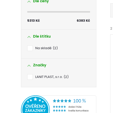
Dle ceny
s
t
5313
Kč
6383
Kč
r
2
Dle štítku
a
Na skladě
2
n
Značky
n
í
i
LANIT PLAST, s.r.o.
2
í
p
a