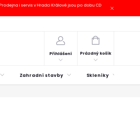
odejna i servis v Hradci Králové jsou po dobu CD
plátky ESSOX
Novinky
NÁKUPNÍ
KOŠÍK
Prázdný košík
Přihlášení
Zahradní stavby
Skleníky
Mu