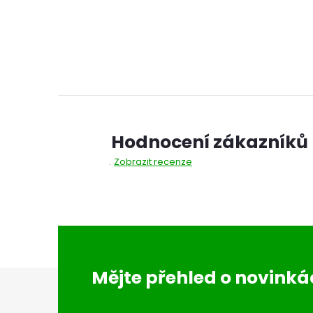
í
Hodnocení zákazníků
Zobrazit recenze
Z
Mějte přehled o novink