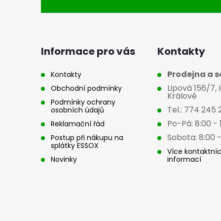
á
i
p
a
Informace pro vás
Kontakty
t
Prodejna a se
Kontakty
Lipová 156/7,
Obchodní podmínky
í
Králové
Podmínky ochrany
Tel.: 774 245 
osobních údajů
Po-Pá: 8:00 - 
Reklamační řád
Sobota: 8:00 -
Postup při nákupu na
splátky ESSOX
Více kontaktní
Novinky
informací