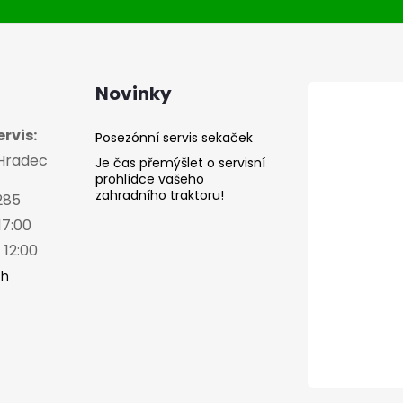
s
u
Novinky
rvis:
Posezónní servis sekaček
 Hradec
Je čas přemýšlet o servisní
prohlídce vašeho
zahradního traktoru!
285
17:00
 12:00
ch