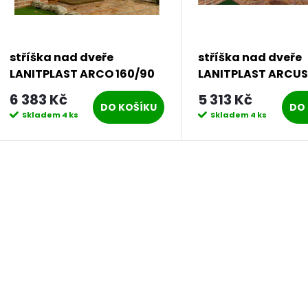
r
d
o
u
stříška nad dveře
stříška nad dveře
d
LANITPLAST ARCO 160/90
LANITPLAST ARCUS
k
hnědá LG678
hnědá LG1161
6 383 Kč
5 313 Kč
u
DO KOŠÍKU
DO 
Skladem
4 ks
Skladem
4 ks
t
k
ů
t
O
ů
v
á
d