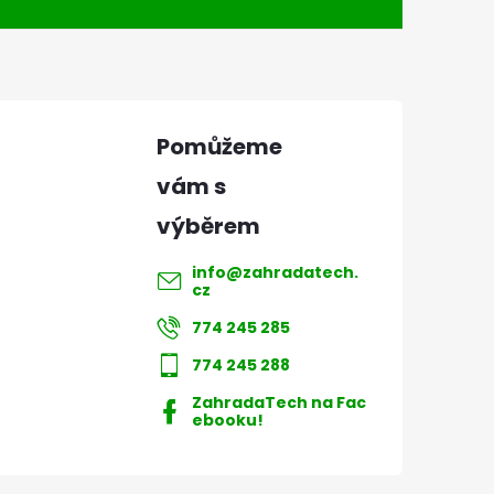
info
@
zahradatech.
cz
774 245 285
774 245 288
ZahradaTech na Fac
ebooku!