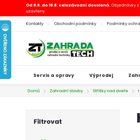
Přejít
Od 8.8. do 18.8. celozávodní dovolená.
Objednávky z e
uzavřeny.
na
obsah
Kontakty
Obchodní podmínky
Podmínky ochra
Servis a opravy
Výprodej
Zah
Domů
Zahradní stavby
Stříšky nad dveře
P
o