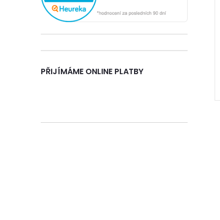
n
e
l
PŘIJÍMÁME ONLINE PLATBY
l