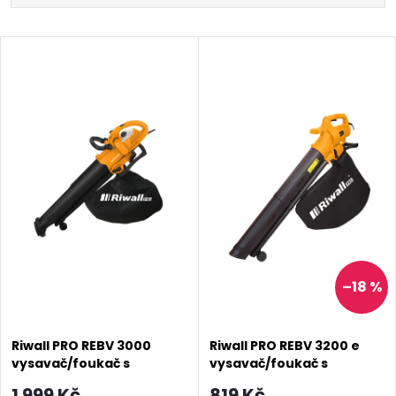
a
Nejlevnější
V
Nejdražší
z
ý
Abecedně
e
p
n
i
í
s
p
p
–18 %
r
r
o
Riwall PRO REBV 3000
Riwall PRO REBV 3200 e
o
vysavač/foukač s
vysavač/foukač s
d
elektrickým motorem
elektrickým motorem
1 999 Kč
819 Kč