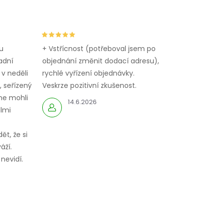
u
+ Vstřícnost (potřeboval jsem po
adní
objednání změnit dodací adresu),
 v neděli
rychlé vyřízení objednávky.
 seřízený
Veskrze pozitivní zkušenost.
me mohli
14.6.2026
elmi
ět, že si
áží.
nevidí.