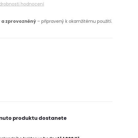
drobnosti hodnocení
 a zprovozněný
– připravený k okamžitému použití.
muto produktu dostanete