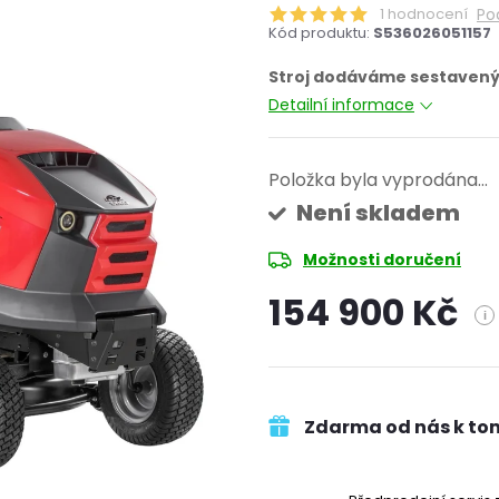
1 hodnocení
Po
Kód produktu:
S536026051157
Stroj dodáváme sestavený
Detailní informace
Položka byla vyprodána…
Není skladem
Možnosti doručení
154 900 Kč
i
Měrná
cena:
Zdarma od nás k to