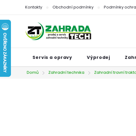
Přejít
Kontakty
Obchodní podmínky
Podmínky ochra
na
obsah
Servis a opravy
Výprodej
Zah
Domů
Zahradní technika
Zahradní travní trakt