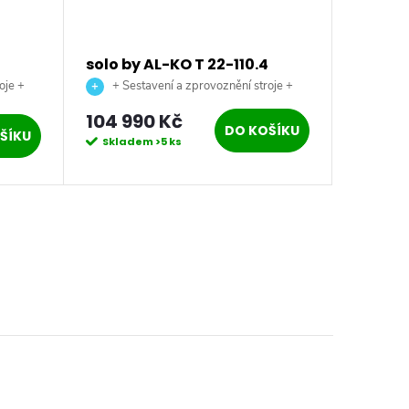
solo by AL-KO T 22-110.4
solo b
HDH-A V2 Premium
oje +
+ Sestavení a zprovoznění stroje +
benzínový zahradní traktor
doprava až na vaši zahradu.
104 990 Kč
2 690
DO KOŠÍKU
ŠÍKU
Skladem
>5 ks
Sklad