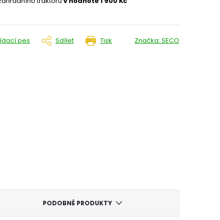
 zahradního traktoru
v hodnotě 1 900 Kč
lídací pes
Sdílet
Tisk
Značka:
SECO
PODOBNÉ PRODUKTY