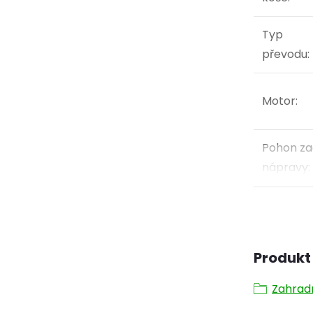
Typ
převodu
:
Motor
:
Pohon za
nápravy
:
Produkt 
Zahradn