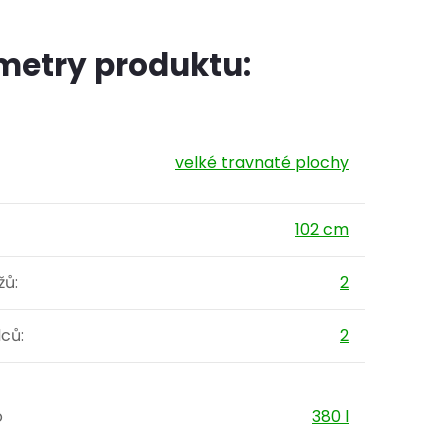
metry produktu:
velké travnaté plochy
102 cm
žů
:
2
lců
:
2
o
380 l