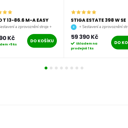
 T 13-86.6 M-A EASY
STIGA ESTATE 398 W SE
nový zahradní traktor
zahradní traktor
estavení a zprovoznění stroje +
+ Sestavení a zprovoznění str
 až na vaši zahradu.
doprava až na vaši zahradu.
59 390 Kč
90 Kč
DO KOŠÍKU
DO KO
Skladem na
adem
>5 ks
prodejně
1 ks