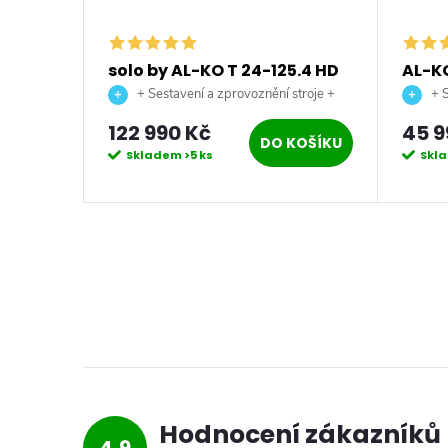
5.4 HD-
solo by AL-KO T 24-125.4 HD
AL-KO
ový
V2 Premium benzínový
benzí
troje +
+ Sestavení a zprovoznění stroje +
+ S
zahradní traktor
doprava až na vaši zahradu.
doprava
122 990 Kč
45 9
KOŠÍKU
DO KOŠÍKU
Skladem
>5 ks
Skl
Hodnocení zákazníků
4,9