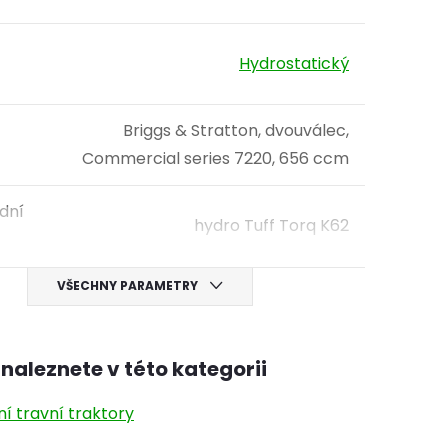
Hydrostatický
Briggs & Stratton, dvouválec,
Commercial series 7220, 656 ccm
dní
hydro Tuff Torq K62
VŠECHNY PARAMETRY
naleznete v této kategorii
í travní traktory