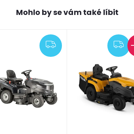
ZDARMA
ZD
–