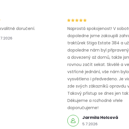
kvalitně doručení.
Naprostá spokojenost! V sobot
dopoledne jsme zakoupili zahr
.7.2026
traktůrek Stiga Estate 384 a už
dopoledne nám byl připravený,
a dovezený až domů, takže js
rovnou začít sekat. Skvělé a v
vstřícné jednání, vše nám bylo
vysvětleno i předvedeno. Je vid
zde svých zákazníků opravdu v
Takový přístup se dnes jen tak 
Děkujeme a rozhodně vřele
doporučujeme!
Jarmila Holcová
5.7.2026