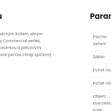
u
Para
sběrným košem, silným
Plocha
y Commercial series,
sečení
:
uzávěrkou a palcovými
 své peníze chtějí špičkový
Záběr
:
Počet no
Počet vá
Objem
sběrnéh
koše
: