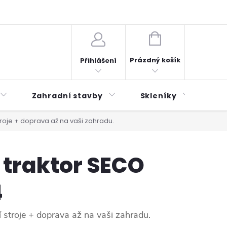
plátky ESSOX
Novinky
NÁKUPNÍ
KOŠÍK
Prázdný košík
Přihlášení
Zahradní stavby
Skleníky
Mu
roje + doprava až na vaši zahradu.
 traktor SECO
4
 stroje + doprava až na vaši zahradu.