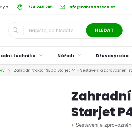
ny osobních údajů
774 245 285
Reklamační řád
info@zahradatech.cz
Postup při nákupu na s
HLEDAT
radní technika
Nářadí
Dřevovýroba
ory
Zahradní traktor SECO Starjet P4
+ Sestavení a zprovoznění st
Zahradní
Starjet P
+ Sestavení a zprovoznění