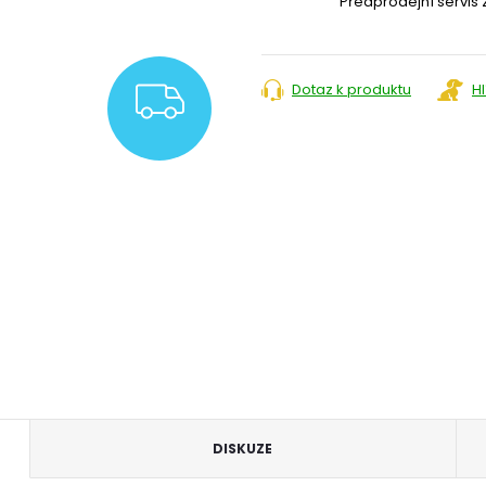
Předprodejní servis
Dotaz k produktu
H
ZDARMA
DISKUZE