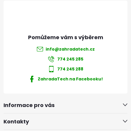
í
info
@
zahradatech.cz
774 245 285
774 245 288
ZahradaTech na Facebooku!
Informace pro vás
Kontakty