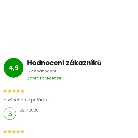
t
t
ů
O
ů
v
l
á
Hodnocení zákazníků
d
4,9
172 hodnocení
a
Zobrazit recenze
c
í
+ všechno v pořádku
22.7.2026
p
r