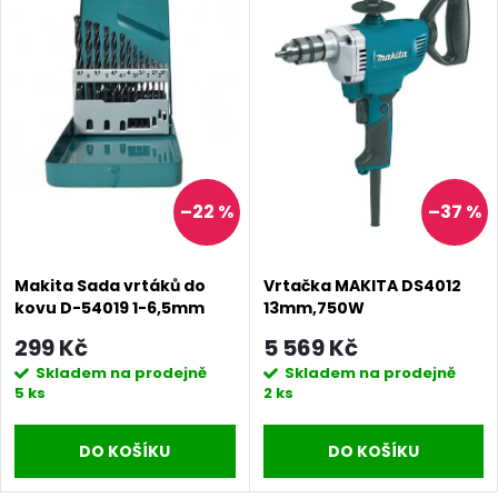
e
p
n
i
í
s
p
p
–22 %
–37 %
r
r
o
Makita Sada vrtáků do
Vrtačka MAKITA DS4012
o
kovu D-54019 1-6,5mm
13mm,750W
d
HSS-G 13ks
299 Kč
5 569 Kč
d
Skladem na prodejně
Skladem na prodejně
u
5 ks
2 ks
u
k
DO KOŠÍKU
DO KOŠÍKU
k