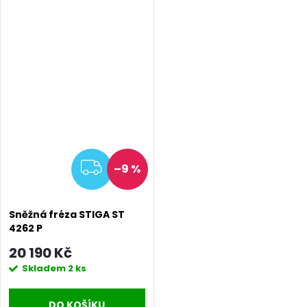
ZDARMA
–9 %
Sněžná fréza STIGA ST
4262 P
20 190 Kč
Skladem
2 ks
DO KOŠÍKU