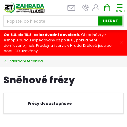
Přejít
NÁKUPNÍ
na
KOŠÍK
obsah
HLEDAT
Od 8.8. do 18.8. celozávodní dovolená.
Objednávky z
eshopu budou expedovány až po 18.8., pokud není
domluveno jinak. Prodejna i servis v Hradci Králové jsou po
dobu CD uzavřeny.
Zahradní technika
Sněhové frézy
Frézy dvoustupňové