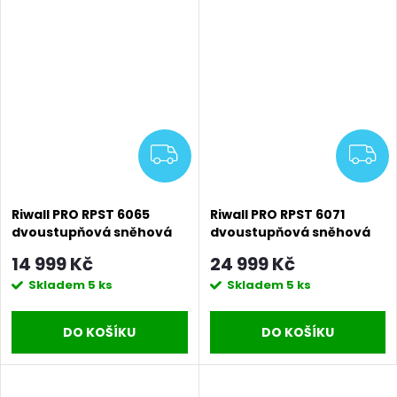
ZDARMA
Z
Riwall PRO RPST 6065
Riwall PRO RPST 6071
dvoustupňová sněhová
dvoustupňová sněhová
fréza 6,5 HP
fréza 7,1 HP s
14 999 Kč
24 999 Kč
elektrostartem
Skladem
5 ks
Skladem
5 ks
DO KOŠÍKU
DO KOŠÍKU