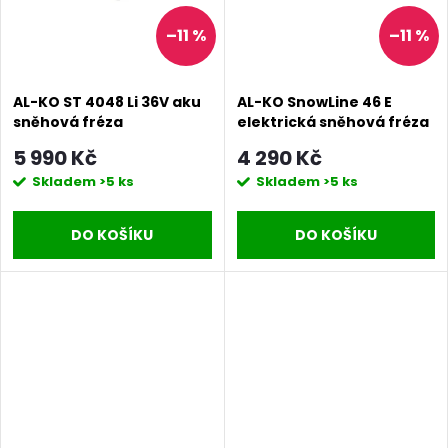
–11 %
–11 %
AL-KO ST 4048 Li 36V aku
AL-KO SnowLine 46 E
sněhová fréza
elektrická sněhová fréza
5 990 Kč
4 290 Kč
Skladem
>5 ks
Skladem
>5 ks
DO KOŠÍKU
DO KOŠÍKU