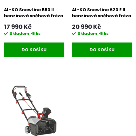
r
o
AL-KO SnowLine 560 II
AL-KO SnowLine 620 E II
o
benzínová sněhová fréza
benzínová sněhová fréza
d
17 990 Kč
20 990 Kč
d
Skladem
>5 ks
Skladem
>5 ks
u
u
DO KOŠÍKU
DO KOŠÍKU
k
k
t
t
ů
ů