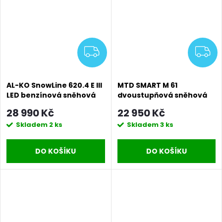
ZDARMA
Z
AL-KO SnowLine 620.4 E III
MTD SMART M 61
LED benzínová sněhová
dvoustupňová sněhová
fréza
fréza
28 990 Kč
22 950 Kč
Skladem
2 ks
Skladem
3 ks
DO KOŠÍKU
DO KOŠÍKU