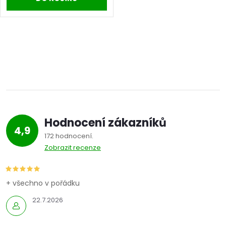
O
v
l
á
Hodnocení zákazníků
d
4,9
172 hodnocení
a
Zobrazit recenze
c
í
+ všechno v pořádku
22.7.2026
p