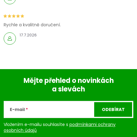
r
v
Rychle a kvalitně doručení.
k
17.7.2026
y
v
ý
Mějte přehled o novinkách
p
a slevách
Z
i
á
s
E-mail
ODEBÍRAT
u
p
Vložením e-mailu souhlasíte s
podmínkami ochrany
osobních údajů