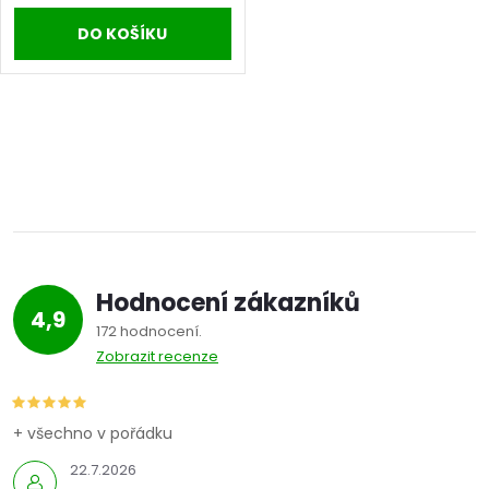
u
DO KOŠÍKU
k
k
t
t
O
ů
ů
v
l
á
Hodnocení zákazníků
d
4,9
172 hodnocení
a
Zobrazit recenze
c
í
+ všechno v pořádku
22.7.2026
p