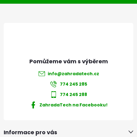
a
t
í
info
@
zahradatech.cz
774 245 285
774 245 288
ZahradaTech na Facebooku!
Informace pro vás