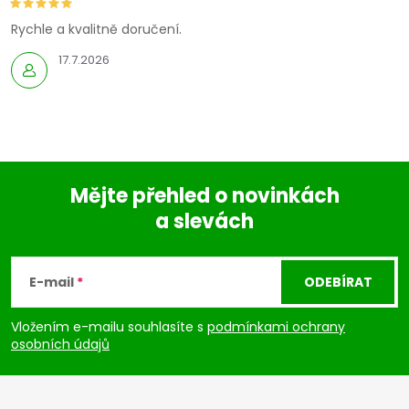
Rychle a kvalitně doručení.
17.7.2026
Mějte přehled o novinkách
a slevách
Z
á
E-mail
ODEBÍRAT
p
Vložením e-mailu souhlasíte s
podmínkami ochrany
osobních údajů
a