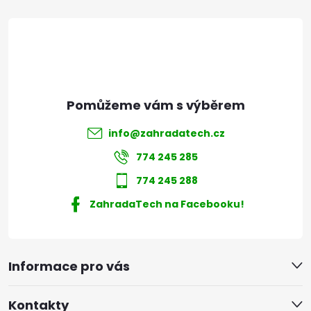
t
í
info
@
zahradatech.cz
774 245 285
774 245 288
ZahradaTech na Facebooku!
Informace pro vás
Kontakty