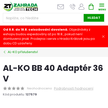
Přejít
NÁKUPNÍ
na
KOŠÍK
obsah
HLEDAT
Od 8.8. do 18.8. celozávodní dovolená.
Objednávky z
eshopu budou expedovány až po 18.8., pokud není
domluveno jinak. Prodejna i servis v Hradci Králové jsou po
dobu CD uzavřeny.
AL-KO příslušenství
AL-KO BB 40 Adaptér 36
V
Neohodnoceno
Podrobnosti hodnocení
Kód produktu:
127579