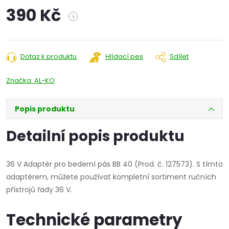
390 Kč
i
Měrná
cena:
Dotaz k produktu
Hlídací pes
Sdílet
Značka:
AL-KO
Popis produktu
Detailní popis produktu
36 V Adaptér pro bederní pás BB 40 (Prod. č. 127573). S tímto
adaptérem, můžete používat kompletní sortiment ručních
přístrojů řady 36 V.
Technické parametry