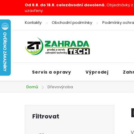
Přejít
Od 8.8. do 18.8. celozávodní dovolená.
Objednávky z e
uzavřeny.
na
obsah
Kontakty
Obchodní podmínky
Podmínky ochra
Servis a opravy
Výprodej
Zah
Domů
Dřevovýroba
P
o
V