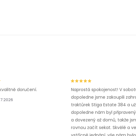
O
v
á
d
a
c
kvalitně doručení.
Naprostá spokojenost! V sobot
dopoledne jsme zakoupili zahr
p
.7.2026
traktůrek Stiga Estate 384 a už
r
dopoledne nám byl připravený,
a dovezený až domů, takže js
v
rovnou začít sekat. Skvělé a v
vstřícné jednání, vše nám bylo