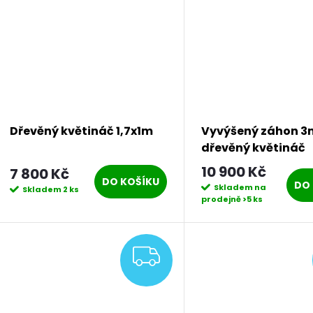
Dřevěný květináč 1,7x1m
Vyvýšený záhon 3
dřevěný květináč
10 900 Kč
7 800 Kč
DO KOŠÍKU
DO 
Skladem na
Skladem
2 ks
prodejně
>5 ks
ZDARMA