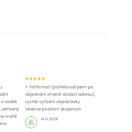
u
+ Vstřícnost (potřeboval jsem po
adní
objednání změnit dodací adresu),
 v neděli
rychlé vyřízení objednávky.
 seřízený
Veskrze pozitivní zkušenost.
me mohli
14.6.2026
elmi