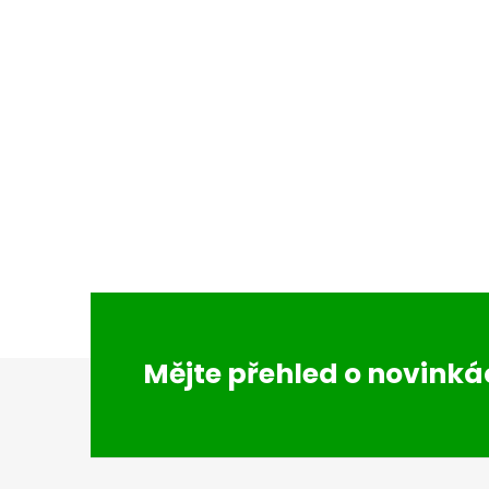
i
Z
Mějte přehled o novink
á