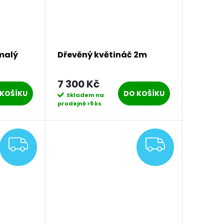
malý
Dřevěný květináč 2m
7 300 Kč
KOŠÍKU
DO KOŠÍKU
Skladem na
prodejně
>5 ks
ZDARMA
ZDARM