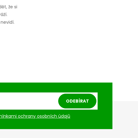
ět, že si
áží.
nevidí.
ODEBÍRAT
ínkami ochrany osobních údajů