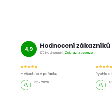
l
Hodnocení zákazníků
4,9
172 hodnocení
Zobrazit recenze
í
+ všechno v pořádku
Rychle a 
22.7.2026
17