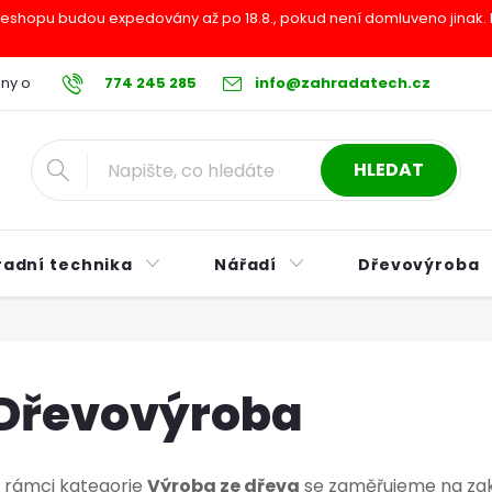
shopu budou expedovány až po 18.8., pokud není domluveno jinak. Pr
ny osobních údajů
774 245 285
Reklamační řád
info@zahradatech.cz
Postup při nákupu na s
HLEDAT
radní technika
Nářadí
Dřevovýroba
Dřevovýroba
 rámci kategorie
Výroba ze dřeva
se zaměřujeme na zaká