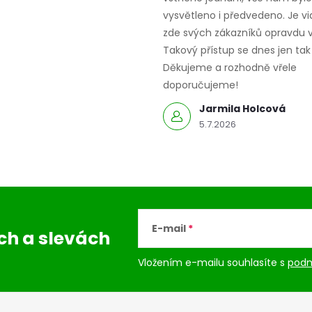
k
vysvětleno i předvedeno. Je vid
y
zde svých zákazníků opravdu v
Takový přístup se dnes jen tak 
v
Děkujeme a rozhodně vřele
ý
doporučujeme!
p
Jarmila Holcová
5.7.2026
s
u
E-mail
ách
a slevách
Vložením e-mailu souhlasíte s
podm