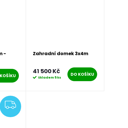
m -
Zahradní domek 3x4m
41 500 Kč
DO KOŠÍKU
KOŠÍKU
Skladem
5 ks
ZDARMA