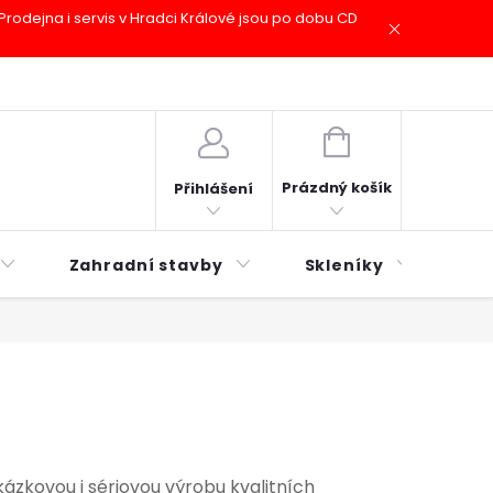
odejna i servis v Hradci Králové jsou po dobu CD
plátky ESSOX
Novinky
NÁKUPNÍ
KOŠÍK
Prázdný košík
Přihlášení
Zahradní stavby
Skleníky
Mu
zkovou i sériovou výrobu kvalitních