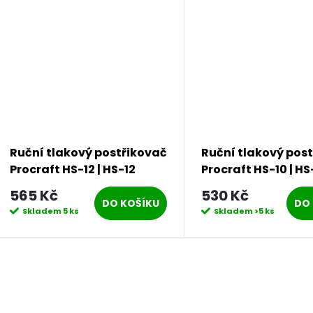
Ruční tlakový postřikovač
Ruční tlakový pos
Procraft HS-12 | HS-12
Procraft HS-10 | HS
565 Kč
530 Kč
DO KOŠÍKU
DO 
Skladem
5 ks
Skladem
>5 ks
O