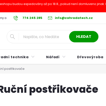
shopu budou expedovány až po 18.8., pokud není domluveno jinak. Pr
ny osobních údajů
774 245 285
Reklamační řád
info@zahradatech.cz
Postup při nákupu na s
HLEDAT
radní technika
Nářadí
Dřevovýroba
ní postřikovače
Ruční postřikovače