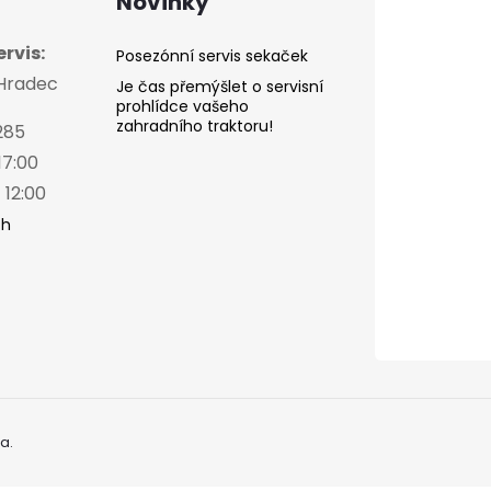
Novinky
rvis:
Posezónní servis sekaček
 Hradec
Je čas přemýšlet o servisní
prohlídce vašeho
zahradního traktoru!
285
17:00
 12:00
ch
a.