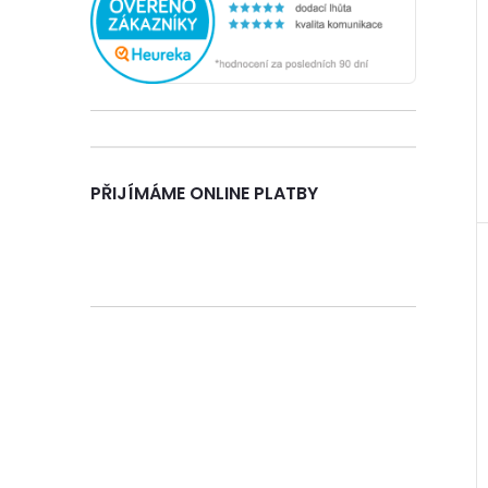
n
e
l
PŘIJÍMÁME ONLINE PLATBY