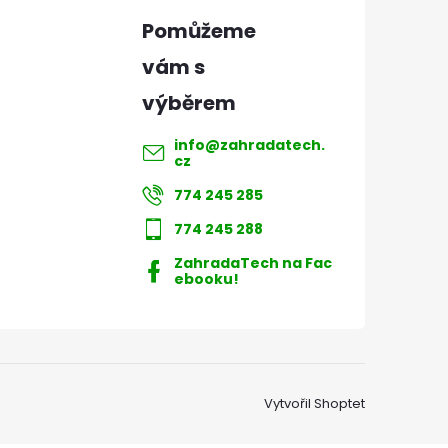
info
@
zahradatech.
cz
774 245 285
774 245 288
ZahradaTech na Fac
ebooku!
Vytvořil Shoptet