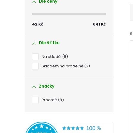
Dle ceny
s
t
42
Kč
641
Kč
r
8
Dle štítku
a
Na skladě
8
n
Skladem na prodejně
5
n
í
Značky
i
í
Procraft
8
p
a