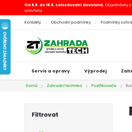
Přejít
Od 8.8. do 18.8. celozávodní dovolená.
Objednávky z e
uzavřeny.
na
obsah
Kontakty
Obchodní podmínky
Podmínky ochra
Servis a opravy
Výprodej
Zah
Domů
Zahradní technika
Postřikovače
Ruč
P
o