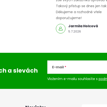
Takový přístup se dnes jen tak 
v
Děkujeme a rozhodně vřele
ý
doporučujeme!
p
Jarmila Holcová
5.7.2026
s
u
E-mail
ách
a slevách
Vložením e-mailu souhlasíte s
podm