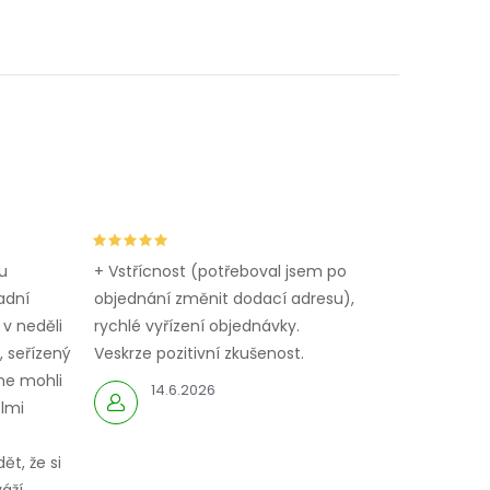
u
+ Vstřícnost (potřeboval jsem po
adní
objednání změnit dodací adresu),
 v neděli
rychlé vyřízení objednávky.
 seřízený
Veskrze pozitivní zkušenost.
me mohli
14.6.2026
elmi
ět, že si
áží.