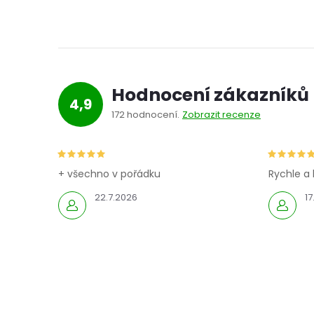
l
Hodnocení zákazníků
4,9
172 hodnocení
Zobrazit recenze
í
+ všechno v pořádku
Rychle a 
22.7.2026
17