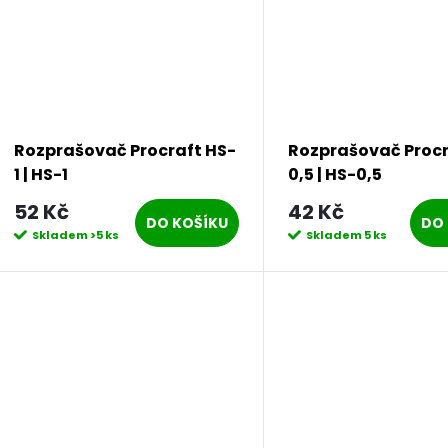
Rozprašovač Procraft HS-
Rozprašovač Procr
1 | HS-1
0,5 | HS-0,5
52 Kč
42 Kč
DO KOŠÍKU
DO 
Skladem
>5 ks
Skladem
5 ks