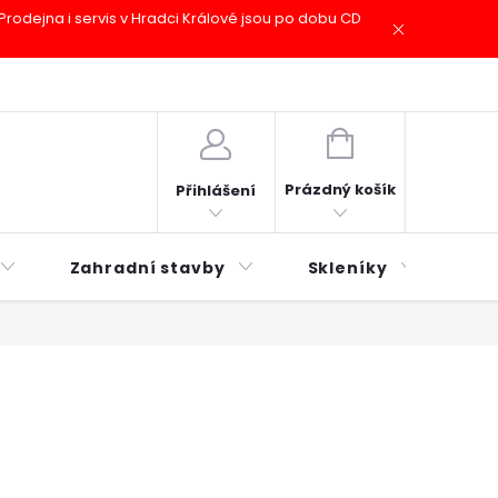
odejna i servis v Hradci Králové jsou po dobu CD
plátky ESSOX
Novinky
NÁKUPNÍ
KOŠÍK
Prázdný košík
Přihlášení
Zahradní stavby
Skleníky
Mu