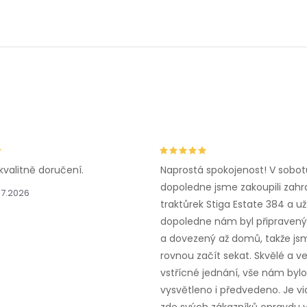
v
á
d
a
c
kvalitně doručení.
Naprostá spokojenost! V sobot
dopoledne jsme zakoupili zahr
p
.7.2026
traktůrek Stiga Estate 384 a už
r
dopoledne nám byl připravený,
a dovezený až domů, takže js
v
rovnou začít sekat. Skvělé a v
k
vstřícné jednání, vše nám bylo
vysvětleno i předvedeno. Je vid
y
zde svých zákazníků opravdu v