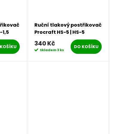
třikovač
Ruční tlakový postřikovač
-1,5
Procraft HS-5 | HS-5
340 Kč
KOŠÍKU
DO KOŠÍKU
Skladem
3 ks