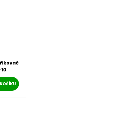
třikovač
-10
KOŠÍKU