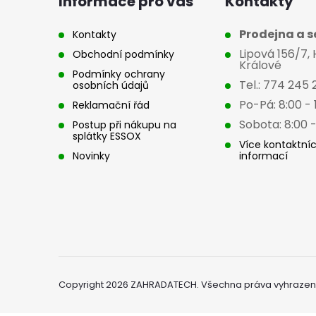
a
Informace pro vás
Kontakty
t
Prodejna a se
Kontakty
Lipová 156/7,
Obchodní podmínky
í
Králové
Podmínky ochrany
Tel.: 774 245 
osobních údajů
Po-Pá: 8:00 - 
Reklamační řád
Sobota: 8:00 -
Postup při nákupu na
splátky ESSOX
Více kontaktní
Novinky
informací
Copyright 2026
ZAHRADATECH
. Všechna práva vyhrazen