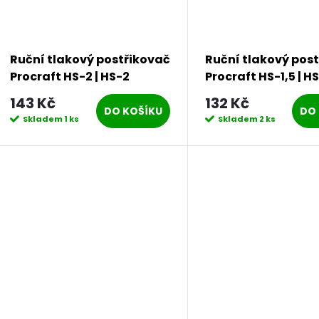
r
d
o
u
Ruční tlakový postřikovač
Ruční tlakový pos
d
Procraft HS-2 | HS-2
Procraft HS-1,5 | HS
k
143 Kč
132 Kč
u
DO KOŠÍKU
DO 
Skladem
1 ks
Skladem
2 ks
t
k
ů
t
ů