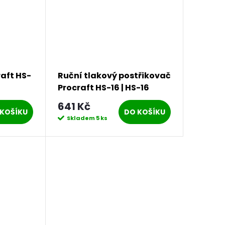
aft HS-
Ruční tlakový postřikovač
Procraft HS-16 | HS-16
641 Kč
KOŠÍKU
DO KOŠÍKU
Skladem
5 ks