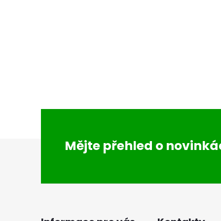
i
Z
Mějte přehled o novink
á
p