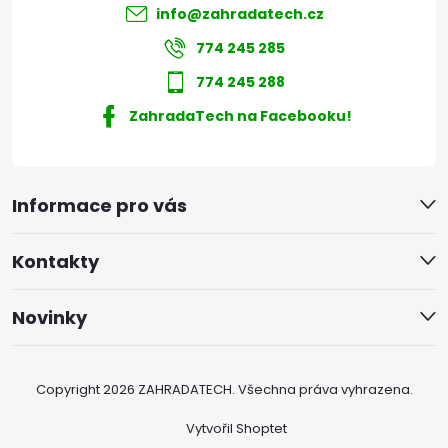
info
@
zahradatech.cz
774 245 285
774 245 288
ZahradaTech na Facebooku!
Informace pro vás
Kontakty
Novinky
Copyright 2026
ZAHRADATECH
. Všechna práva vyhrazena.
Vytvořil Shoptet