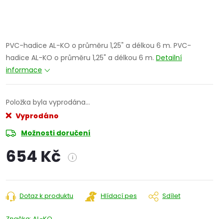
PVC-hadice AL-KO o průměru 1,25" a délkou 6 m. PVC-
hadice AL-KO o průměru 1,25" a délkou 6 m.
Detailní
informace
Položka byla vyprodána…
Vyprodáno
Možnosti doručení
654 Kč
i
Měrná
cena:
Dotaz k produktu
Hlídací pes
Sdílet
Značka:
AL-KO