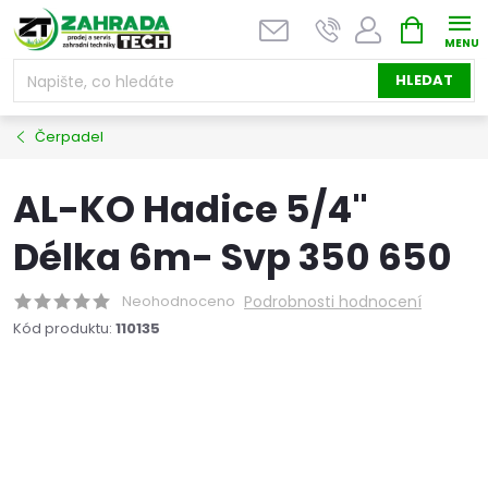
Přejít
NÁKUPNÍ
na
KOŠÍK
obsah
HLEDAT
Čerpadel
AL-KO Hadice 5/4"
Délka 6m- Svp 350 650
Neohodnoceno
Podrobnosti hodnocení
Kód produktu:
110135