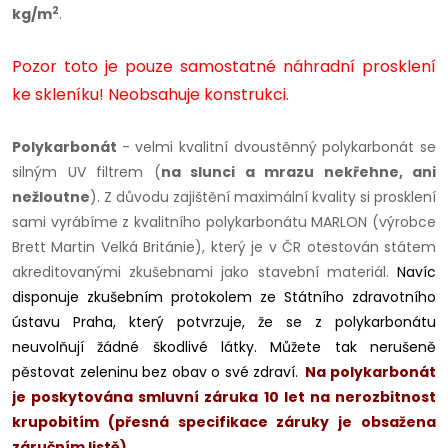
2
kg/m
.
Pozor toto je pouze samostatné náhradní prosklení
ke skleníku! Neobsahuje konstrukci.
Polykarbonát
- velmi kvalitní dvoustěnný polykarbonát se
silným UV filtrem (
na slunci a mrazu nekřehne, ani
nežloutne
). Z důvodu zajištění maximální kvality si prosklení
sami vyrábíme z kvalitního polykarbonátu MARLON (výrobce
Brett Martin Velká Británie), který je v ČR otestován státem
akreditovanými zkušebnami jako stavební materiál.
Navíc
disponuje zkušebním protokolem ze Státního zdravotního
ústavu Praha, který potvrzuje, že se z polykarbonátu
neuvolňují žádné škodlivé látky. Můžete tak nerušeně
pěstovat zeleninu bez obav o své zdraví.
Na polykarbonát
je poskytována smluvní záruka 10 let na nerozbitnost
krupobitím (přesná specifikace záruky je obsažena
záručním listě).