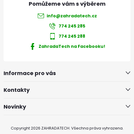
info
@
zahradatech.cz
774 245 285
774 245 288
ZahradaTech na Facebooku!
Informace pro vás
Kontakty
Novinky
Copyright 2026
ZAHRADATECH
. Všechna práva vyhrazena.