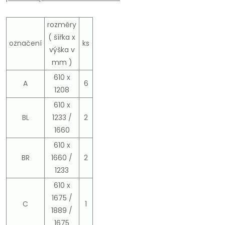
rozměry
( šířka x
označení
ks
výška v
mm )
610 x
A
6
1208
610 x
BL
1233 /
2
1660
610 x
BR
1660 /
2
1233
610 x
1675 /
C
1
1889 /
1675