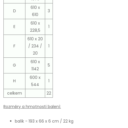
610 x
D
3
610
610 x
E
1
228,5
610 x 20
F
/ 234 /
1
20
610 x
G
5
1142
600 x
H
1
544
celkem
22
Rozměry a hmotnosti balení:
balík - 193 x 66 x 6 cm / 22 kg