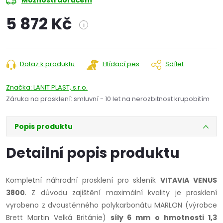
Možnosti doručení
5 872 Kč
i
Měrná
cena:
Dotaz k produktu
Hlídací pes
Sdílet
Značka:
LANIT PLAST, s.r.o.
Záruka na prosklení
:
smluvní - 10 let na nerozbitnost krupobitím
Popis produktu
Detailní popis produktu
Kompletní náhradní prosklení pro skleník
VITAVIA VENUS
3800
. Z důvodu zajištění maximální kvality je prosklení
vyrobeno z dvoustěnného polykarbonátu MARLON (výrobce
Brett Martin Velká Británie)
síly 6 mm
o hmotnosti 1,3