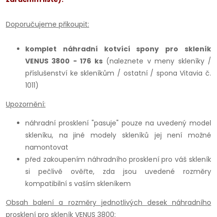
Doporučujeme přikoupit:
komplet náhradní kotvící spony pro skleník
VENUS 3800 - 176 ks
(naleznete v meny skleníky /
příslušenství ke skleníkům / ostatní / spona Vitavia č.
1011)
Upozornění:
náhradní prosklení "pasuje" pouze na uvedený model
skleníku, na jiné modely skleníků jej není možné
namontovat
před zakoupením náhradního prosklení pro váš skleník
si pečlivě ověřte, zda jsou uvedené rozměry
kompatibilní s vaším skleníkem
Obsah balení a rozměry jednotlivých desek náhradního
prosklení pro skleník VENUS 3800: