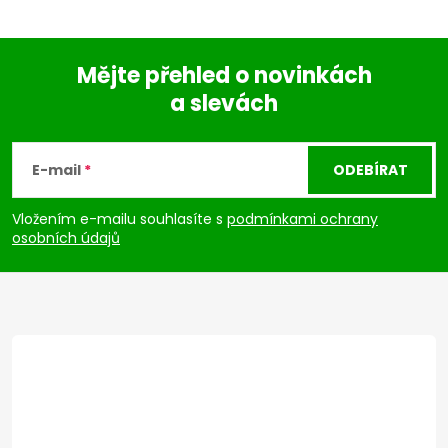
Mějte přehled o novinkách
a slevách
Z
á
E-mail
ODEBÍRAT
p
Vložením e-mailu souhlasíte s
podmínkami ochrany
osobních údajů
a
t
í