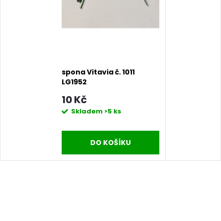
spona Vitavia č. 1011
LG1952
10 Kč
Skladem
>5 ks
DO KOŠÍKU