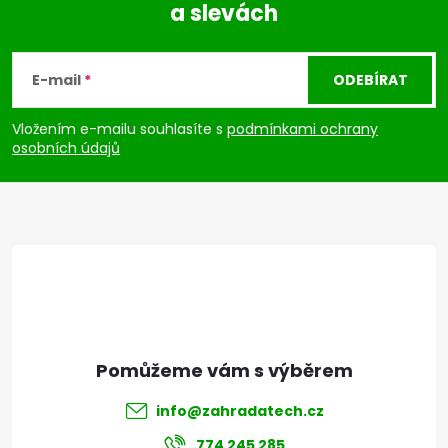
a slevách
Z
á
E-mail
ODEBÍRAT
p
Vložením e-mailu souhlasíte s
podmínkami ochrany
osobních údajů
a
t
í
info
@
zahradatech.cz
774 245 285