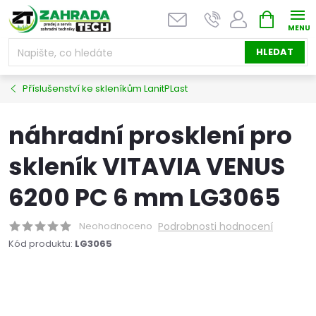
Přejít
NÁKUPNÍ
na
KOŠÍK
obsah
HLEDAT
Příslušenství ke skleníkům LanitPLast
náhradní prosklení pro
skleník VITAVIA VENUS
6200 PC 6 mm LG3065
Neohodnoceno
Podrobnosti hodnocení
Kód produktu:
LG3065