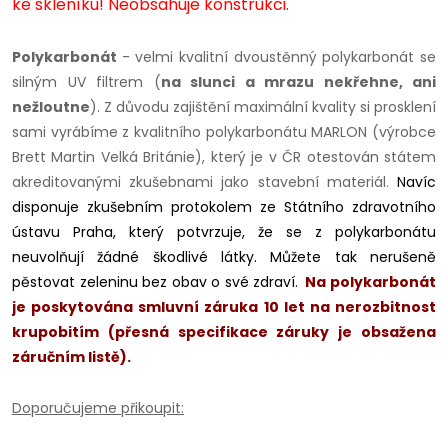
ke skleníku! Neobsahuje konstrukci.
Polykarbonát
- velmi kvalitní dvoustěnný polykarbonát se
silným UV filtrem (
na slunci a mrazu nekřehne, ani
nežloutne
). Z důvodu zajištění maximální kvality si prosklení
sami vyrábíme z kvalitního polykarbonátu MARLON (výrobce
Brett Martin Velká Británie), který je v ČR otestován státem
akreditovanými zkušebnami jako stavební materiál.
Navíc
disponuje zkušebním protokolem ze Státního zdravotního
ústavu Praha, který potvrzuje, že se z polykarbonátu
neuvolňují žádné škodlivé látky. Můžete tak nerušeně
pěstovat zeleninu bez obav o své zdraví.
Na polykarbonát
je poskytována smluvní záruka 10 let na nerozbitnost
krupobitím (přesná specifikace záruky je obsažena
záručním listě).
Doporučujeme přikoupit: