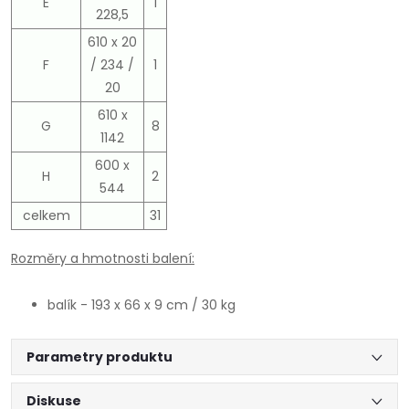
E
1
228,5
610 x 20
F
/ 234 /
1
20
610 x
G
8
1142
600 x
H
2
544
celkem
31
Rozměry a hmotnosti balení:
balík - 193 x 66 x 9 cm / 30 kg
Parametry produktu
Diskuse