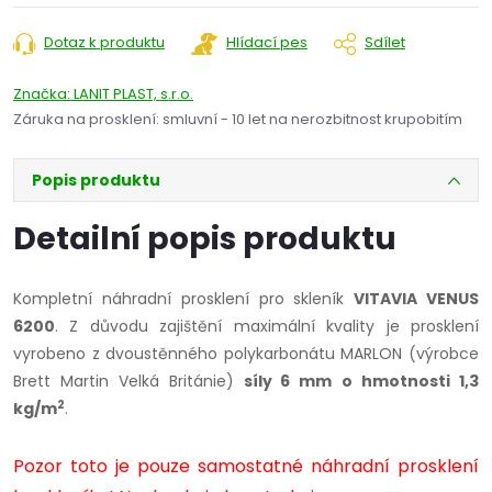
cena:
Dotaz k produktu
Hlídací pes
Sdílet
Značka:
LANIT PLAST, s.r.o.
Záruka na prosklení
:
smluvní - 10 let na nerozbitnost krupobitím
Popis produktu
Detailní popis produktu
Kompletní náhradní prosklení pro skleník
VITAVIA VENUS
6200
. Z důvodu zajištění maximální kvality je prosklení
vyrobeno z dvoustěnného polykarbonátu MARLON (výrobce
Brett Martin Velká Británie)
síly 6 mm
o hmotnosti 1,3
2
kg/m
.
Pozor toto je pouze samostatné náhradní prosklení