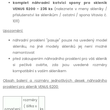
komplet náhradní kotvící spony pro skleník
VENUS 6200 - 236 ks
(naleznete v meny skleníky /
příslušenství ke skleníkům / ostatní / spona Vitavia č.
1011)
Upozornění:
náhradní prosklení "pasuje" pouze na uvedený model
skleníku, na jiné modely skleníků jej není možné
namontovat
před zakoupením náhradního prosklení pro váš skleník
si pečlivě ověřte, zda jsou uvedené rozměry
kompatibilní s vaším skleníkem
Obsah balení a rozměry jednotlivých desek náhradního
prosklení pro skleník VENUS 6200:
rozměry
( šířka x
označení
ks