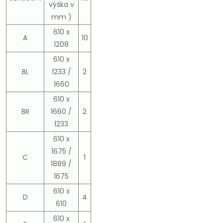
výška v
mm )
610 x
A
10
1208
610 x
BL
1233 /
2
1660
610 x
BR
1660 /
2
1233
610 x
1675 /
C
1
1889 /
1675
610 x
D
4
610
610 x