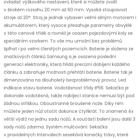
ovladač výškového nastavení, které si můžete zvolit
v širokém rozsahu 20 mm až 60 mm. Vysoká stoupavost
stroje až 20°. Stroj je jednak vybaven velmi silným motorem i
akumulátorem, který vysoce přesahuje parametry obvyklé
v této cenové třídě a rovněž je osazen pojezdovými koly se
speciálním vzorkem. To vše mu umožní bez problémů
šplhat i po velmi členitých pozemcích. Baterie je složena ze
značkových článků Samsung a je osazena poslední
generací elektroniky, která hlídá precizní dobíjení každého
článku a zabraňuje možnosti přehřátí baterie. Baterie tak je
dimenzována na dlouholetý bezproblémový provoz. Led
indikace stavu baterie. Vodotěsnost třídy IP56. Sekačka je
dokonale vodotěsná, takže nabíjecí stanice nemusí být pod
žádnou stříškou. Oboustranně broušené nože. Díky nim
můžete jeden nůž otočit dokonce čtyřikrát. To znamená 4x
větší výdrž na jednu sadu nožů. A součástí balení jsou další 3
sady nožů zdarma. Systém mulčování. Sekačka
v pravidelných intervalech sesekává konečky trávy, které