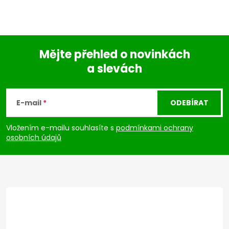
Mějte přehled o novinkách
a slevách
Z
á
E-mail
ODEBÍRAT
p
Vložením e-mailu souhlasíte s
podmínkami ochrany
osobních údajů
a
t
í