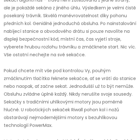
sekací algoritmus – tráva není zatěžována z jedné strany,
ale je pokaždé sekána z jiného úhlu. Výsledkem je velmi čistě
posekaný trávník. Skvělá manévrovatelnost díky pohonu
předních kol. Geniálně jednoduchá obsluha. Po nainstalování
nabíjecí stanice a obvodového drátu si pouze navolíte na
displeji bezpečnostní kód, místní čas, čas vyjetí stroje,
vyberete hrubou rozlohu trávníku a zmáčknete start. Nic víc.
Vše ostatní nechejte na své sekačce.
Pokud chcete mít vše pod kontrolou Vy, pouhým
zmáčknutím tlačítka řeknete sekačce, ať se vrátí do stanice
nebo naopak, ať začne sekat. Jednodušší už to být nemůže.
Obsluhu zvládne úplně každý. Nikdy nerušíte svoje sousedy.
Sekačky s tradičními uhlíkovými motory jsou poměrně
hlučné. U robotických sekaček Riwall pohon kol i nožů
obstarávají nejmodernějšími motory s bezuhlíkovou
technologií PowerMax.