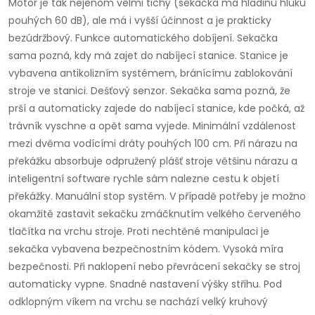
Motor je tak nejenom velmi tichý (sekačka má hladinu hluku
pouhých 60 dB), ale má i vyšší účinnost a je prakticky
bezúdržbový. Funkce automatického dobíjení. Sekačka
sama pozná, kdy má zajet do nabíjecí stanice. Stanice je
vybavena antikolizním systémem, bránícímu zablokování
stroje ve stanici. Dešťový senzor. Sekačka sama pozná, že
prší a automaticky zajede do nabíjecí stanice, kde počká, až
trávník vyschne a opět sama vyjede. Minimální vzdálenost
mezi dvěma vodícími dráty pouhých 100 cm. Při nárazu na
překážku absorbuje odpružený plášť stroje většinu nárazu a
inteligentní software rychle sám nalezne cestu k objetí
překážky. Manuální stop systém. V případě potřeby je možno
okamžitě zastavit sekačku zmáčknutím velkého červeného
tlačítka na vrchu stroje. Proti nechtěné manipulaci je
sekačka vybavena bezpečnostním kódem. Vysoká míra
bezpečnosti. Při naklopení nebo převrácení sekačky se stroj
automaticky vypne. Snadné nastavení výšky střihu. Pod
odklopným víkem na vrchu se nachází velký kruhový