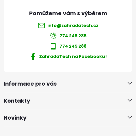
info
@
zahradatech.cz
774 245 285
774 245 288
ZahradaTech na Facebooku!
Informace pro vás
Kontakty
Novinky