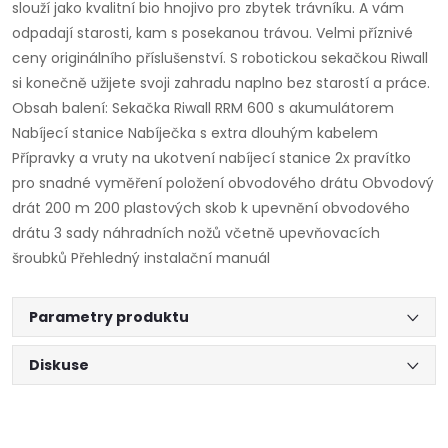
slouží jako kvalitní bio hnojivo pro zbytek trávníku. A vám
odpadají starosti, kam s posekanou trávou. Velmi příznivé
ceny originálního příslušenství. S robotickou sekačkou Riwall
si konečně užijete svoji zahradu naplno bez starostí a práce.
Obsah balení: Sekačka Riwall RRM 600 s akumulátorem
Nabíjecí stanice Nabíječka s extra dlouhým kabelem
Přípravky a vruty na ukotvení nabíjecí stanice 2x pravítko
pro snadné vyměření položení obvodového drátu Obvodový
drát 200 m 200 plastových skob k upevnění obvodového
drátu 3 sady náhradních nožů včetně upevňovacích
šroubků Přehledný instalační manuál
Parametry produktu
Diskuse