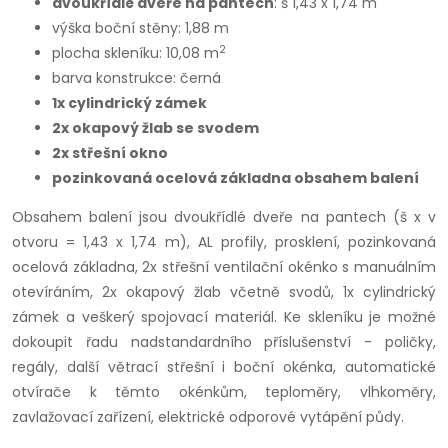
dvoukřídlé dveře na pantech
: š 1,43 x 1,74 m
výška boční stěny: 1,88 m
2
plocha skleníku: 10,08 m
barva konstrukce: černá
1x cylindrický zámek
2x okapový žlab se svodem
2x střešní okno
pozinkovaná ocelová základna obsahem balení
Obsahem balení jsou dvoukřídlé dveře na pantech (š x v
otvoru = 1,43 x 1,74 m), AL profily, prosklení, pozinkovaná
ocelová základna, 2x střešní ventilační okénko s manuálním
otevíráním, 2x okapový žlab včetně svodů, 1x cylindrický
zámek a veškerý spojovací materiál. Ke skleníku je možné
dokoupit řadu nadstandardního příslušenství - poličky,
regály, další větrací střešní i boční okénka, automatické
otvírače k těmto okénkům, teploměry, vlhkoměry,
zavlažovací zařízení, elektrické odporové vytápění půdy.