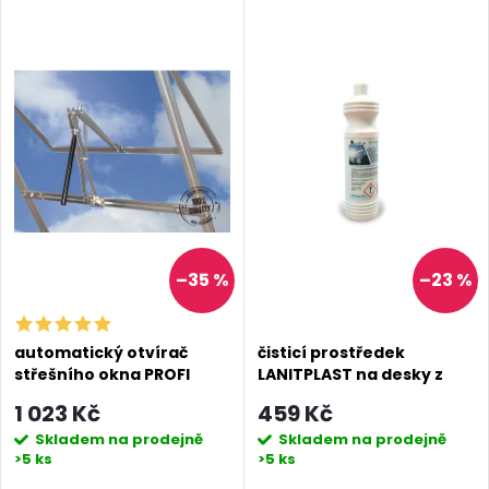
–35 %
–23 %
automatický otvírač
čisticí prostředek
střešního okna PROFI
LANITPLAST na desky z
polykarbonátu
1 023 Kč
459 Kč
Skladem na prodejně
Skladem na prodejně
>5 ks
>5 ks