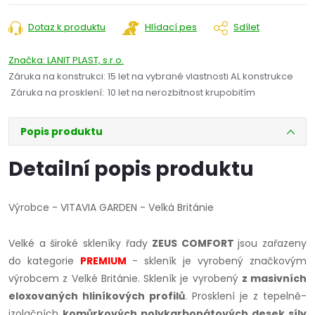
cena:
Dotaz k produktu
Hlídací pes
Sdílet
Značka:
LANIT PLAST, s.r.o.
Záruka na konstrukci
:
15 let na vybrané vlastnosti AL konstrukce
Záruka na prosklení
:
10 let na nerozbitnost krupobitím
Popis produktu
Detailní popis produktu
Výrobce - VITAVIA GARDEN - Velká Británie
Velké a široké skleníky řady
ZEUS COMFORT
jsou zařazeny
do kategorie
PREMIUM
- skleník je vyrobený značkovým
výrobcem z Velké Británie. Skleník je vyrobený
z masivních
eloxovaných hliníkových profilů
. Prosklení je z tepelně-
izolačních
komůrkových polykarbonátových desek síly