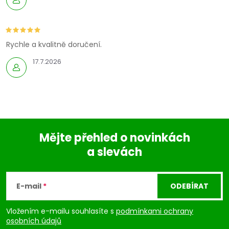
Rychle a kvalitně doručení.
17.7.2026
Mějte přehled o novinkách
a slevách
Z
á
E-mail
ODEBÍRAT
p
Vložením e-mailu souhlasíte s
podmínkami ochrany
osobních údajů