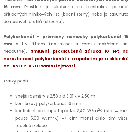
16 mm
. Prosklení je ukotveno do konstrukce pomocí
přítlačných hliníkových lišt (boční stěny) nebo je zasunuto
do nosných profilů (střecha).
Polykarbonát
-
prémiový německý polykarbonát 16
mm
s UV filtrem (na slunci a mrazu nekřehne ani
nežloutne).
Smluvní prodloužená záruka 10 let na
nerozbitnost polykarbonátu krupobitím je u skleníků
od LANIT PLASTU samozřejmostí.
Krátký popis:
vnější rozměry š 2,58 x d 3,91 x v 2,50 m
komůrkový polykarbonát 16 mm
2
koeficient prostupu tepla K= 2,40 W/m
K (sklo 4 mm
2
pouze 5,80 W/m
K) => čím menší číslo, tím větší
tepelná izolace