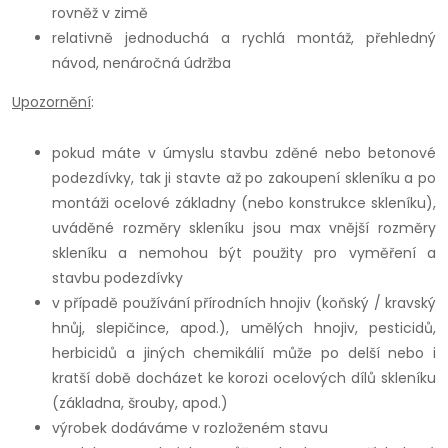
rovněž v zimě
relativně jednoduchá a rychlá montáž, přehledný
návod, nenáročná údržba
Upozornění
:
pokud máte v úmyslu stavbu zděné nebo betonové
podezdívky, tak ji stavte až po zakoupení skleníku a po
montáži ocelové základny (nebo konstrukce skleníku),
uváděné rozměry skleníku jsou max vnější rozměry
skleníku a nemohou být použity pro vyměření a
stavbu podezdívky
v případě používání přírodních hnojiv (koňský / kravský
hnůj, slepičince, apod.), umělých hnojiv, pesticidů,
herbicidů a jiných chemikálií může po delší nebo i
kratší době docházet ke korozi ocelových dílů skleníku
(základna, šrouby, apod.)
výrobek dodáváme v rozloženém stavu