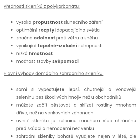
Přednosti skleníků z polykarbonátu:
vysoká
propustnost
slunečního záření
optimální
rozptyl
dopadajícího světla
značná
odolnost
proti větru a sněhu
vynikající
tepelně-izolační
schopnosti
nízká
hmotnost
možnost stavby
svépomocí
Hlavní výhody domácího zahradního skleníku:
sami si vypěstujete lepší, chutnější a voňavější
zeleninu bez škodlivých hnojiv než u obchodníků
můžete začít pěstovat a sklízet rostliny mnohem
dříve, než na venkovních záhonech
uvnitř skleníku je zelenina mnohem více chráněna
před škůdci a nemocemi než venku
zahradní skleníky bohatě využijete nejen v létě, ale