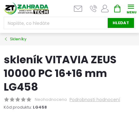
Přejít
NÁKUPNÍ
na
KOŠÍK
obsah
HLEDAT
Skleníky
skleník VITAVIA ZEUS
10000 PC 16+16 mm
LG458
Neohodnoceno
Podrobnosti hodnocení
Kód produktu:
LG458