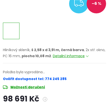
ZDARM
–6 %
Hliníkový skleník,
š 2,58 x d 3,91 m,
černá barva
, 2x stř. okno,
PC 16 mm,
plocha 10,08 m2
.
Detailní informace
Položka byla vyprodána…
Ověřit dostupnost tel: 774 245 285
Možnosti doručení
98 691 Kč
i
Měrná