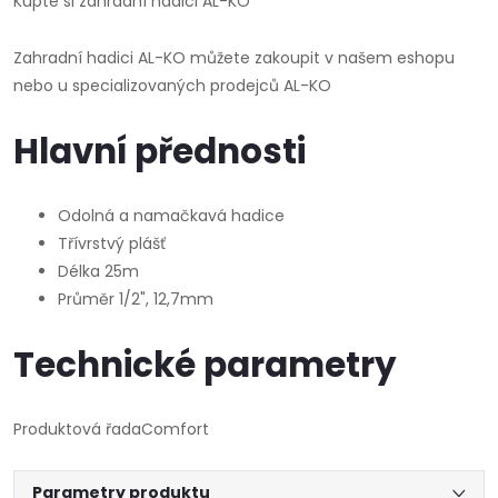
Kupte si zahradní hadici AL-KO
Zahradní hadici AL-KO můžete zakoupit v našem eshopu
nebo u specializovaných prodejců AL-KO
Hlavní přednosti
Odolná a namačkavá hadice
Třívrstvý plášť
Délka 25m
Průměr 1/2", 12,7mm
Technické parametry
Produktová řada
Comfort
Parametry produktu