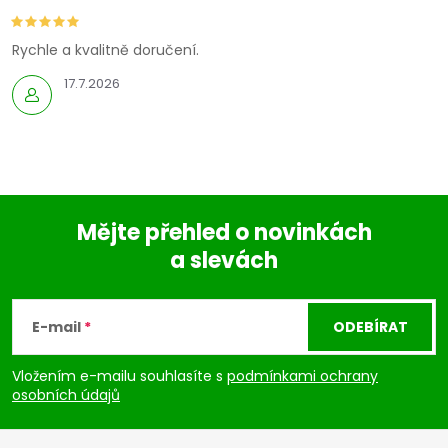
Rychle a kvalitně doručení.
17.7.2026
Mějte přehled o novinkách
a slevách
Z
á
E-mail
ODEBÍRAT
p
Vložením e-mailu souhlasíte s
podmínkami ochrany
osobních údajů
a