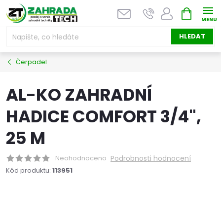
Přejít
NÁKUPNÍ
na
KOŠÍK
obsah
HLEDAT
Čerpadel
AL-KO ZAHRADNÍ
HADICE COMFORT 3/4",
25 M
Neohodnoceno
Podrobnosti hodnocení
Kód produktu:
113951