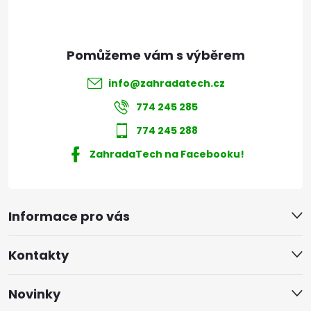
info
@
zahradatech.cz
774 245 285
774 245 288
ZahradaTech na Facebooku!
Informace pro vás
Kontakty
Novinky