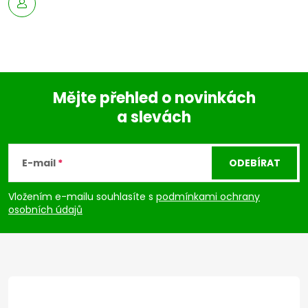
Mějte přehled o novinkách
a slevách
Z
á
E-mail
ODEBÍRAT
p
Vložením e-mailu souhlasíte s
podmínkami ochrany
osobních údajů
a
t
í