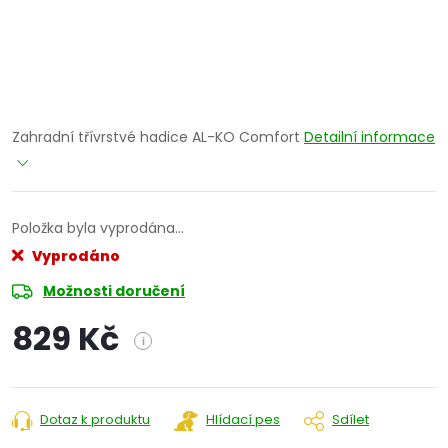
Zahradní třívrstvé hadice AL-KO Comfort
Detailní informace
Položka byla vyprodána…
Vyprodáno
Možnosti doručení
829 Kč
i
Měrná
cena:
Dotaz k produktu
Hlídací pes
Sdílet