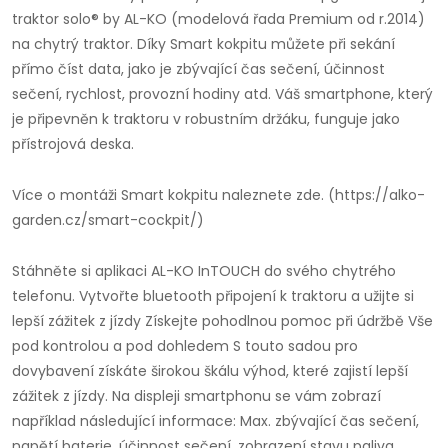
traktor solo® by AL-KO (modelová řada Premium od r.2014)
na chytrý traktor. Díky Smart kokpitu můžete při sekání
přímo číst data, jako je zbývající čas sečení, účinnost
sečení, rychlost, provozní hodiny atd. Váš smartphone, který
je připevněn k traktoru v robustním držáku, funguje jako
přístrojová deska.
Více o montáži Smart kokpitu naleznete zde. (https://alko-
garden.cz/smart-cockpit/)
Stáhněte si aplikaci AL-KO InTOUCH do svého chytrého
telefonu. Vytvořte bluetooth připojení k traktoru a užijte si
lepší zážitek z jízdy Získejte pohodlnou pomoc při údržbě Vše
pod kontrolou a pod dohledem S touto sadou pro
dovybavení získáte širokou škálu výhod, které zajistí lepší
zážitek z jízdy. Na displeji smartphonu se vám zobrazí
například následující informace: Max. zbývající čas sečení,
napětí baterie, účinnost sečení, zobrazení stavu paliva,