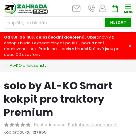
Přejít
NÁKUPNÍ
na
KOŠÍK
obsah
HLEDAT
Od 8.8. do 18.8. celozávodní dovolená.
Objednávky z
eshopu budou expedovány až po 18.8., pokud není
domluveno jinak. Prodejna i servis v Hradci Králové jsou po
dobu CD uzavřeny.
AL-KO příslušenství
solo by AL-KO Smart
kokpit pro traktory
Premium
Neohodnoceno
Podrobnosti hodnocení
Kód produktu:
127655