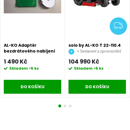
DARMA
Z
AL-KO Adaptér
solo by AL-KO T 22-110.4
bezdrátového nabíjení
HDH-A V2 Premium
+ Sestavení a zprovoznění
SD PREMIUM
benzínový zahradní
stroje + doprava až na vaši
1 490 Kč
104 990 Kč
traktor
zahradu.
Skladem
>5 ks
Skladem
>5 ks
DO KOŠÍKU
DO KOŠÍKU