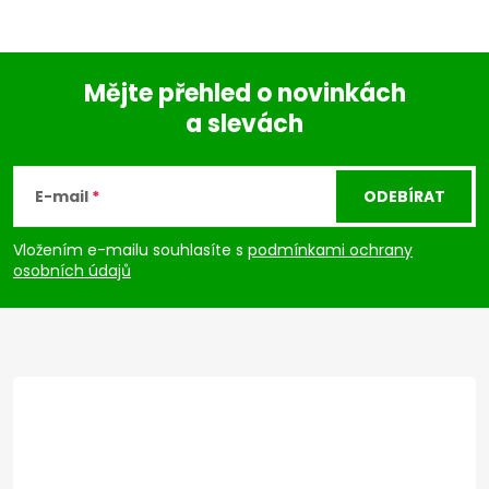
Mějte přehled o novinkách
a slevách
Z
á
E-mail
ODEBÍRAT
p
Vložením e-mailu souhlasíte s
podmínkami ochrany
osobních údajů
a
t
í