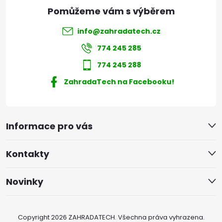
info
@
zahradatech.cz
774 245 285
774 245 288
ZahradaTech na Facebooku!
Informace pro vás
Kontakty
Novinky
Copyright 2026
ZAHRADATECH
. Všechna práva vyhrazena.