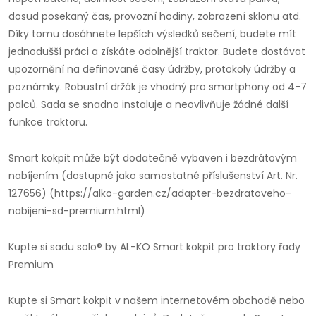
dosud posekaný čas, provozní hodiny, zobrazení sklonu atd.
Díky tomu dosáhnete lepších výsledků sečení, budete mít
jednodušší práci a získáte odolnější traktor. Budete dostávat
upozornění na definované časy údržby, protokoly údržby a
poznámky. Robustní držák je vhodný pro smartphony od 4-7
palců. Sada se snadno instaluje a neovlivňuje žádné další
funkce traktoru.
Smart kokpit může být dodatečně vybaven i bezdrátovým
nabíjením (dostupné jako samostatné příslušenství Art. Nr.
127656) (https://alko-garden.cz/adapter-bezdratoveho-
nabijeni-sd-premium.html)
Kupte si sadu solo® by AL-KO Smart kokpit pro traktory řady
Premium
Kupte si Smart kokpit v ​​našem internetovém obchodě nebo