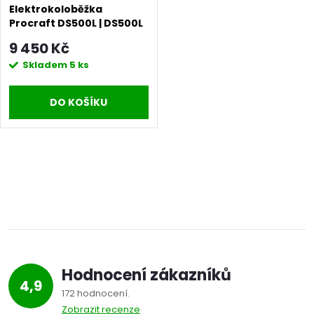
Elektrokoloběžka
Procraft DS500L | DS500L
9 450 Kč
Skladem
5 ks
DO KOŠÍKU
O
v
l
á
Hodnocení zákazníků
d
4,9
172 hodnocení
a
Zobrazit recenze