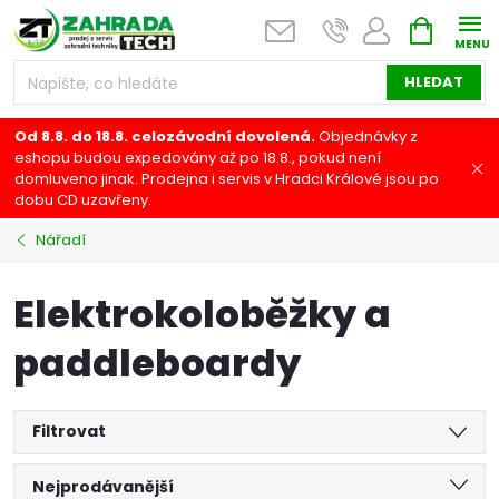
Přejít
NÁKUPNÍ
na
KOŠÍK
obsah
HLEDAT
Od 8.8. do 18.8. celozávodní dovolená.
Objednávky z
eshopu budou expedovány až po 18.8., pokud není
domluveno jinak. Prodejna i servis v Hradci Králové jsou po
dobu CD uzavřeny.
Nářadí
Elektrokoloběžky a
paddleboardy
Filtrovat
Ř
Nejprodávanější