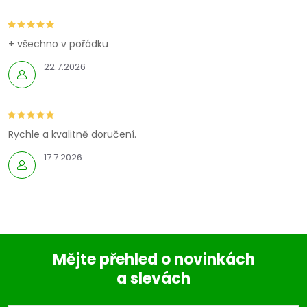
c
í
+ všechno v pořádku
22.7.2026
p
r
v
Rychle a kvalitně doručení.
k
17.7.2026
y
v
ý
Mějte přehled o novinkách
p
a slevách
Z
i