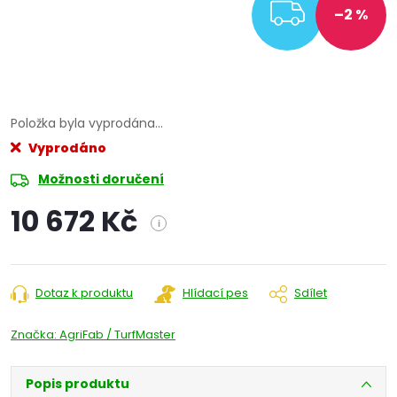
ZDARM
–2 %
Položka byla vyprodána…
Vyprodáno
Možnosti doručení
10 672 Kč
i
Měrná
cena:
Dotaz k produktu
Hlídací pes
Sdílet
Značka:
AgriFab / TurfMaster
Popis produktu