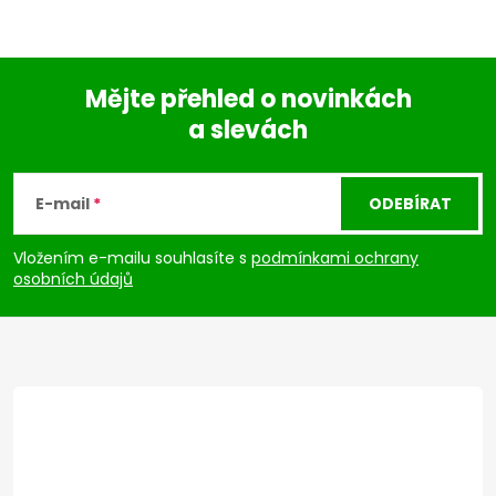
Mějte přehled o novinkách
a slevách
Z
á
E-mail
ODEBÍRAT
p
Vložením e-mailu souhlasíte s
podmínkami ochrany
osobních údajů
a
t
í