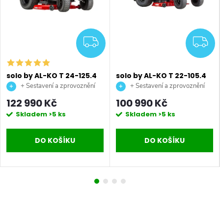
DARMA
ZDARMA
Z
solo by AL-KO T 24-125.4
solo by AL-KO T 22-105.4
HD V2 Premium
HDD-A V2 Premium
+ Sestavení a zprovoznění
+ Sestavení a zprovoznění
benzínový zahradní
benzínový zahradní
stroje + doprava až na vaši
stroje + doprava až na vaši
122 990 Kč
100 990 Kč
traktor
traktor
zahradu.
zahradu.
Skladem
>5 ks
Skladem
>5 ks
DO KOŠÍKU
DO KOŠÍKU