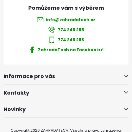
info
@
zahradatech.cz
774 245 285
774 245 288
ZahradaTech na Facebooku!
Informace pro vás
Kontakty
Novinky
Copyright 2026
ZAHRADATECH
. Všechna práva vyhrazena.