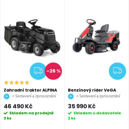
ZDARMA
Z
–26 %
Zahradní traktor ALPINA
Benzínový rider VeGA
AT4 98 HA
T66R
+ Sestavení a zprovoznění
+ Sestavení a zprovoznění
stroje + doprava až na vaši
stroje + doprava až na vaši
46 490 Kč
35 990 Kč
zahradu.
zahradu.
Skladem na prodejně
Skladem u dodavatele
3 ks
2 ks