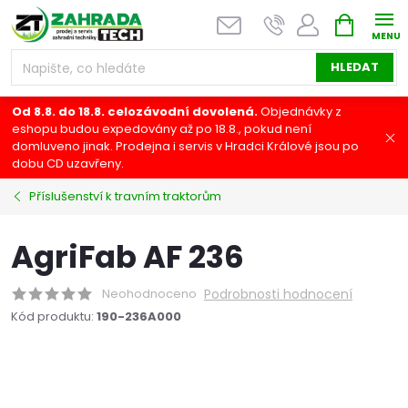
Přejít
NÁKUPNÍ
na
KOŠÍK
obsah
HLEDAT
Od 8.8. do 18.8. celozávodní dovolená.
Objednávky z
eshopu budou expedovány až po 18.8., pokud není
domluveno jinak. Prodejna i servis v Hradci Králové jsou po
dobu CD uzavřeny.
Příslušenství k travním traktorům
AgriFab AF 236
Neohodnoceno
Podrobnosti hodnocení
Kód produktu:
190-236A000