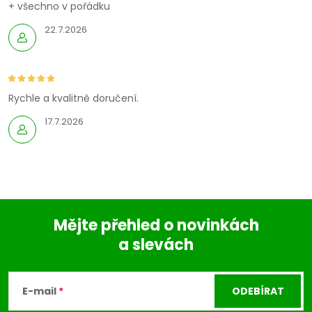
+ všechno v pořádku
22.7.2026
Rychle a kvalitně doručení.
17.7.2026
Mějte přehled o novinkách
a slevách
Z
á
E-mail
ODEBÍRAT