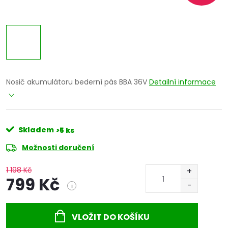
Nosič akumulátoru bederní pás BBA 36V
Detailní informace
Skladem
>5 ks
Možnosti doručení
1 198 Kč
799 Kč
i
Měrná
cena:
VLOŽIT DO KOŠÍKU