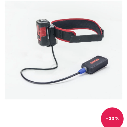
–33 %