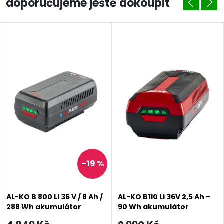
doporučujeme ještě dokoupit
–19 %
AL-KO B 800 Li 36 V / 8 Ah /
AL-KO B110 Li 36V 2,5 Ah –
288 Wh akumulátor
90 Wh akumulátor