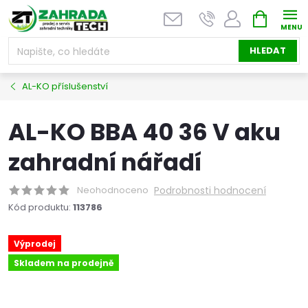
Přejít
NÁKUPNÍ
na
KOŠÍK
obsah
HLEDAT
AL-KO příslušenství
AL-KO BBA 40 36 V aku
zahradní nářadí
Neohodnoceno
Podrobnosti hodnocení
Kód produktu:
113786
Výprodej
Skladem na prodejně