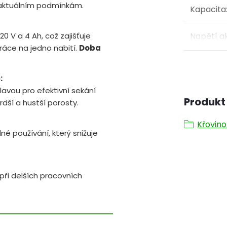
 aktuálním podmínkám.
Kapacita
0 V a 4 Ah, což zajišťuje
Napětí a
ráce na jedno nabití.
Doba
:
avou pro efektivní sekání
Produkt 
rdší a hustší porosty.
Křovin
používání, který snižuje
ři delších pracovních