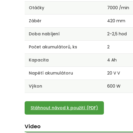
Otáčky
7000 /min
Záběr
420 mm
Doba nabíjení
2-2,5 hod
Počet akumulátorů, ks
2
Kapacita
4 Ah
Napětí akumulátoru
20 V V
Výkon
600 W
Stáhnout návod k použití (PDF)
Video