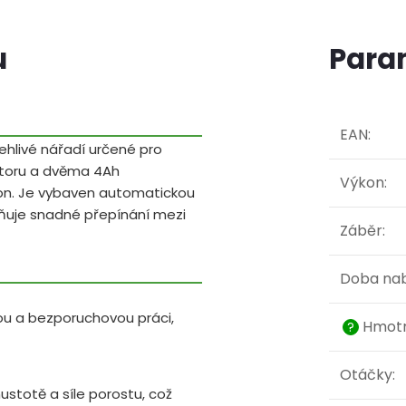
u
Para
EAN
:
ehlivé nářadí určené pro
otoru a dvěma 4Ah
Výkon
:
kon. Je vybaven automatickou
ňuje snadné přepínání mezi
Záběr
:
Doba nab
ou a bezporuchovou práci,
Hmotn
?
Otáčky
:
ustotě a síle porostu, což