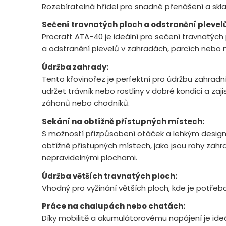
Rozebíratelná hřídel pro snadné přenášení a skl
Sečení travnatých ploch a odstranění plevelů
Procraft ATA-40 je ideální pro sečení travnatých p
a odstranění plevelů v zahradách, parcích nebo 
Údržba zahrady:
Tento křovinořez je perfektní pro údržbu zahradn
udržet trávník nebo rostliny v dobré kondici a zaji
záhonů nebo chodníků.
Sekání na obtížně přístupných místech:
S možností přizpůsobení otáček a lehkým designe
obtížně přístupných místech, jako jsou rohy zah
nepravidelnými plochami.
Údržba větších travnatých ploch:
Vhodný pro vyžínání větších ploch, kde je potřeba
Práce na chalupách nebo chatách:
Díky mobilitě a akumulátorovému napájení je ideá