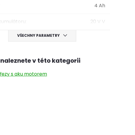
:
4 Ah
kumulátoru
:
20 V V
VŠECHNY PARAMETRY
naleznete v této kategorii
ořezy s aku motorem