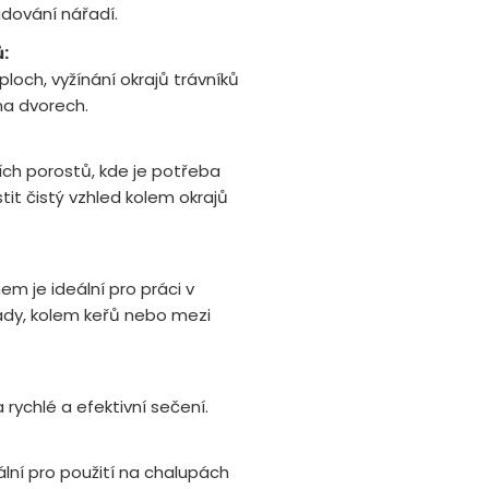
adování nářadí.
:
loch, vyžínání okrajů trávníků
na dvorech.
ích porostů, kde je potřeba
stit čistý vzhled kolem okrajů
m je ideální pro práci v
rady, kolem keřů nebo mezi
 rychlé a efektivní sečení.
lní pro použití na chalupách