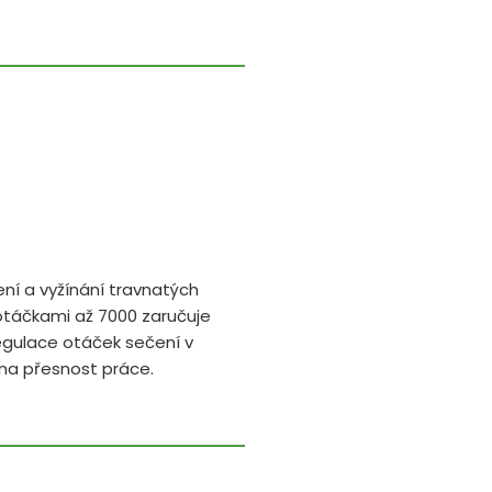
ení a vyžínání travnatých
s otáčkami až 7000 zaručuje
egulace otáček sečení v
 na přesnost práce.