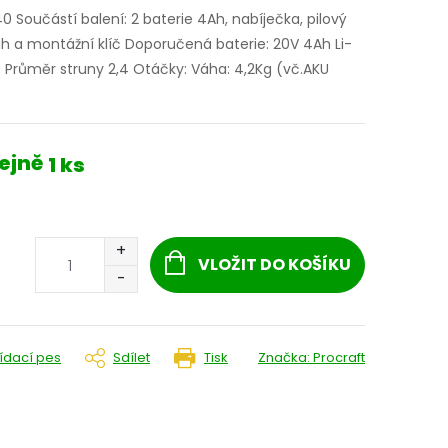
0 Součástí balení: 2 baterie 4Ah, nabíječka, pilový
uh a montážní klíč Doporučená baterie: 20V 4Ah Li-
Průměr struny 2,4 Otáčky: Váha: 4,2Kg (vč.AKU
ejně
1 ks
VLOŽIT DO KOŠÍKU
lídací pes
Sdílet
Tisk
Značka:
Procraft