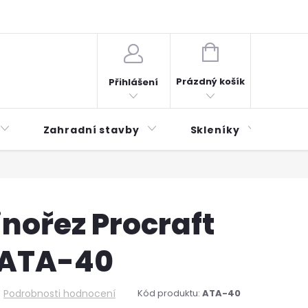
plátky ESSOX
Novinky
NÁKUPNÍ
KOŠÍK
Prázdný košík
Přihlášení
Zahradní stavby
Skleníky
Mu
nořez Procraft
 ATA-40
Podrobnosti hodnocení
Kód produktu:
ATA-40