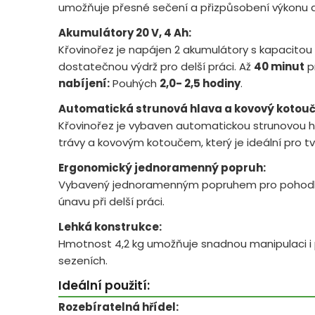
umožňuje přesné sečení a přizpůsobení výkonu
Akumulátory 20 V, 4 Ah:
Křovinořez je napájen 2 akumulátory s kapacitou 2
dostatečnou výdrž pro delší práci. Až
40 minut
p
nabíjení:
Pouhých
2,0- 2,5 hodiny
.
Automatická strunová hlava a kovový kotouč
Křovinořez je vybaven automatickou strunovou hl
trávy a kovovým kotoučem, který je ideální pro tv
Ergonomický jednoramenný popruh:
Vybavený jednoramenným popruhem pro pohodlné 
únavu při delší práci.
Lehká konstrukce:
Hmotnost 4,2 kg umožňuje snadnou manipulaci i p
sezeních.
Ideální použití:
Rozebíratelná hřídel: