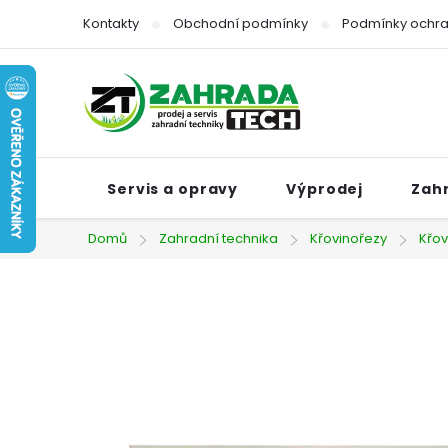
Přejít
Kontakty
Obchodní podmínky
Podmínky ochra
na
obsah
Servis a opravy
Výprodej
Zah
Domů
Zahradní technika
Křovinořezy
Křov