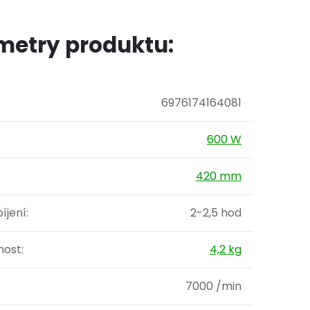
metry produktu:
6976174164081
600 W
420 mm
íjení
:
2-2,5 hod
ost
:
4,2 kg
7000 /min