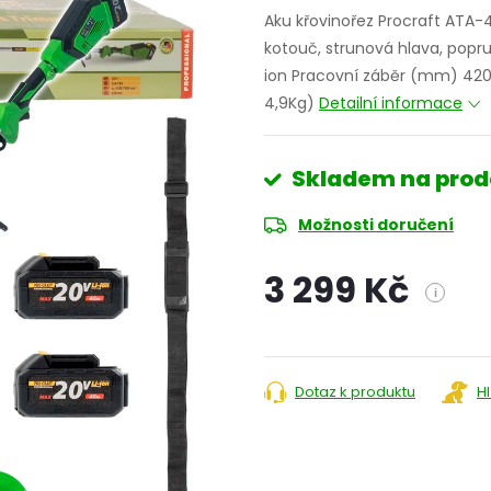
Aku křovinořez Procraft ATA-4
kotouč, strunová hlava, popr
ion Pracovní záběr (mm) 420 
4,9Kg)
Detailní informace
Skladem na prod
Možnosti doručení
3 299 Kč
i
Měrná
cena:
Dotaz k produktu
H