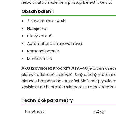
nebo chatách, kde není přístup k elektrické síti.
Obsah balení:
2 × akumulátor 4 Ah
Nabíječka
Pilový kotouč
Automatická strunová hlava
Ramenní popruh
Montážní klíč
AKU křovinořez Procraft ATA-40
je určen k seč
ploch, k odstranění plevelů. Silný a tichý motor 
dlouhou bezporuchovou práci. Možnost plynulé r
závislosti na hustotě a síle porostu a požadavku
Technické parametry
Hmotnost
4,2 kg