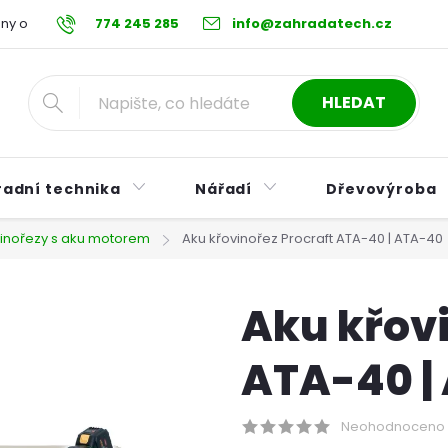
ny osobních údajů
774 245 285
Reklamační řád
info@zahradatech.cz
Postup při nákupu na s
HLEDAT
radní technika
Nářadí
Dřevovýroba
inořezy s aku motorem
Aku křovinořez Procraft ATA-40 | ATA-40
Aku křovi
ATA-40 |
Neohodnoceno