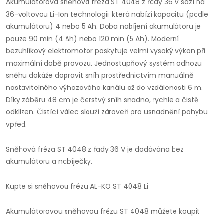
Akumulátorová sněhová fréza ST 4048 z řady 36 V sází na
36-voltovou Li-Ion technologii, která nabízí kapacitu (podle
akumulátoru) 4 nebo 5 Ah. Doba nabíjení akumulátoru je
pouze 90 min (4 Ah) nebo 120 min (5 Ah). Moderní
bezuhlíkový elektromotor poskytuje velmi vysoký výkon při
maximální době provozu. Jednostupňový systém odhozu
sněhu dokáže dopravit sníh prostřednictvím manuálně
nastavitelného výhozového kanálu až do vzdálenosti 6 m.
Díky záběru 48 cm je čerstvý sníh snadno, rychle a čistě
odklizen. Čistící válec slouží zároveň pro usnadnění pohybu
vpřed.
Sněhová fréza ST 4048 z řady 36 V je dodávána bez
akumulátoru a nabíječky.
Kupte si sněhovou frézu AL-KO ST 4048 Li
Akumulátorovou sněhovou frézu ST 4048 můžete koupit