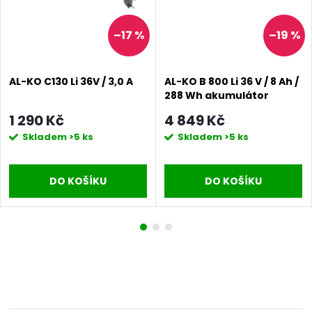
–17 %
–19 %
AL-KO C130 Li 36V / 3,0 A
AL-KO B 800 Li 36 V / 8 Ah /
288 Wh akumulátor
1 290 Kč
4 849 Kč
Skladem
>5 ks
Skladem
>5 ks
DO KOŠÍKU
DO KOŠÍKU