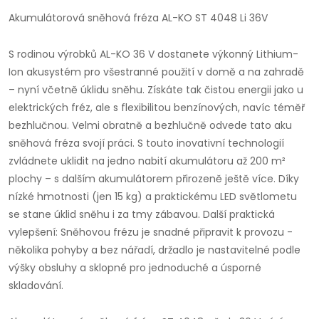
Akumulátorová sněhová fréza AL-KO ST 4048 Li 36V
S rodinou výrobků AL-KO 36 V dostanete výkonný Lithium-
Ion akusystém pro všestranné použití v domě a na zahradě
– nyní včetně úklidu sněhu. Získáte tak čistou energii jako u
elektrických fréz, ale s flexibilitou benzínových, navíc téměř
bezhlučnou. Velmi obratně a bezhlučně odvede tato aku
sněhová fréza svojí práci. S touto inovativní technologií
zvládnete uklidit na jedno nabití akumulátoru až 200 m²
plochy – s dalším akumulátorem přirozeně ještě více. Díky
nízké hmotnosti (jen 15 kg) a praktickému LED světlometu
se stane úklid sněhu i za tmy zábavou. Další praktická
vylepšení: Sněhovou frézu je snadné připravit k provozu -
několika pohyby a bez nářadí, držadlo je nastavitelné podle
výšky obsluhy a sklopné pro jednoduché a úsporné
skladování.