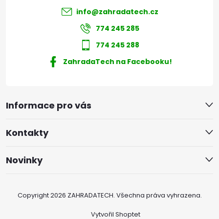
info
@
zahradatech.cz
774 245 285
774 245 288
ZahradaTech na Facebooku!
Informace pro vás
Kontakty
Novinky
Copyright 2026
ZAHRADATECH
. Všechna práva vyhrazena.
Vytvořil Shoptet