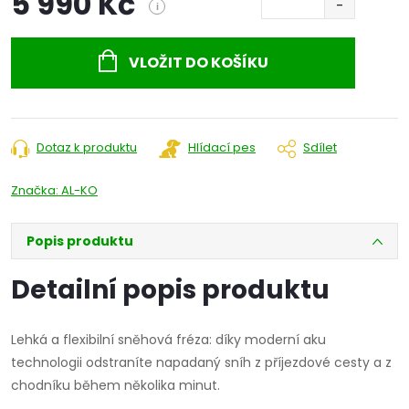
5 990 Kč
i
Měrná
cena:
VLOŽIT DO KOŠÍKU
Dotaz k produktu
Hlídací pes
Sdílet
Značka:
AL-KO
Popis produktu
Detailní popis produktu
Lehká a flexibilní sněhová fréza: díky moderní aku
technologii odstraníte napadaný sníh z příjezdové cesty a z
chodníku během několika minut.