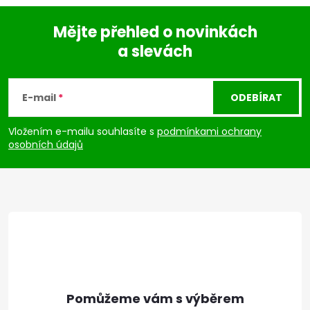
Mějte přehled o novinkách
a slevách
Z
á
E-mail
ODEBÍRAT
p
Vložením e-mailu souhlasíte s
podmínkami ochrany
osobních údajů
a
t
í