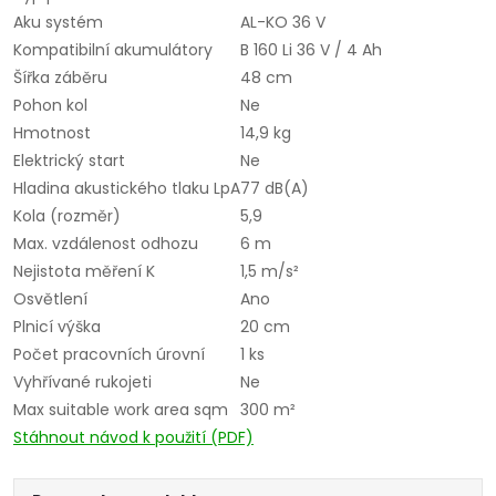
Aku systém
AL-KO 36 V
Kompatibilní akumulátory
B 160 Li 36 V / 4 Ah
Šířka záběru
48 cm
Pohon kol
Ne
Hmotnost
14,9 kg
Elektrický start
Ne
Hladina akustického tlaku LpA
77 dB(A)
Kola (rozměr)
5,9
Max. vzdálenost odhozu
6 m
Nejistota měření K
1,5 m/s²
Osvětlení
Ano
Plnicí výška
20 cm
Počet pracovních úrovní
1 ks
Vyhřívané rukojeti
Ne
Max suitable work area sqm
300 m²
Stáhnout návod k použití (PDF)