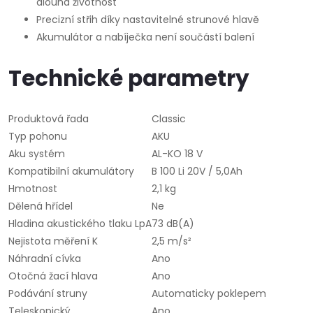
dlouhá životnost
Precizní střih díky nastavitelné strunové hlavě
Akumulátor a nabíječka není součástí balení
Technické parametry
Produktová řada
Classic
Typ pohonu
AKU
Aku systém
AL-KO 18 V
Kompatibilní akumulátory
B 100 Li 20V / 5,0Ah
Hmotnost
2,1 kg
Dělená hřídel
Ne
Hladina akustického tlaku LpA
73 dB(A)
Nejistota měření K
2,5 m/s²
Náhradní cívka
Ano
Otočná žací hlava
Ano
Podávání struny
Automaticky poklepem
Teleskopický
Ano