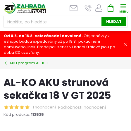
Přejít
NÁKUPNÍ
na
KOŠÍK
obsah
HLEDAT
Od 8.8. do 18.8. celozávodní dovolená.
Objednávky z
eshopu budou expedovány až po 18.8., pokud není
domluveno jinak. Prodejna i servis v Hradci Králové jsou po
dobu CD uzavřeny.
AKU program AL-KO
AL-KO AKU strunová
sekačka 18 V GT 2025
1 hodnocení
Podrobnosti hodnocení
Kód produktu:
113535