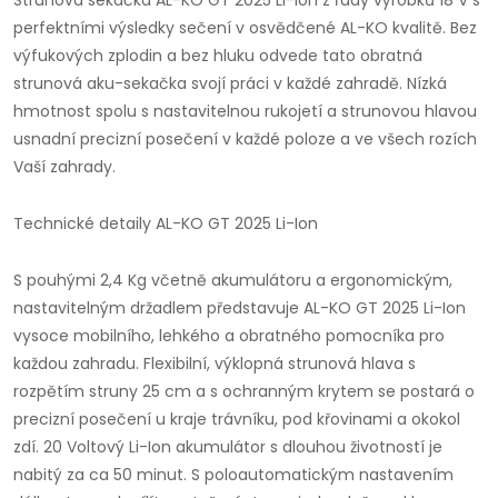
Strunová sekačka AL-KO GT 2025 Li-Ion z řady výrobků 18 V s
perfektními výsledky sečení v osvědčené AL-KO kvalitě. Bez
výfukových zplodin a bez hluku odvede tato obratná
strunová aku-sekačka svojí práci v každé zahradě. Nízká
hmotnost spolu s nastavitelnou rukojetí a strunovou hlavou
usnadní precizní posečení v každé poloze a ve všech rozích
Vaší zahrady.
Technické detaily AL-KO GT 2025 Li-Ion
S pouhými 2,4 Kg včetně akumulátoru a ergonomickým,
nastavitelným držadlem představuje AL-KO GT 2025 Li-Ion
vysoce mobilního, lehkého a obratného pomocníka pro
každou zahradu. Flexibilní, výklopná strunová hlava s
rozpětím struny 25 cm a s ochranným krytem se postará o
precizní posečení u kraje trávníku, pod křovinami a okokol
zdí. 20 Voltový Li-Ion akumulátor s dlouhou životností je
nabitý za ca 50 minut. S poloautomatickým nastavením