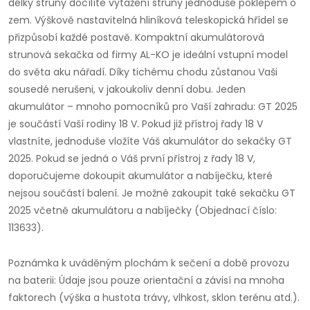
délky struny docílíte vytažení struny jednoduše poklepem o
zem. Výškově nastavitelná hliníková teleskopická hřídel se
přizpůsobí každé postavě. Kompaktní akumulátorová
strunová sekačka od firmy AL-KO je ideální vstupní model
do světa aku nářadí. Díky tichému chodu zůstanou Vaši
sousedé nerušeni, v jakoukoliv denní dobu. Jeden
akumulátor – mnoho pomocníků pro Vaší zahradu: GT 2025
je součástí Vaší rodiny 18 V. Pokud již přístroj řady 18 V
vlastníte, jednoduše vložíte Váš akumulátor do sekačky GT
2025. Pokud se jedná o Váš první přístroj z řady 18 V,
doporučujeme dokoupit akumulátor a nabíječku, které
nejsou součástí balení. Je možné zakoupit také sekačku GT
2025 včetně akumulátoru a nabíječky (Objednací číslo:
113633).
Poznámka k uváděným plochám k sečení a době provozu
na baterii: Údaje jsou pouze orientační a závisí na mnoha
faktorech (výška a hustota trávy, vlhkost, sklon terénu atd.).