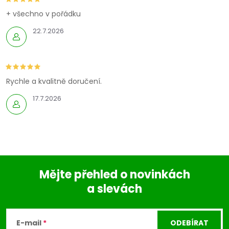
+ všechno v pořádku
22.7.2026
Rychle a kvalitně doručení.
17.7.2026
Mějte přehled o novinkách
a slevách
Z
á
E-mail
ODEBÍRAT