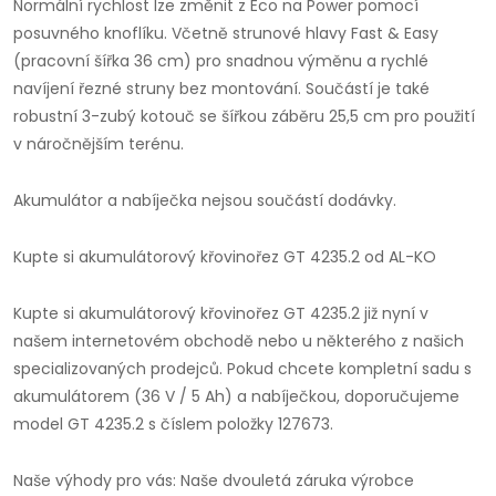
Normální rychlost lze změnit z Eco na Power pomocí
posuvného knoflíku. Včetně strunové hlavy Fast & Easy
(pracovní šířka 36 cm) pro snadnou výměnu a rychlé
navíjení řezné struny bez montování. Součástí je také
robustní 3-zubý kotouč se šířkou záběru 25,5 cm pro použití
v náročnějším terénu.
Akumulátor a nabíječka nejsou součástí dodávky.
Kupte si akumulátorový křovinořez GT 4235.2 od AL-KO
Kupte si akumulátorový křovinořez GT 4235.2 již nyní v
našem internetovém obchodě nebo u některého z našich
specializovaných prodejců. Pokud chcete kompletní sadu s
akumulátorem (36 V / 5 Ah) a nabíječkou, doporučujeme
model GT 4235.2 s číslem položky 127673.
Naše výhody pro vás: Naše dvouletá záruka výrobce