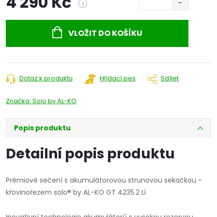
4 290 Kč
i
Měrná
cena:
VLOŽIT DO KOŠÍKU
Dotaz k produktu
Hlídací pes
Sdílet
Značka:
Solo by AL-KO
Popis produktu
Detailní popis produktu
Prémiové sečení s akumulátorovou strunovou sekačkou -
křovinořezem solo® by AL-KO GT 4235.2 Li