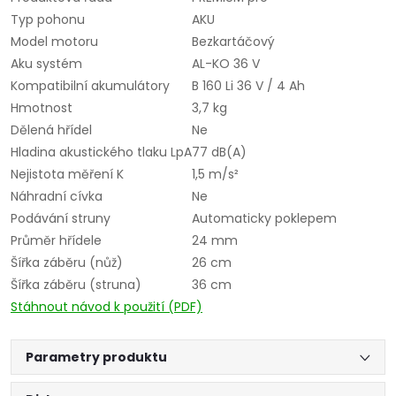
Typ pohonu
AKU
Model motoru
Bezkartáčový
Aku systém
AL-KO 36 V
Kompatibilní akumulátory
B 160 Li 36 V / 4 Ah
Hmotnost
3,7 kg
Dělená hřídel
Ne
Hladina akustického tlaku LpA
77 dB(A)
Nejistota měření K
1,5 m/s²
Náhradní cívka
Ne
Podávání struny
Automaticky poklepem
Průměr hřídele
24 mm
Šířka záběru (nůž)
26 cm
Šířka záběru (struna)
36 cm
Stáhnout návod k použití (PDF)
Parametry produktu