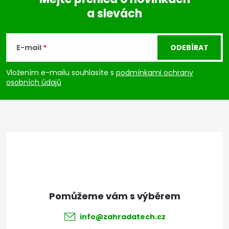
a slevách
Z
á
E-mail
ODEBÍRAT
p
Vložením e-mailu souhlasíte s
podmínkami ochrany
osobních údajů
a
t
í
info
@
zahradatech.cz