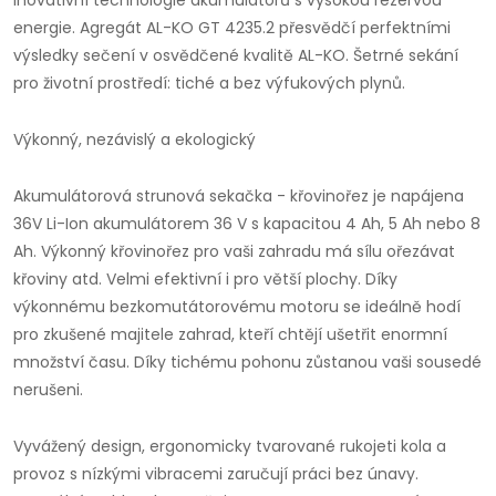
Inovativní technologie akumulátorů s vysokou rezervou
energie. Agregát AL-KO GT 4235.2 přesvědčí perfektními
výsledky sečení v osvědčené kvalitě AL-KO. Šetrné sekání
pro životní prostředí: tiché a bez výfukových plynů.
Výkonný, nezávislý a ekologický
Akumulátorová strunová sekačka - křovinořez je napájena
36V Li-Ion akumulátorem 36 V s kapacitou 4 Ah, 5 Ah nebo 8
Ah. Výkonný křovinořez pro vaši zahradu má sílu ořezávat
křoviny atd. Velmi efektivní i pro větší plochy. Díky
výkonnému bezkomutátorovému motoru se ideálně hodí
pro zkušené majitele zahrad, kteří chtějí ušetřit enormní
množství času. Díky tichému pohonu zůstanou vaši sousedé
nerušeni.
Vyvážený design, ergonomicky tvarované rukojeti kola a
provoz s nízkými vibracemi zaručují práci bez únavy.