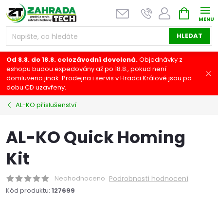
Přejít
NÁKUPNÍ
na
KOŠÍK
obsah
HLEDAT
Od 8.8. do 18.8. celozávodní dovolená.
Objednávky z
eshopu budou expedovány až po 18.8., pokud není
domluveno jinak. Prodejna i servis v Hradci Králové jsou po
dobu CD uzavřeny.
AL-KO příslušenství
AL-KO Quick Homing
Kit
Neohodnoceno
Podrobnosti hodnocení
Kód produktu:
127699