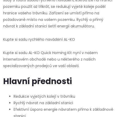
sady S touto sadou rychlého navádění, kterou lze na hranici
pozemku použít až třikrát, se redukují vyjeté koleje podél
hranice vašeho trávníku. Zařízení se umístí přímo na
požadované místo na vašem pozemku. Rychlý a přímý
návrat k základní stanici šetří energii akumulátoru.
Kupte si sadu rychlého navádění AL-KO
Kupte si sadu AL-KO Quick Homing Kit nyní v našem
internetovém obchodě nebo u některého z našich
specializovaných prodejců ve vaší oblasti.
Hlavní přednosti
Redukce vyjetých kolejí v trávníku
Rychlý návrat na základní stanici
Efektivní úspora energie návratem přímo k základnové
stanici