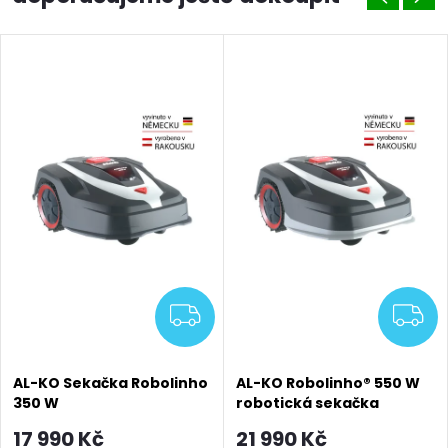
MA
ZDARMA
Z
AL-KO Sekačka Robolinho
AL-KO Robolinho® 550 W
350 W
robotická sekačka
17 990 Kč
21 990 Kč