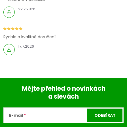
22.7.2026
Rychle a kvalitně doručení.
17.7.2026
Mějte přehled o novinkách
a slevách
Z
á
E-mail
ODEBÍRAT