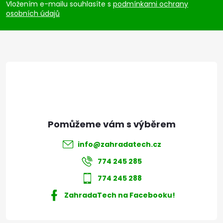
p
Vložením e-mailu souhlasíte s
podmínkami ochrany
osobních údajů
a
t
í
info
@
zahradatech.cz
774 245 285
774 245 288
ZahradaTech na Facebooku!